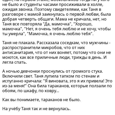
не было и студенты часами просиживали в холле,
ожидая звонка. Поэтому свидетелями, как Таня в
разговоре с мамой заикнулась о первой любви, была
добрая четверть общаги. Мама не кричала, нет, но
Таня все повторяла "Да, мамочка", "Хорошо,
мамочка", "Нет, я очень тебя люблю и не хочу, чтобы
ты умерла", "Мамочка, я очень люблю тебя".
Таня не плакала. Рассказала соседкам, что мужчины -
распространители микробов, что от них
антисанитария, что от них воняет, потому что они не
моются, как все приличные люди, трижды в день. И
легла спать.
А ночью девчонки проснулись от громкого стука.
Включили свет. Таня лупила тапком по стенам и
испуганно кричала: "Я виновата, это я их привела! Это
из-за меня!" Она била тараканов, которые ползали по
обоям, по шкафу, по ковру...
Как вы понимаете, тараканов не было.
На учёбу Таня так и не вернулась.