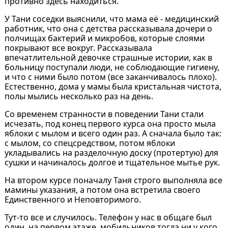
противно здесь находиться.
У Тани соседки выяснили, что мама её - медицинский
работник, что она с детства рассказывала дочери о
полчищах бактерий и микробов, которые слоями
покрывают все вокруг. Рассказывала
впечатлительной девочке страшные истории, как в
больницу поступали люди, не соблюдающие гигиену,
и что с ними было потом (все заканчивалось плохо).
Естественно, дома у мамы была кристальная чистота,
полы мылись несколько раз на день.
Со временем странности в поведении Тани стали
исчезать, под конец первого курса она просто мыла
яблоки с мылом и всего один раз. А сначала было так:
с мылом, со спецсредством, потом яблоки
укладывались на разделочную доску (протертую) для
сушки и начиналось долгое и тщательное мытье рук.
На втором курсе поначалу Таня строго выполняла все
мамины указания, а потом она встретила своего
Единственного и Неповторимого.
Тут-то все и случилось. Телефон у нас в общаге был
один, на первом этаже, мобильников тогда ни у кого