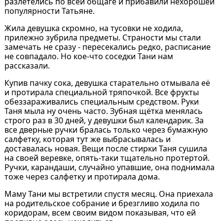
разлетелись по всей общаге и прибавили нехорошей
популярности Татьяне.
Жила девушка скромно, на тусовки не ходила,
прилежно зубрила предметы. Страности мы стали
замечать не сразу - пересекались редко, расписание
не совпадало. Но кое-что соседки Тани нам
рассказали.
Купив пачку сока, девушка старательно отмывала её
и протирала специальной тряпочкой. Все фрукты
обеззараживались специальным средством. Руки
Таня мыла ну очень часто. Зубная щётка менялась
строго раз в 30 дней, у девушки был календарик. За
все дверные ручки бралась только через бумажную
салфетку, которая тут же выбрасывалась и
доставалась новая. Вещи после стирки Таня сушила
на своей веревке, опять-таки тщательно протертой.
Ручки, карандаши, случайно упавшие, она поднимала
тоже через салфетку и протирала дома.
Маму Тани мы встретили спустя месяц. Она приехала
на родительское собрание и брезгливо ходила по
коридорам, всем своим видом показывая, что ей