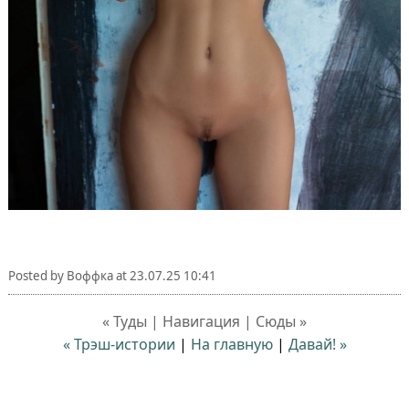
Posted by
Воффка
at
23.07.25 10:41
« Туды | Навигация | Сюды »
« Трэш-истории
|
На главную
|
Давай! »