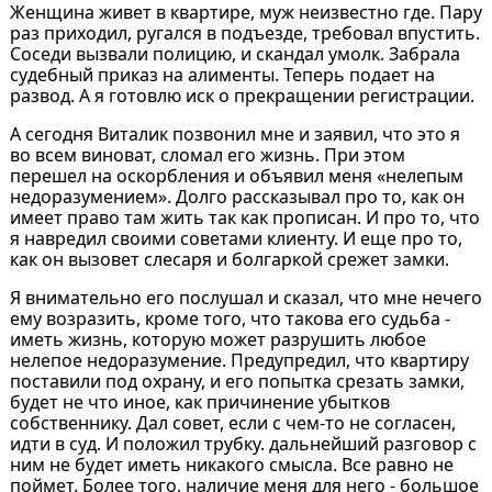
Женщина живет в квартире, муж неизвестно где. Пару
раз приходил, ругался в подъезде, требовал впустить.
Соседи вызвали полицию, и скандал умолк. Забрала
судебный приказ на алименты. Теперь подает на
развод. А я готовлю иск о прекращении регистрации.
А сегодня Виталик позвонил мне и заявил, что это я
во всем виноват, сломал его жизнь. При этом
перешел на оскорбления и объявил меня «нелепым
недоразумением». Долго рассказывал про то, как он
имеет право там жить так как прописан. И про то, что
я навредил своими советами клиенту. И еще про то,
как он вызовет слесаря и болгаркой срежет замки.
Я внимательно его послушал и сказал, что мне нечего
ему возразить, кроме того, что такова его судьба -
иметь жизнь, которую может разрушить любое
нелепое недоразумение. Предупредил, что квартиру
поставили под охрану, и его попытка срезать замки,
будет не что иное, как причинение убытков
собственнику. Дал совет, если с чем-то не согласен,
идти в суд. И положил трубку. дальнейший разговор с
ним не будет иметь никакого смысла. Все равно не
поймет. Более того, наличие меня для него - большое