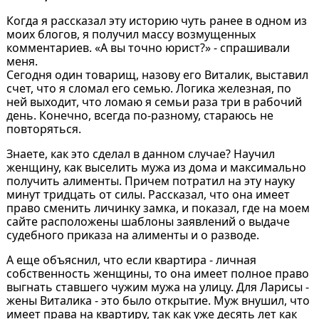
Когда я рассказал эту историю чуть ранее в одном из
моих блогов, я получил массу возмущенных
комментариев. «А вы точно юрист?» - спрашивали
меня.
Сегодня один товарищ, назову его Виталик, выставил
счет, что я сломал его семью. Логика железная, по
ней выходит, что ломаю я семьи раза три в рабочий
день. Конечно, всегда по-разному, стараюсь не
повторяться.
Знаете, как это сделал в данном случае? Научил
женщину, как выселить мужа из дома и максимально
получить алименты. Причем потратил на эту науку
минут тридцать от силы. Рассказал, что она имеет
право сменить личинку замка, и показал, где на моем
сайте расположены шаблоны заявлений о выдаче
судебного приказа на алименты и о разводе.
А еще объяснил, что если квартира - личная
собственность женщины, то она имеет полное право
выгнать ставшего чужим мужа на улицу. Для Ларисы -
жены Виталика - это было открытие. Муж внушил, что
имеет права на квартиру, так как уже десять лет как