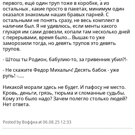
первого, ещё один труп тоже в коробке, а из
остальных , какие просто в пакетах, минимум один
оказался знакомым наших бравых парней. С
остальными не понять сразу, не весь комплект в
наличии был. Я не удивлюсь, если менты какого
глухаря им сами довезли, копали там несколько дней
с перерывами, время было... Вышак-то уже
заморозили тогда, но девять трупов это девять
трупов.
- Штош ты Родион, бабулию-то, за гривенник убил?!-
- Не скажите Федор Михалыч! Десять бабок - уже
рупь! -.....
Никакой морали здесь не будет. И пафосу не место.
Кровь, деньги, грязь, тюрьма и сломанные судьбы.
Кому это было надо? Зачем полегло столько людей?
Нет ответа.
Posted by
Воффка
at
06.08.25 12:33