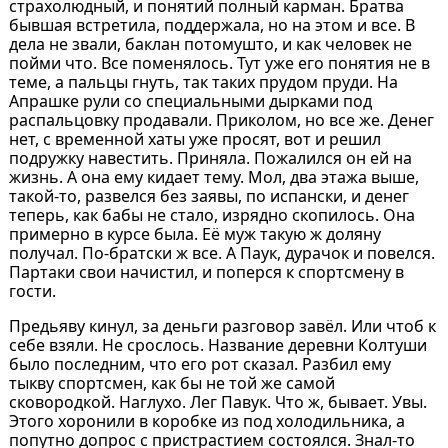
страхолюдный, и понятий полный карман. Братва
бывшая встретила, поддержала, но на этом и все. В
дела не звали, баклан потомушто, и как человек не
пойми что. Все поменялось. Тут уже его понятия не в
теме, а пальцы гнуть, так таких прудом пруди. На
Апрашке рули со специальными дырками под
распальцовку продавали. Приколом, но все же. Денег
нет, с временной хаты уже просят, вот и решил
подружку навестить. Приняла. Пожалился он ей на
жизнь. А она ему кидает тему. Мол, два этажа выше,
такой-то, развелся без заявы, по испански, и денег
теперь, как бабы не стало, изрядно скопилось. Она
примерно в курсе была. Её муж такую ж доляну
получал. По-братски ж все. А Паук, дурачок и повелся.
Партаки свои начистил, и поперся к спортсмену в
гости.
Предьяву кинул, за деньги разговор завёл. Или чтоб к
себе взяли. Не срослось. Название деревни Колтуши
было последним, что его рот сказал. Разбил ему
тыкву спортсмен, как бы не той же самой
сковородкой. Наглухо. Лег Павук. Что ж, бывает. Увы.
Этого хоронили в коробке из под холодильника, а
попутно допрос с пристрастием состоялся. Знал-то