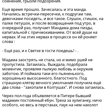
сомнения, грызли подозрения.
Ещё время прошло. Зачесалась и эта манда.
Начались встречки-пересечки, к подругам там,
девочками посидеть, и все такое. Слушок, стишок, на
палке петушок, и после возвращения под утро, в
очередной раз, получает Мандама дома пизды,
капитальной с причмокиванием. От всей души на
нервах. И на этих нервах в процессе он ей роняет
слова :
- Ещё раз, и к Светке в гости поедешь! - .
Мадама заострять не стала, но и мимо ушей не
пропустила. Затаилась. Выждала, подобрала
моментик, проявляя пылкую любовь и окружив
заботою. И поймала таки его пьяненького,
хорошенько высосанного, благостного. Под
страшную клятву вечного умолчания получила ещё
два слова - "закопали в Колтушах". И снова затаилась.
Через пол-года объявляется в Питере бывший
мадамин постоянный ебун. Треха за хулиганку, ничо
особого, но весь в перстаках, паук на нем наколот