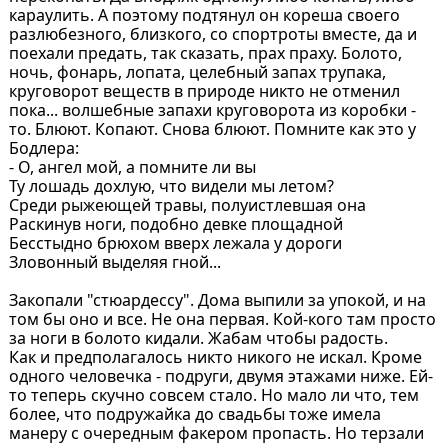
караулить. А поэтому подтянул он кореша своего
разлюбезного, близкого, со спортроты вместе, да и
поехали предать, так сказать, прах праху. Болото,
ночь, фонарь, лопата, целебный запах трупака,
круговорот веществ в природе никто не отменил
пока... волшебные запахи круговорота из коробки -
то. Блюют. Копают. Снова блюют. Помните как это у
Бодлера:
- О, ангел мой, а помните ли вы
Ту лошадь дохлую, что видели мы летом?
Среди рыжеющей травы, полуистлевшая она
Раскинув ноги, подобно девке площадной
Бесстыдно брюхом вверх лежала у дороги
Зловонный выделяя гной...
Закопали "стюардессу". Дома выпили за упокой, и на
том бы оно и все. Не она первая. Кой-кого там просто
за ноги в болото кидали. Жабам чтобы радость.
Как и предполагалось никто никого не искал. Кроме
одного человечка - подруги, двумя этажами ниже. Ей-
то теперь скучно совсем стало. Но мало ли что, тем
более, что подружайка до свадьбы тоже имела
манеру с очередным факером пропасть. Но терзали