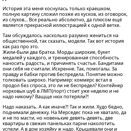
История эта меня коснулась только краешком,
полную картину сложил позже из кусков, из оговорок,
из слухов... Все реально абсолютно, да плюсом ещё
является прекрасной иллюстрацией к одной ветке.
Там обсуждалось насколько разумно жениться на
общественной, так сказать, модели. Так вот история
как раз про это.
Жили-были два братка. Морды широкие, букет
медалей у каждого, и тренированная способность
наносить радость, и причинять счастье. Бандитами
они себя не считали. Искренне. Так, помогалы. За
правду и бабки против беспредела. Понятие можно
толковать широко. Например: коммерс встал в
продол без спроса, это ли не беспредел? Контейнер
норковых шуб в ЛМП(порт) стоит уже неделю и не
надо никому? Ващще нюх потеряли?!
Надо наказать. А как иначе?! Так и жили. Худо бедно,
поднимали денежку. На Мерседес пока не хватало, да
и не по масти, но новенькие девять-девять, две
квартиры в свежих панельках парни наколотить
успели. А в дом хозяйку ж надо. Крышевали они и