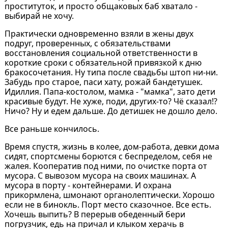
проституток, и просто общаковых баб хватало -
выбирай не хочу.
Практически одновременно взяли в жены двух
подруг, проверенных, с обязательствами
восстановления социальной ответственности в
короткие сроки с обязательной привязкой к дню
бракосочетания. Ну типа после свадьбы штоп ни-ни.
Забудь про старое, паси хату, рожай бандетушек.
Идиллия. Папа-костолом, мамка - "мамка", зато дети
красивые будут. Не хуже, поди, других-то? Чё сказал!?
Ничо? Ну и едем дальше. До детишек не дошло дело.
Все раньше кончилось.
Время спустя, жизнь в колее, дом-работа, девки дома
сидят, спортсмены борются с беспределом, себя не
жалея. Кооператив под ними, по очистке порта от
мусора. С вывозом мусора на своих машинах. А
мусора в порту - контейнерами. И охрана
прикормлена, шмонают органолептически. Хорошо
если не в бинокль. Порт место сказочное. Все есть.
Хочешь выпить? В перерыв обеденный бери
погрузчик, едь на причал и клыком херачь в