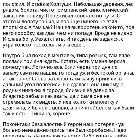
положил. И отвёз в Колтуши. Небольшая деревня, лес
рядом, болота, чисто Гримпенский кинологический
заказник по виду. Переживал конечно по пути. От
этого и лопату забыл, и вообще ничего не взял
впопыхах. А там как? Нашел выворотень какой-то, под
него коробку, закидал чем ни попадя. Вроде не видно.
И слава богу. Уехал спать. И так день не задался, с
утра колесо проколол, и эта ещё...
Наутро был поход в ментовку, типа розыск, там вяло
послали три дня ждать. Кстати, есть у меня версия
почему так. Логично все. Если через три дня по
запаху сами не нашли, то тогда уж и беспокой органы,
а так-то чё? Слово за слово таки заяву приняли, в
дальний угол положили. Не сдалась она никому, а
родных никаких в городе, близкие её давно за
блядство забыли как звать, да и сама она не
стремилась их видеть. У нее колготки в клетку и
девятина, и бычок с цепью, а они кто? Селом как были
так и есть... Тишина, короче.
Покой-таки безжалостный герой наш потерял - уж
больно ненадёжно присыпан был коробасик. Надо
перекопать. Да вподляк одному. Либо копать, либо