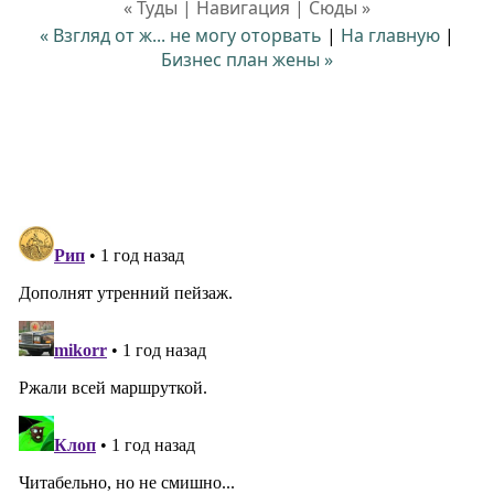
« Туды | Навигация | Сюды »
« Взгляд от ж... не могу оторвать
|
На главную
|
Бизнес план жены »