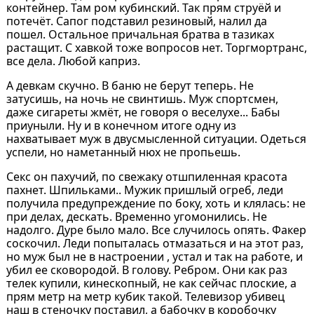
контейнер. Там ром кубинский. Так прям струёй и
потечёт. Сапог подставил резиновый, налил да
пошел. Остальное причальная братва в тазиках
растащит. С хавкой тоже вопросов нет. Торгмортранс,
все дела. Любой каприз.
А девкам скучно. В баню не берут теперь. Не
затусишь, на ночь не свинтишь. Муж спортсмен,
даже сигареты жмёт, не говоря о веселухе... Бабы
приуныли. Ну и в конечном итоге одну из
нахватывает муж в двусмысленной ситуации. Одеться
успели, но наметанный нюх не пропьешь.
Секс он пахучий, по свежаку отшпиленная красота
пахнет. Шпильками.. Мужик пришлый огреб, леди
получила предупреждение по боку, хоть и клялась: не
при делах, дескать. Временно угомонились. Не
надолго. Дуре было мало. Все случилось опять. Факер
соскочил. Леди попыталась отмазаться и на этот раз,
но муж был не в настроении , устал и так на работе, и
убил ее сковородой. В голову. Ребром. Они как раз
телек купили, кинескопный, не как сейчас плоские, а
прям метр на метр кубик такой. Телевизор убивец
наш в стеночку поставил, а бабочку в коробочку