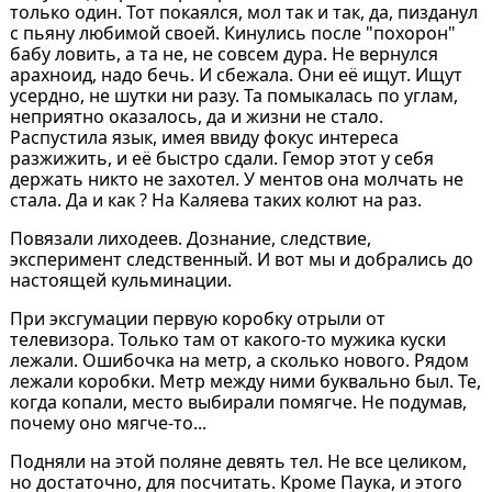
только один. Тот покаялся, мол так и так, да, пизданул
с пьяну любимой своей. Кинулись после "похорон"
бабу ловить, а та не, не совсем дура. Не вернулся
арахноид, надо бечь. И сбежала. Они её ищут. Ищут
усердно, не шутки ни разу. Та помыкалась по углам,
неприятно оказалось, да и жизни не стало.
Распустила язык, имея ввиду фокус интереса
разжижить, и её быстро сдали. Гемор этот у себя
держать никто не захотел. У ментов она молчать не
стала. Да и как ? На Каляева таких колют на раз.
Повязали лиходеев. Дознание, следствие,
эксперимент следственный. И вот мы и добрались до
настоящей кульминации.
При эксгумации первую коробку отрыли от
телевизора. Только там от какого-то мужика куски
лежали. Ошибочка на метр, а сколько нового. Рядом
лежали коробки. Метр между ними буквально был. Те,
когда копали, место выбирали помягче. Не подумав,
почему оно мягче-то...
Подняли на этой поляне девять тел. Не все целиком,
но достаточно, для посчитать. Кроме Паука, и этого