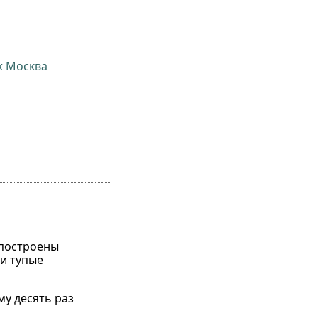
ж Москва
х построены
 и тупые
му десять раз