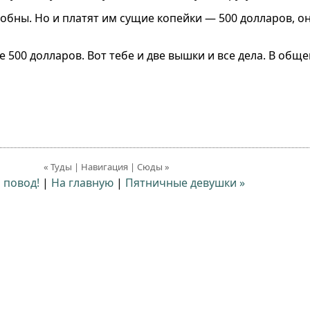
собны. Но и платят им сущие копейки — 500 долларов, о
500 долларов. Вот тебе и две вышки и все дела. В общ
« Туды | Навигация | Сюды »
ь повод!
|
На главную
|
Пятничные девушки »