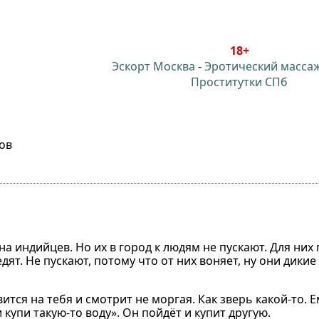
18+
Эскорт Москва
-
Эротический масса
Проститутки СПб
ов
она индийцев. Но их в город к людям не пускают. Для ни
ят. Не пускают, потому что от них воняет, ну они дикие
тся на тебя и смотрит не моргая. Как зверь какой-то. Е
 купи такую-то воду». Он пойдёт и купит другую.