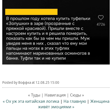
Posted by
Воффка
at
12.08.25 15:00
« Туды | Навигация | Сюды »
« Ох уж эта китайская логика
|
На главную
|
Женщина
живёт эмоциями »