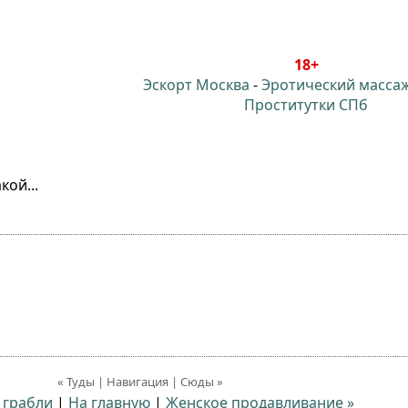
18+
Эскорт Москва
-
Эротический масса
Проститутки СПб
кой...
« Туды | Навигация | Сюды »
е грабли
|
На главную
|
Женское продавливание »