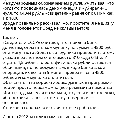
международным обозначением рубля. Учитывая, что
когда-то проводилась деноминация и «убирали» 3
нуля, то 643-й рубль «свидетели» равняют с 810-м как
1 к 1000.
Вроде правильно рассказал, но, простите, я не шиз, у
меня в голове этот бред не складывается)
Так вот.
«Свидетели СССР» считают, что, придя в банк,
допустим, оплатить коммуналку на сумму в 4500 руб,
они могут потребовать сотрудника провести платеж,
указав в расчетном счёте вместо 810 кода 643-й. И
отдать 4,5 рубля. То есть физически рубли остаются
обычными, но по документам, в ходе банковской
операции, их вот эти 5 монет превратятся в 4500
рублей и коммуналка оплатиться.
Объяснять, что корректировка данных в программе
порой просто невозможна (все реквизиты намертво
вбиты), а, даже если возможна, то деньги не поступят,
ибо реквизиты не соответствуют верным —
бесполезно.
У шизов в головах все отлично, все сработает.
И вот, в 2018-м году к нам в офис началось