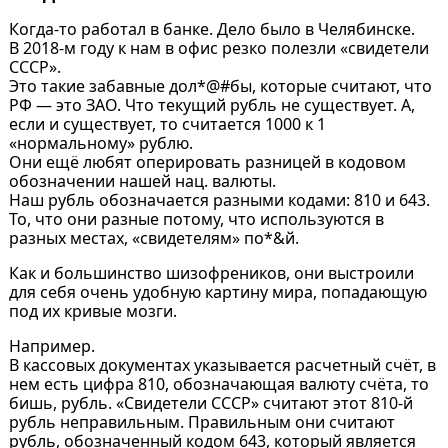
Когда-то работал в банке. Дело было в Челябинске.
В 2018-м году к нам в офис резко полезли «свидетели
СССР».
Это такие забавные дол*@#бы, которые считают, что
РФ — это ЗАО. Что текущий рубль не существует. А,
если и существует, то считается 1000 к 1
«нормальному» рублю.
Они ещё любят оперировать разницей в кодовом
обозначении нашей нац. валюты.
Наш рубль обозначается разными кодами: 810 и 643.
То, что они разные потому, что используются в
разных местах, «свидетелям» по*&й.
Как и большинство шизофреников, они выстроили
для себя очень удобную картину мира, попадающую
под их кривые мозги.
Например.
В кассовых документах указывается расчетный счёт, в
нем есть цифра 810, обозначающая валюту счёта, то
бишь, рубль. «Свидетели СССР» считают этот 810-й
рубль неправильным. Правильным они считают
рубль, обозначенный кодом 643, который является