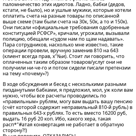
паломничество этих идиотов. Ладно, бабки (дедов,
кстати, не было), но и ушлые мужики, которые хотели
оплатить счета на разные товары по описанной
выше схеме (там были счета на 30к, 50к, а то и 150к).
Они писали «официальные требования одобренные
конституцией РСФСР», кричали, угрожали, вызывали
полицию, обещали «судом нам по щам надавать».
Пара сотрудников, насколько мне известно, такие
операции провели, вручную заменив 810 на 643
(клиент всегда прав, х"№и). Стоит ли говорить, что
оплаченных таким образом товаров/услуг они не
получили ни-че-го и потом сидели писали претензии
на тему «почему»?)
В ходе обсуждения и бесед с несколькими разными
пизданутыми бабками, я предложил, мол, уж коли вам
нужно, чтобы все расчеты проводились по
«правильным» рублям, могу вам выдать вашу пенсию
(счёт которой содержит неправильный 810-й рубль) в
правильных 643-х рублях. То есть вместо 16200 руб,
выдать 16 руб 20 коп. Ибо, какого хера, такая
расп*"#атая конвертация не работает в обратную
сторону?!)
Вы не поверите, ОТКАЗАЛИСЬ!