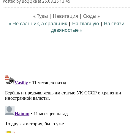
Posted by
Воффка
at
25.08.25 13:45
« Туды | Навигация | Сюды »
« Не сальник, а сральник
|
На главную
|
На связи
девяностые »