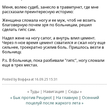
Меня, волею судеб, занесло в травмпункт, где мне
рассказали преинтересную историю:
Женщина сломала ногу и ее муж, чтоб не возить
благоверную почем зря по больницам, решил
сделать гипс сам.
Надел жене на ногу сапог, а внутрь влил цемент.
Через n-ное время цемент схватился и сжал ногу еще
сильнее, троекратно усилив боль. Пришлось везти в
больницу.
P.s. В больнице, пока разбивали "гипс", ногу сломали
еще в трех местах.
Posted by
Воффка
at
16.09.25 15:31
« Туды | Навигация | Сюды »
« Бык против Peugeot
|
На главную
|
Осенний
поцелуй после жаркого лета »