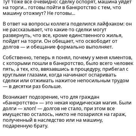
Тут тоже все очевидно: сделку оспорят, машина уйдет
на торги... готовы пойти в банкротство с тем, что
машину отожмут? Не готовы...
В ответ на вопросы коллега поделился лайфхаком: он
не рассказывает, что какие-то сделки могут
развернуть, что все, кроме единственного жилья,
пойдет на торги. Он обещает, что освободит от
долгов — и обещание формально выполняет.
Собственно, теперь я понял, почему у меня клиентов,
с которыми пошли в банкротство, было всего человек
пять, а тех, кто, ввязавшись в процедуру, прибегал с
круглыми глазами, когда начинают оспаривать
сделки или отжимать нажитое непосильным трудом
— в десятки раз больше.
Возникает подозрение, что для граждан
«банкротство» — это некая юридическая магия. Были
долги — хлоп! — долгов не стало, при этом все
имущество осталось, никто не позарился на гараж,
полученный в наследство или на машину,
подаренную брату.