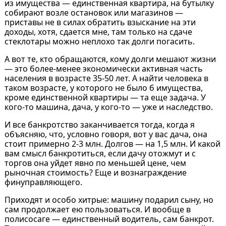
из имущества — единственная квартира, на бутылку
собирают возле остановок или магазинов —
приставы не в силах обратить взыскание на эти
доходы, хотя, сдается мне, там только на сдаче
стеклотары можно неплохо так долги погасить.
А вот те, кто обращаются, кому долги мешают жизни
— это более-менее экономически активная часть
населения в возрасте 35-50 лет. А найти человека в
таком возрасте, у которого не было б имущества,
кроме единственной квартиры — та еще задача. У
кого-то машина, дача, у кого-то — уже и наследство.
И все банкротство заканчивается тогда, когда я
объясняю, что, условно говоря, вот у вас дача, она
стоит примерно 2-3 млн. Долгов — на 1,5 млн. И какой
вам смысл банкротиться, если дачу отожмут и с
торгов она уйдет явно по меньшей цене, чем
рыночная стоимость? Еще и вознаграждение
финуправляющего.
Приходят и особо хитрые: машину подарил сыну, но
сам продолжает ею пользоваться. И вообще в
полисосаге — единственный водитель, сам банкрот.