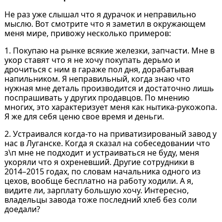
Не раз уже слышал что я дурачок и неправильно
мыслю. Вот смотрите что я заметил в окружающем
меня мире, привожу несколько примеров:
1. Покупаю на рынке всякие железки, запчасти. Мне в
укор ставят что я не хочу покупать дерьмо и
дрочиться с ним в гараже пол дня, дорабатывая
напильником. Я неправильный, когда знаю что
нужная мне деталь производится и достаточно лишь
поспрашивать у других продавцов. По мнению
многих, это характеризует меня как нытика-рукожопа.
Я же для себя ценю свое время и деньги.
2. Устраивался когда-то на приватизированый завод у
нас в Луганске. Когда я сказал на собеседовании что
з\п мне не подходит и устраиваться не буду, меня
укоряли что я охреневший. Другие сотрудники в
2014–2015 годах, по словам начальника одного из
цехов, вообще бесплатно на работу ходили. А я,
видите ли, зарплату большую хочу. Интересно,
владельцы завода тоже последний хлеб без соли
доедали?