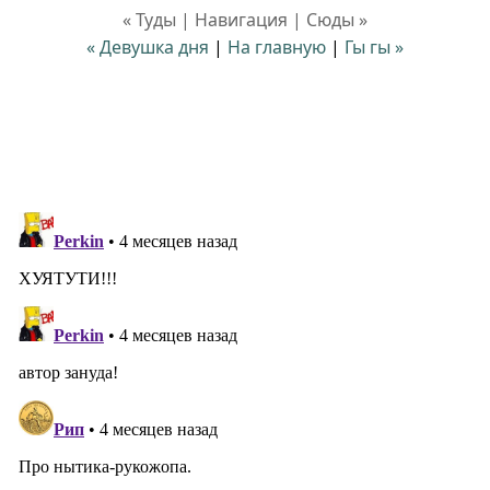
« Туды | Навигация | Сюды »
« Девушка дня
|
На главную
|
Гы гы »