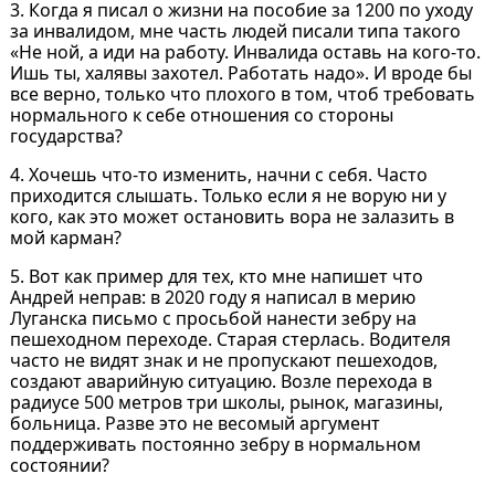
3. Когда я писал о жизни на пособие за 1200 по уходу
за инвалидом, мне часть людей писали типа такого
«Не ной, а иди на работу. Инвалида оставь на кого-то.
Ишь ты, халявы захотел. Работать надо». И вроде бы
все верно, только что плохого в том, чтоб требовать
нормального к себе отношения со стороны
государства?
4. Хочешь что-то изменить, начни с себя. Часто
приходится слышать. Только если я не ворую ни у
кого, как это может остановить вора не залазить в
мой карман?
5. Вот как пример для тех, кто мне напишет что
Андрей неправ: в 2020 году я написал в мерию
Луганска письмо с просьбой нанести зебру на
пешеходном переходе. Старая стерлась. Водителя
часто не видят знак и не пропускают пешеходов,
создают аварийную ситуацию. Возле перехода в
радиусе 500 метров три школы, рынок, магазины,
больница. Разве это не весомый аргумент
поддерживать постоянно зебру в нормальном
состоянии?