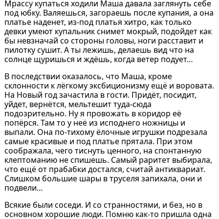
Мрассу купаться ходили Маша давала заглянуть себе
под юбку. Валяешься, загораешь после купания, а она
платье наденет, из-под платья хитро, как только
девки умеют купальник снимет мокрый, подойдет как
бы невзначай со стороны головы, ноги расставит и
пилотку сушит. А ты лежишь, делаешь вид что на
солнце щуришься и ждёшь, когда ветер подует…
В последствии оказалось, что Маша, кроме
склонности к лёгкому эксбиционизму ещё и воровата.
На Новый год зачастила в гости. Придёт, посидит,
уйдет, вернётся, мельтешит туда-сюда
подозрительно. Ну я провожать в коридор её
попёрся. Там то у неё из исподнего ножницы и
выпали. Она по-тихому ёлочные игрушки подрезала
самые красивые и под платье прятала. При этом
соображала, чего тиснуть ценного, на спонтанную
клептоманию не спишешь. Самый раритет выбирала,
что ещё от прабабки достался, считай антиквариат.
Слишком большие шары в труселя запихала, они и
подвели…
Всякие были соседи. И со странностями, и без, но в
основном хорошие люди. Помню как-то пришла одна