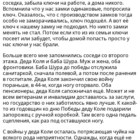
соседка, забыла ключи на работе, а дома никого.
Вспомнила что у нас замки одинаковые, попросила
ключ. Оказалось, что с производством замков тогда
особо не заморачивались, ключ подошёл. А вот её
ключ к нашему замку не подходил. Но никто замки
менять не стал. Потом если кто из их семьи ключи
посеет или забудет, чтобы домой попасть просто у
нас ключи у нас брали.
Больше всего мне запомнились соседи со второго
этажа. Деда Коля и баба Шура. Муж и жена, оба
фронтовики. Баба Шура до победы отслужила
санитаркой, сначала полевой, а потом после ранения
в госпитале. Деда Коля закончил свою войну
пораньше, в 44-м, когда ногу оторвало. Оба
пенсионеры, деда Коля сапожничал ещё. Может и не
всем ветеранам и инвалидам доставалось за заслуги,
но государство о них заботилось явно лучше. К какой-
то из годовщин ко дню Победы деду Коле подарили
запорожец с ручной коробкой. Там всего одна педаль
сцепления, как раз под оставшуюся ногу.
С войны у деда Коли осталась потрясающая чуйка на
всякого рода неприятности. Однажды, когда ещё не