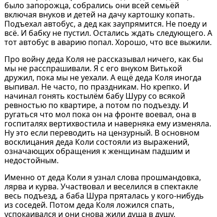
было запорожца, собрались они всей семьёй
включая внуков и детей на дачу картошку копать.
Подъехал автобус, а дед как заупрямится. Не поеду и
всё. И бабку не пустил. Остались ждать следующего. А
тот автобус в аварию попал. Хорошо, что все выжили.
Про войну деда Коля не рассказывал ничего, как бы
мы не расспрашивали. Я с его внуком Витькой
дружил, пока мы не уехали. А ещё деда Коля иногда
выпивал. Не часто, по праздникам. Но крепко. И
начинал гонять костылём бабу Шуру со всякой
ревностью по квартире, а потом по подъезду. И
ругаться что мол пока он на фронте воевал, она в
госпиталях вертихвостила и наверняка ему изменяла.
Ну это если переводить на цензурный. В основном
восклицания деда Коли состояли из выражений,
означающих обращения к женщинам падшим и
недостойным.
Именно от деда Коли я узнал слова прошмандовка,
лярва и курва. Участвовал и веселился в спектакле
весь подъезд, а баба Шура пряталась у кого-нибудь
из соседей. Потом деда Коля ложился спать,
успокаивался и они снова жили душа в душу.