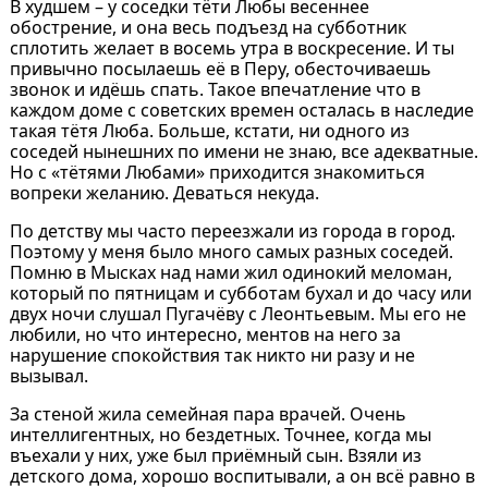
В худшем – у соседки тёти Любы весеннее
обострение, и она весь подъезд на субботник
сплотить желает в восемь утра в воскресение. И ты
привычно посылаешь её в Перу, обесточиваешь
звонок и идёшь спать. Такое впечатление что в
каждом доме с советских времен осталась в наследие
такая тётя Люба. Больше, кстати, ни одного из
соседей нынешних по имени не знаю, все адекватные.
Но с «тётями Любами» приходится знакомиться
вопреки желанию. Деваться некуда.
По детству мы часто переезжали из города в город.
Поэтому у меня было много самых разных соседей.
Помню в Мысках над нами жил одинокий меломан,
который по пятницам и субботам бухал и до часу или
двух ночи слушал Пугачёву с Леонтьевым. Мы его не
любили, но что интересно, ментов на него за
нарушение спокойствия так никто ни разу и не
вызывал.
За стеной жила семейная пара врачей. Очень
интеллигентных, но бездетных. Точнее, когда мы
въехали у них, уже был приёмный сын. Взяли из
детского дома, хорошо воспитывали, а он всё равно в