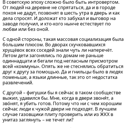
В советскую эпоху сложно было быть интровертом.
От людей на деревне не спрятаться, да и в городе
покоя не дадут, позвонят в шесть утра в дверь и как
дела спросят. И доложат кто забухал и выговор на
заводе получил, и кто-кого нынче естествует по
любви или без оной.
С одной стороны, такая массовая социализация была
большим плюсом. Во дворах скучковавшихся
хрущёвок всех соседей знали чуть ли наперечёт.
Летом дети загонялись по домам не раньше
одиннадцати и бегали под негласным присмотром
всей «коммуны». Опять же не стеснялись обратиться
друг к другу за помощью. Да и гнильцы было в людях
поменьше, а языки длинные, так это от недостатка
развлечений.
С другой – фигушки бы я сейчас в таком сообществе
выжил, удавился бы. Мне, когда в двери звоня́т, а
зво́нят, я убить готов. Потому что ни с чем хорошим
сейчас люди к чужой двери не подходят. В лучшем
случае газовщики плиту проверить или из ЖКХ в
унитаз заглянуть – не течет ли?