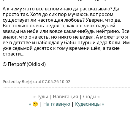
А к чему я это всё вспоминаю да рассказываю? Да
просто так. Хотя до сих пор мучаюсь вопросом
существует ли настоящая любовь? Уверен, что да.
Вот только очень недолго, как росчерк падучей
звезды на небе или вовсе какая-нибудь нейтрино. Все
знают, что она есть, но никто не видел. А может это я
её в детстве и наблюдал у бабы Шуры и деда Коли. Им
уже седьмой десяток к тому времени шёл, а такие
страсти…
© Петроff (Oldloki)
Posted by
Воффка
at
07.05.26 10:02
« Туды | Навигация | Сюды »
« 🙁
|
На главную
|
Кудесницы »