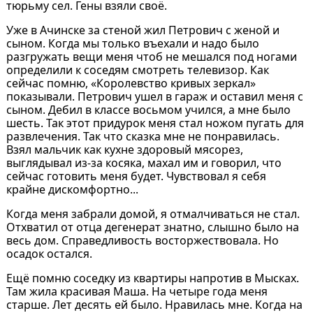
тюрьму сел. Гены взяли своё.
Уже в Ачинске за стеной жил Петрович с женой и
сыном. Когда мы только въехали и надо было
разгружать вещи меня чтоб не мешался под ногами
определили к соседям смотреть телевизор. Как
сейчас помню, «Королевство кривых зеркал»
показывали. Петрович ушел в гараж и оставил меня с
сыном. Дебил в классе восьмом учился, а мне было
шесть. Так этот придурок меня стал ножом пугать для
развлечения. Так что сказка мне не понравилась.
Взял мальчик как кухне здоровый мясорез,
выглядывал из-за косяка, махал им и говорил, что
сейчас готовить меня будет. Чувствовал я себя
крайне дискомфортно...
Когда меня забрали домой, я отмалчиваться не стал.
Отхватил от отца дегенерат знатно, слышно было на
весь дом. Справедливость восторжествовала. Но
осадок остался.
Ещё помню соседку из квартиры напротив в Мысках.
Там жила красивая Маша. На четыре года меня
старше. Лет десять ей было. Нравилась мне. Когда на