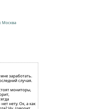
ж Москва
 мне заработать.
оследний случая.
 стоят мониторы,
орит,
сегда
ет нету. Ок, а как
те? Ну, говорит,