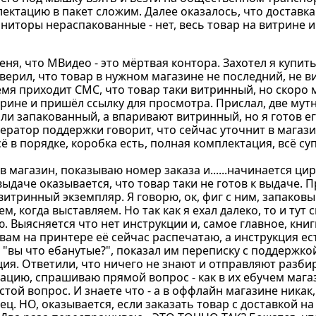
ектацию в пакет сложим. Далее оказалось, что доставка
ониторы нераспакованные - нет, весь товар на витрине и
ня, что МВидео - это мёртвая контора. Захотел я купит
верил, что товар в нужном магазине не последний, не в
емя приходит СМС, что товар таки витринный, но скоро
трине и пришёл ссылку для просмотра. Прислал, две му
али запакованный, а впаривают витринный, но я готов ег
ератор поддержки говорит, что сейчас уточнит в магази
ё в порядке, коробка есть, полная комплектация, всё су
в магазин, показываю номер заказа и......начинается ци
 выдаче оказывается, что товар таки не готов к выдаче.
витринный экземпляр. Я говорю, ок, фиг с ним, запаковы
ем, когда выставляем. Но так как я ехал далеко, то и тут
. Выясняется что нет инструкции и, самое главное, книг
вам на принтере её сейчас распечатаю, а инструкция есть
 "вы что ебанутые?", показал им переписку с поддержкой
ция. Ответили, что ничего не знают и отправляют разби
уацию, спрашиваю прямой вопрос - как в их ебучем маг
й вопрос. И знаете что - а в оффлайн магазине никак,
ц. НО, оказывается, если заказать товар с доставкой на