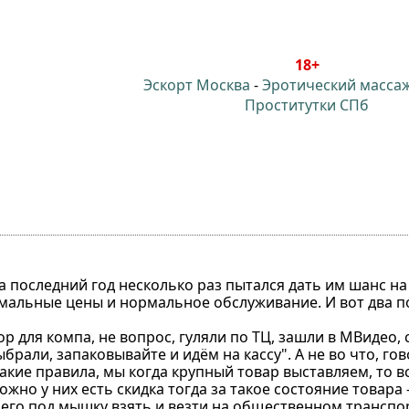
18+
Эскорт Москва
-
Эротический масса
Проститутки СПб
за последний год несколько раз пытался дать им шанс на
рмальные цены и нормальное обслуживание. И вот два п
р для компа, не вопрос, гуляли по ТЦ, зашли в МВидео,
брали, запаковывайте и идём на кассу". А не во что, гов
такие правила, мы когда крупный товар выставляем, то в
но у них есть скидка тогда за такое состояние товара - н
о его под мышку взять и везти на общественном транспор