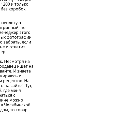
 1200 и только
 без коробок.
ь неплохую
итринный, не
 менеджер этого
тных фотографии
о забрать, если
не и ответит.
пер.
рк. Несмотря на
 Продавец ищет на
вайте. И знаете
 смиряюсь и
и рецептов. На
 на сайте". Тут,
, где меня
раться с
азине можно
 в Челябинской
 дом, то товар