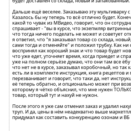
будет доставлен со склада, новый и запакованный.
Дальше ещё веселее. Заказываю эту мультиварку с д
Казалось бы ну теперь то всё отлично будет. Кон
какой то чувак из МВидео, говорит, что он сотрудн
спрашивает - "вы в курсе, что экзепмляр витринный
что тогда ничего поделать не может и советует от
я ответил, что "я заказывал товар со склада, новый
сами тогда и отменяйте" и положил трубку. Как ни
воспринял как хороший знак и что товар будет нов
что уже едет, уточняет время, когда приедет и спраш
уже на полном серьёзе думаю, что они там все ёбу
что нет не в курсе, заказывал коробочный, но так
есть ли в комплекте инструкция, книга рецептов и
перезванивает и говорит, что таки да, нет инструк
её теперь обратно, и опционально может при воз
которому я чётко объяснил, что мне нужен ТОЛЬКО
товар, который тут и нахуй не нужон.
После этого я уже сам отменил заказ и удалил на
труп. И да, цены в нём неадекватно выше маркетпл
придумал как составить конкуренцию озонам и ВБ 