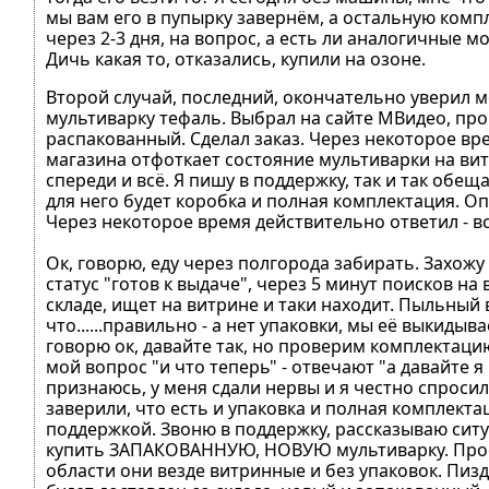
мы вам его в пупырку завернём, а остальную компл
через 2-3 дня, на вопрос, а есть ли аналогичные м
Дичь какая то, отказались, купили на озоне.
Второй случай, последний, окончательно уверил ме
мультиварку тефаль. Выбрал на сайте МВидео, про
распакованный. Сделал заказ. Через некоторое вр
магазина отфоткает состояние мультиварки на ви
спереди и всё. Я пишу в поддержку, так и так обещ
для него будет коробка и полная комплектация. Оп
Через некоторое время действительно ответил - вс
Ок, говорю, еду через полгорода забирать. Захожу 
статус "готов к выдаче", через 5 минут поисков на
складе, ищет на витрине и таки находит. Пыльный 
что......правильно - а нет упаковки, мы её выкидыва
говорю ок, давайте так, но проверим комплектацию
мой вопрос "и что теперь" - отвечают "а давайте я 
признаюсь, у меня сдали нервы и я честно спросил
заверили, что есть и упаковка и полная комплекта
поддержкой. Звоню в поддержку, рассказываю сит
купить ЗАПАКОВАННУЮ, НОВУЮ мультиварку. Просто
области они везде витринные и без упаковок. Пизде