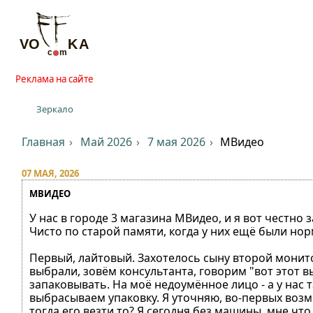
Реклама на сайте
Зеркало
Главная
Май 2026
7 мая 2026
МВидео
07 МАЯ, 2026
МВИДЕО
У нас в городе 3 магазина МВидео, и я вот честно 
Чисто по старой памяти, когда у них ещё были но
Первый, лайтовый. Захотелось сыну второй монито
выбрали, зовём консультанта, говорим "вот этот вы
запаковывать. На моё недоумённое лицо - а у нас 
выбрасываем упаковку. Я уточняю, во-первых возмож
тогда его везти то? Я сегодня без машины, мне чт