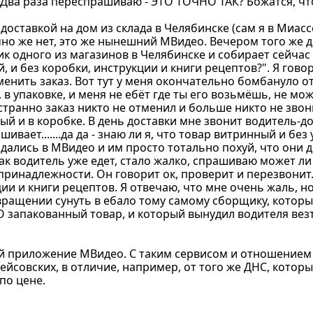
 Два раза переспрашиваю - ЭТО ТОЧНО ТАК? Божатся, что
оставкой на дом из склада в Челябинске (сам я в Миассе
ечно же нет, это же нынешний МВидео. Вечером того же 
ик одного из магазинов в Челябинске и собирает сейчас 
, и без коробки, инструкции и книги рецептов?". Я говор
менить заказ. Вот тут у меня окончательно бомбануло о
, в упаковке, и меня не ебёт где ты его возьмёшь, не мож
 странно заказ никто не отменил и больше никто не звон
ый и в коробке. В день доставки мне звонит водитель-д
ивает.......да да - знаю ли я, что товар витринный и без 
 дались в МВидео и им просто тотально похуй, что они 
 как водитель уже едет, стало жалко, спрашиваю может л
 принадлежности. Он говорит ок, проверит и перезвонит
ции и книги рецептов. Я отвечаю, что мне очень жаль, н
вращении сунуть в ебало тому самому сборщику, которы
 запакованный товар, и который вынудил водителя везт
хуй приложение МВидео. С таким сервисом и отношением
ейсовских, в отличие, например, от того же ДНС, котор
по цене.