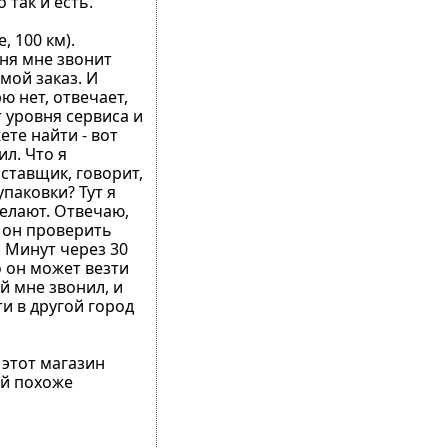
 так и есть.
, 100 км).
дня мне звонит
мой заказ. И
ю нет, отвечает,
т уровня сервиса и
ете найти - вот
ил. Что я
оставщик, говорит,
упаковки? Тут я
делают. Отвечаю,
и он проверить
. Минут через 30
о он может везти
й мне звонил, и
и в другой город
 этот магазин
ый похоже