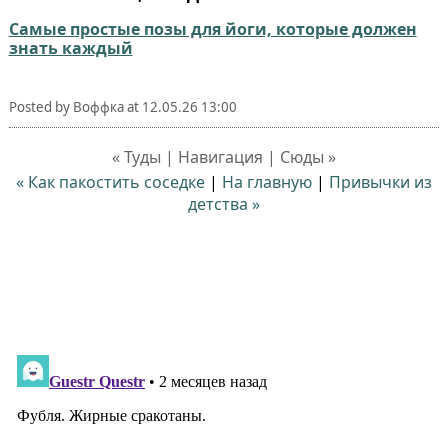
Самые простые позы для йоги, которые должен
знать каждый
Posted by
Воффка
at
12.05.26 13:00
« Туды | Навигация | Сюды »
« Как пакостить соседке
|
На главную
|
Привычки из
детства »