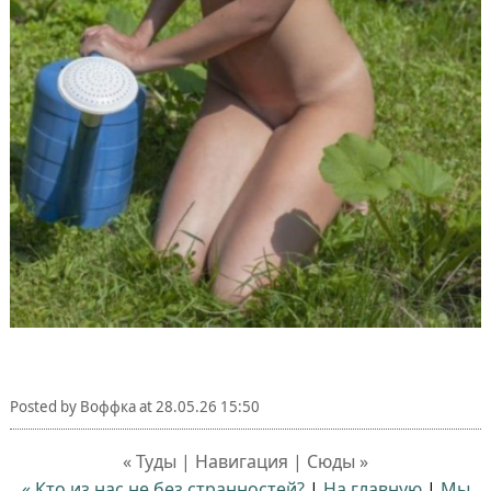
Posted by
Воффка
at
28.05.26 15:50
« Туды | Навигация | Сюды »
« Кто из нас не без странностей?
|
На главную
|
Мы