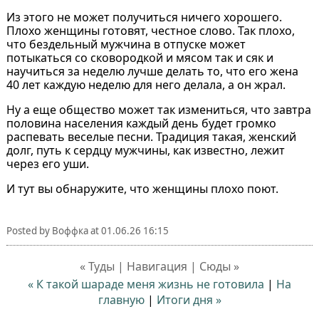
Из этого не может получиться ничего хорошего.
Плохо женщины готовят, честное слово. Так плохо,
что бездельный мужчина в отпуске может
потыкаться со сковородкой и мясом так и сяк и
научиться за неделю лучше делать то, что его жена
40 лет каждую неделю для него делала, а он жрал.
Ну а еще общество может так измениться, что завтра
половина населения каждый день будет громко
распевать веселые песни. Традиция такая, женский
долг, путь к сердцу мужчины, как известно, лежит
через его уши.
И тут вы обнаружите, что женщины плохо поют.
Posted by
Воффка
at
01.06.26 16:15
« Туды | Навигация | Сюды »
« К такой шараде меня жизнь не готовила
|
На
главную
|
Итоги дня »