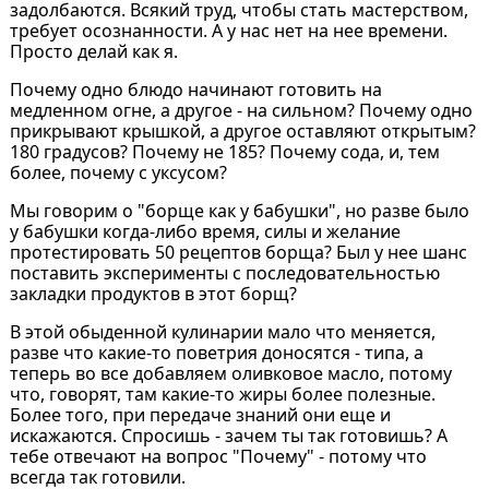
задолбаются. Всякий труд, чтобы стать мастерством,
требует осознанности. А у нас нет на нее времени.
Просто делай как я.
Почему одно блюдо начинают готовить на
медленном огне, а другое - на сильном? Почему одно
прикрывают крышкой, а другое оставляют открытым?
180 градусов? Почему не 185? Почему сода, и, тем
более, почему с уксусом?
Мы говорим о "борще как у бабушки", но разве было
у бабушки когда-либо время, силы и желание
протестировать 50 рецептов борща? Был у нее шанс
поставить эксперименты с последовательностью
закладки продуктов в этот борщ?
В этой обыденной кулинарии мало что меняется,
разве что какие-то поветрия доносятся - типа, а
теперь во все добавляем оливковое масло, потому
что, говорят, там какие-то жиры более полезные.
Более того, при передаче знаний они еще и
искажаются. Спросишь - зачем ты так готовишь? А
тебе отвечают на вопрос "Почему" - потому что
всегда так готовили.