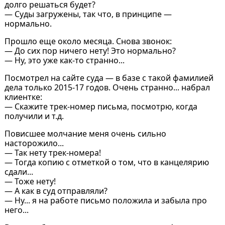
долго решаться будет?
— Суды загружены, так что, в принципе —
нормально.
Прошло еще около месяца. Снова звонок:
— До сих пор ничего нету! Это нормально?
— Ну, это уже как-то странно...
Посмотрел на сайте суда — в базе с такой фамилией
дела только 2015-17 годов. Очень странно... набрал
клиентке:
— Скажите трек-номер письма, посмотрю, когда
получили и т.д.
Повисшее молчание меня очень сильно
насторожило...
— Так нету трек-номера!
— Тогда копию с отметкой о том, что в канцелярию
сдали...
— Тоже нету!
— А как в суд отправляли?
— Ну... я на работе письмо положила и забыла про
него...