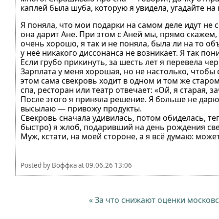
каплей была шуба, которую я увидела, угадайте на 
Я поняла, что мои подарки на самом деле идут не 
она дарит Ане. При этом с Аней мы, прямо скажем
очень хорошо, я так и не поняла, была ли на то о
у неё никакого диссонанса не возникает. Я так по
Если грубо прикинуть, за шесть лет я перевела чер
Зарплата у меня хорошая, но не настолько, чтобы
этом сама свекровь ходит в одном и том же старо
спа, ресторан или театр отвечает: «Ой, я старая, з
После этого я приняла решение. Я больше не дарю 
высылаю — привожу продукты.
Свекровь сначала удивилась, потом обиделась, те
быстро) я жлоб, подаривший на день рождения св
Муж, кстати, на моей стороне, а я всё думаю: може
Posted by
Воффка
at
09.06.26 13:06
« За что снижают оценки московс