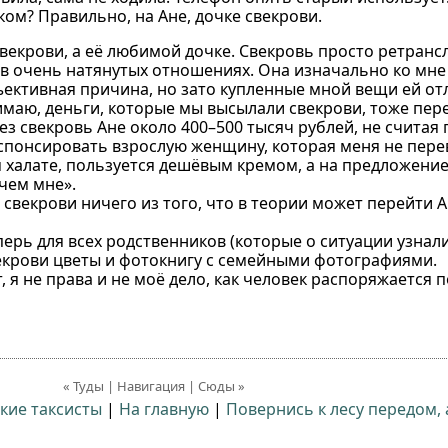
ком? Правильно, на Ане, дочке свекрови.
свекрови, а её любимой дочке. Свекровь просто ретранс
, в очень натянутых отношениях. Она изначально ко мне
бъективная причина, но зато купленные мной вещи ей отл
нимаю, деньги, которые мы высылали свекрови, тоже пер
ез свекровь Ане около 400–500 тысяч рублей, не считая 
 спонсировать взрослую женщину, которая меня не пере
м халате, пользуется дешёвым кремом, а на предложение
ачем мне».
свекрови ничего из того, что в теории может перейти А
перь для всех родственников (которые о ситуации узнал
екрови цветы и фотокнигу с семейными фотографиями.
т, я не права и не моё дело, как человек распоряжается 
« Туды | Навигация | Сюды »
кие таксисты
|
На главную
|
Повернись к лесу передом, 