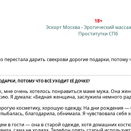
18+
Эскорт Москва
-
Эротический масса
Проститутки СПб
то перестала дарить свекрови дорогие подарки, потому ч
ОДАРКИ, ПОТОМУ ЧТО ВСЁ УХОДИТ ЕЁ ДОЧКЕ?
уж, мне очень хотелось понравиться маме мужа. Она ж
енсию. Я думала: «Бедная женщина, заслужила немного ра
дорогую косметику, хорошую одежду. На дни рождения —
 улыбалась, благодарила, обнимала. Я чувствовала себя
дем в гости — она в старой одежде, хотя домашних кост
вила, сама не ходила. Телефон опять старый использует