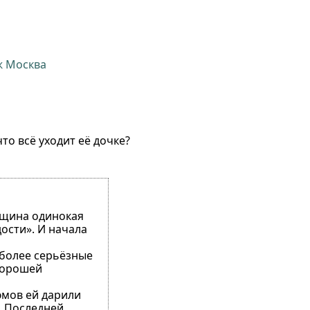
ж Москва
то всё уходит её дочке?
енщина одинокая
дости». И начала
 более серьёзные
 хорошей
юмов ей дарили
. Последней