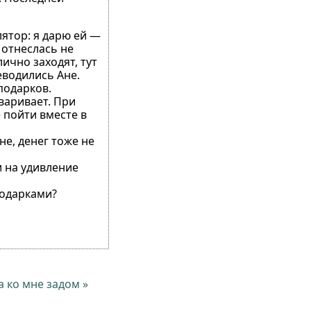
лятор: я дарю ей —
 отнеслась не
ично заходят, тут
еводились Ане.
подарков.
варивает. При
 пойти вместе в
не, денег тоже не
и на удивление
подарками?
а ко мне задом »