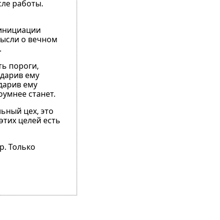
сле работы.
 инициации
мысли о вечном
.
ть пороги,
одарив ему
дарив ему
оумнее станет.
льный цех, это
этих целей есть
р. Только