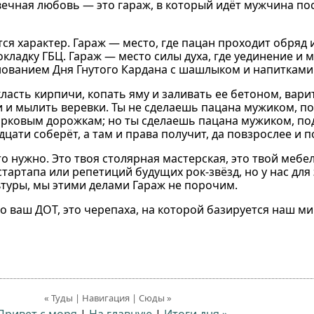
 вечная любовь — это гараж, в который идёт мужчина по
тся характер. Гараж — место, где пацан проходит обряд
кладку ГБЦ. Гараж — место силы духа, где уединение и 
ованием Дня Гнутого Кардана с шашлыком и напитками
класть кирпичи, копать яму и заливать ее бетоном, вари
и и мылить веревки. Ты не сделаешь пацана мужиком, п
арковым дорожкам; но ты сделаешь пацана мужиком, по
цати соберёт, а там и права получит, да повзрослее и п
то нужно. Это твоя столярная мастерская, это твой мебе
стартапа или репетиций будущих рок-звёзд, но у нас для 
ьтуры, мы этими делами Гараж не порочим.
то ваш ДОТ, это черепаха, на которой базируется наш ми
« Туды | Навигация | Сюды »