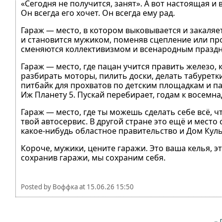
«Сегодня не получится, занят». А вот настоящая и
Он всегда его хочет. Он всегда ему рад.
Гараж — место, в котором выковывается и закаляе
и становится мужиком, поменяв сцепление или про
сменяются коллективизмом и всенародным праздн
Гараж — место, где пацан учится править железо, 
разбирать моторы, пилить доски, делать табуретк
питбайк для прохватов по детским площадкам и п
Иж Планету 5. Пускай перебирает, годам к восемнад
Гараж — место, где ты можешь сделать себе всё, ч
твой автосервис. В другой стране это ещё и место 
какое-нибудь областное правительство и Дом Кул
Короче, мужики, цените гаражи. Это ваша келья, э
сохранив гаражи, мы сохраним себя.
Posted by
Воффка
at
15.06.26 15:50