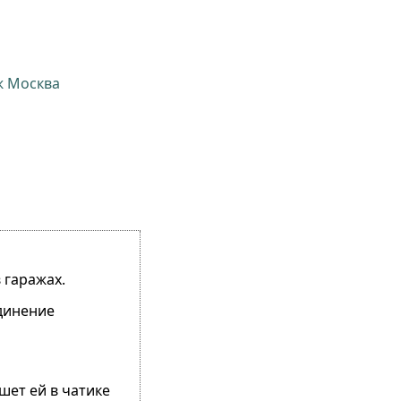
ж Москва
 гаражах.
единение
шет ей в чатике