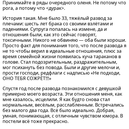
Принимайте в ряды очередного оленя. Не потому что
рога, а потому что <дурак>.
История такая. Мне было 33, тяжёлый развод за
плечами: шесть лет брака со своими взлётами и
падениями. Супруга попалась на измене, да и
отношения были, как это сейчас говорят,
токсичными. Никого не обвиняю — оба были хороши.
Просто факт для понимания того, что после развода я
не то чтобы верил в идеальные отношения, плюс за
время семейной жизни появилась куча тараканов в
голове. Стал подозрительным, раздражительным,
мог психануть без повода. Были и другие мелочи и,
прости господи, редфлаги с надписью «Не подходи,
ОНО ТЕБЯ СОЖРЁТ!!!»
Спустя год после развода познакомился с девушкой
примерно моего возраста. Эти отношения меня, как
мне казалось, исцелили. Я как будто снова стал
нормальным, весёлым, расслабленным. Встречались
без малого два года. Всё было идеально. Добрая,
умная, понимающая, с отличным чувством юмора. В
постели всё тоже прекрасно.