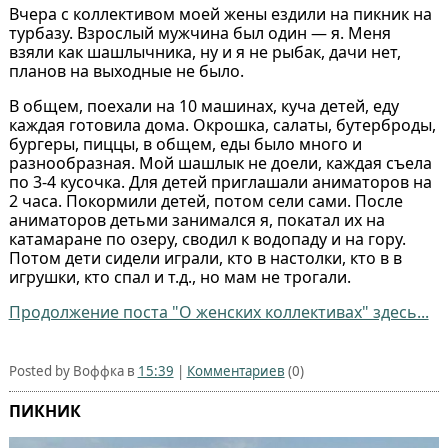
Вчера с коллективом моей жены ездили на пикник на
турбазу. Взрослый мужчина был один — я. Меня
взяли как шашлычника, ну и я не рыбак, дачи нет,
планов на выходные не было.
В общем, поехали на 10 машинах, куча детей, еду
каждая готовила дома. Окрошка, салаты, бутерброды,
бургеры, пиццы, в общем, еды было много и
разнообразная. Мой шашлык не доели, каждая съела
по 3-4 кусочка. Для детей приглашали аниматоров на
2 часа. Покормили детей, потом сели сами. После
аниматоров детьми занимался я, покатал их на
катамаране по озеру, сводил к водопаду и на гору.
Потом дети сидели играли, кто в настолки, кто в в
игрушки, кто спал и т.д., но мам не трогали.
Продолжение поста "О женских коллективах" здесь...
Posted by Воффка в
15:39
|
Комментариев
(0)
ПИКНИК