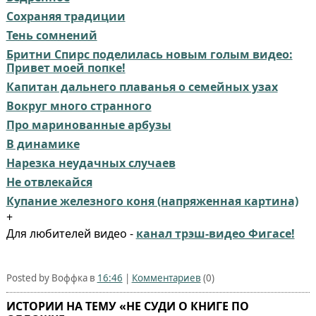
Сохраняя традиции⁠⁠
Тень сомнений
Бритни Спирс поделилась новым голым видео:
Привет моей попке!
Капитан дальнего плаванья о семейных узах
Вокруг много странного
Про маринованные арбузы
В динамике
Нарезка неудачных случаев
Не отвлекайся
Купание железного коня (напряженная картина)
+
Для любителей видео -
канал трэш-видео Фигасе!
Posted by Воффка в
16:46
|
Комментариев
(0)
ИСТОРИИ НА ТЕМУ «НЕ СУДИ О КНИГЕ ПО