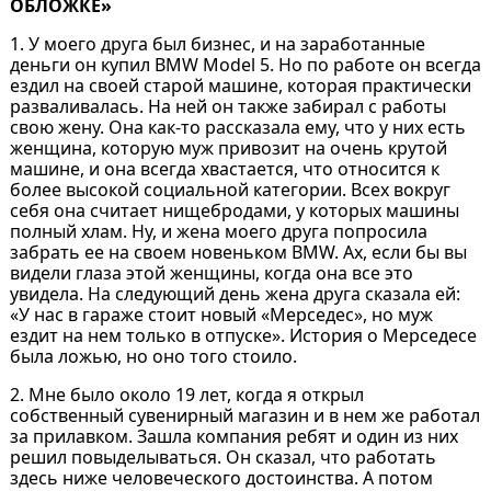
ОБЛОЖКЕ»⁠⁠
1. У моего друга был бизнес, и на заработанные
деньги он купил BMW Model 5. Но по работе он всегда
ездил на своей старой машине, которая практически
разваливалась. На ней он также забирал с работы
свою жену. Она как-то рассказала ему, что у них есть
женщина, которую муж привозит на очень крутой
машине, и она всегда хвастается, что относится к
более высокой социальной категории. Всех вокруг
себя она считает нищебродами, у которых машины
полный хлам. Ну, и жена моего друга попросила
забрать ее на своем новеньком BMW. Ах, если бы вы
видели глаза этой женщины, когда она все это
увидела. На следующий день жена друга сказала ей:
«У нас в гараже стоит новый «Мерседес», но муж
ездит на нем только в отпуске». История о Мерседесе
была ложью, но оно того стоило.
2. Мне было около 19 лет, когда я открыл
собственный сувенирный магазин и в нем же работал
за прилавком. Зашла компания ребят и один из них
решил повыделываться. Он сказал, что работать
здесь ниже человеческого достоинства. А потом