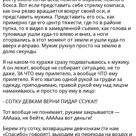
бокса. Вот если представить себе стрелку компаса,
как она резво вращается вокруг своей оси, и
представить мужика. Представить его ось, как
примерно где его центр тяжести, где-то в районе
пупка, то я видел в замедленной съёмке, как голова и
туловище ушли куда-то влево и вниз, а ноги
оторвались в этот момент от земли и ушли куда-то
вверх и вправо. Мужик рухнул просто на землю в
долю секунды.
Я на каком-то кураже сразу подхватываюсь к мужику.
А он лежит, вообще не собирает ситуацию, не то
даже, ЗА ЧТО ему прилетело, а вообще ЧТО ему
прилетело. Я его хватаю одной рукой за грудки за
одежду, приподнимаю, правой рукой ему над лицом
намахиваюсь и просто ору ему в лицо:
- СОТКУ ДЕВКАМ ВЕРНИ ПИДАР ССУКА!!!
Тот вообще не понимает, руками закрывается —
АААааа, не бейте, ААААаа вот деньги!
Берем эту сотку, возвращаем девчонкам (те нам
«Спасибо» говорят), выходим из перехода на воздух и