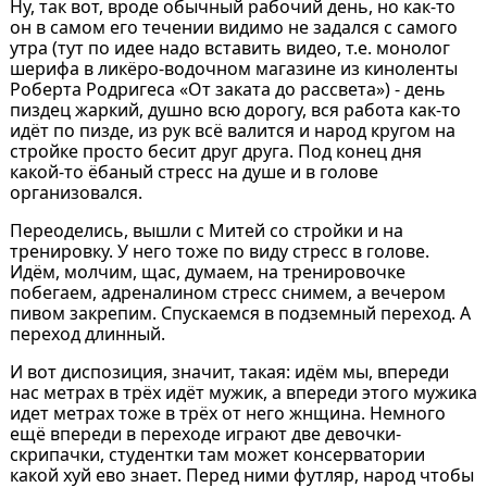
Ну, так вот, вроде обычный рабочий день, но как-то
он в самом его течении видимо не задался с самого
утра (тут по идее надо вставить видео, т.е. монолог
шерифа в ликёро-водочном магазине из киноленты
Роберта Родригеса «От заката до рассвета») - день
пиздец жаркий, душно всю дорогу, вся работа как-то
идёт по пизде, из рук всё валится и народ кругом на
стройке просто бесит друг друга. Под конец дня
какой-то ёбаный стресс на душе и в голове
организовался.
Переоделись, вышли с Митей со стройки и на
тренировку. У него тоже по виду стресс в голове.
Идём, молчим, щас, думаем, на тренировочке
побегаем, адреналином стресс снимем, а вечером
пивом закрепим. Спускаемся в подземный переход. А
переход длинный.
И вот диспозиция, значит, такая: идём мы, впереди
нас метрах в трёх идёт мужик, а впереди этого мужика
идет метрах тоже в трёх от него жнщина. Немного
ещё впереди в переходе играют две девочки-
скрипачки, студентки там может консерватории
какой хуй ево знает. Перед ними футляр, народ чтобы