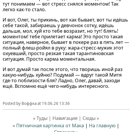
тут понимаем — вот стресс снялся моментом! Так
легко как-то стало.
И вот, Олег, ты прикинь, вот как бывает, вот ты идёшь
себе такой, забираешь у девчонок сотку, идёшь
дальше, мол, хуй кто тебе возразит, но тут! блять!
моментом! тебе прилетает карма! Это просто такая
ситуация, наверное, бывает в покере раз в пять лет —
полный флеш-ройял в руку: жара-стресс-мужик этот
охуевший, просто резкая такая тарантиновская
ситуация. Просто карма моментальная.
И вот думай так после этого, что творишь иной раз
какую-нибудь хуйню? Подумай — вдруг такой Митя
где-то поблизости бля? Ладно, Олег, давай, заходи
ещё. Вспомню ещё чего-нибудь интересного.
Posted by
Воффка
at
19.06.26 13:36
« Туды | Навигация | Сюды »
« Пятничная картинка от Мака
|
На главную
|
Страшно »