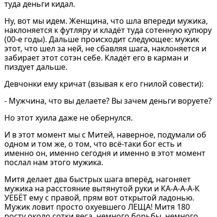
туда деньги кидал.
Ну, вот мы идем. Женщина, что шла впереди мужика,
наклоняется к футляру и кладёт туда сотенную купюру
(00-е годы). Дальше происходит следующее: мужик
этот, что шел за ней, не сбавляя шага, наклоняется и
забирает этот сотэн себе. Кладёт его в карман и
пиздует дальше.
Девчонки ему кричат (взывая к его гнилой совести):
- Мужчина, что вы делаете? Вы зачем деньги воруете?
Но этот хуила даже не обернулся.
И в этот момент мы с Митей, наверное, подумали об
одном и том же, о том, что всё-таки бог есть и
именно он, именно сегодня и именно в этот момент
послал нам этого мужика.
Митя делает два быстрых шага вперёд, нагоняет
мужика на расстояние вытянутой руки и КА-А-А-А-К
УЕБЁТ ему с правой, прям вот открытой ладонью.
Мужик ловит просто охуевшего ЛЕЩА! Митя 180
росту около сотки веса, немного борьбы, немного