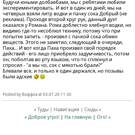
Будучи юными долбаебами, мы с ребятами любили
экспериментировать. И вот в один из дней, мы на
четверых взяли литр водки и пачку сока Добрый (не
реклама). Проходя второй круг рук, данный дуэт
оказался у Романа. Рома доблестно хлебнул водки, но
видимо где-то несоблюл технику, потому что при
попытке запить - произвел с пачкой сока обмен
веществ. Этого не заметил, следующий в очереди,
Паха... И вот когда Паха произвел свой порядок
действий - его лицо приобрело задумчивость, потом
он, поболтав во рту языком, что-то сплюнул и
спросил - "а мы чо, сок с мякотью брали?"
Блевали все, и только я один держался, но позывы
были адские 🤣🤢
Posted by
Воффка
at
03.07.26 11:30
« Туды | Навигация | Сюды »
« Доброе утро!
|
На главную
|
Ого! »