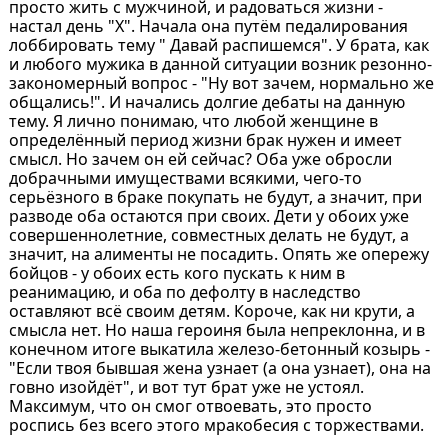
просто жить с мужчиной, и радоваться жизни -
настал день "Х". Начала она путëм педалирования
лоббировать тему " Давай распишемся". У брата, как
и любого мужика в данной ситуации возник резонно-
закономерный вопрос - "Ну вот зачем, нормально же
общались!". И начались долгие дебаты на данную
тему. Я лично понимаю, что любой женщине в
определëнный период жизни брак нужен и имеет
смысл. Но зачем он ей сейчас? Оба уже обросли
добрачными имуществами всякими, чего-то
серьëзного в браке покупать не будут, а значит, при
разводе оба остаются при своих. Дети у обоих уже
совершеннолетние, совместных делать не будут, а
значит, на алименты не посадить. Опять же опережу
бойцов - у обоих есть кого пускать к ним в
реанимацию, и оба по дефолту в наследство
оставляют всë своим детям. Короче, как ни крути, а
смысла нет. Но наша героиня была непреклонна, и в
конечном итоге выкатила железо-бетонный козырь -
"Если твоя бывшая жена узнает (а она узнает), она на
говно изойдëт", и вот тут брат уже не устоял.
Максимум, что он смог отвоевать, это просто
роспись без всего этого мракобесия с торжествами.