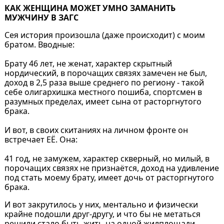
КАК ЖЕНЩИНА МОЖЕТ УМНО ЗАМАНИТЬ
МУЖЧИНУ В ЗАГС
Сея история произошла (даже происходит) с моим
братом. Вводные:
Брату 46 лет, не женат, характер скрытный
нордический, в порочащих связях замечен не был,
доход в 2,5 раза выше среднего по региону - такой
себе олигархишка местного пошиба, спортсмен в
разумных пределах, имеет сына от расторгнутого
брака.
И вот, в своих скитаниях на личном фронте он
встречает ЕË. Она:
41 год, не замужем, характер скверный, но милый, в
порочащих связях не признаëтся, доход на удивление
под стать моему брату, имеет дочь от расторгнутого
брака.
И вот закрутилось у них, ментально и физически
крайне подошли друг-другу, и что бы не метаться
решили стало быть жить на одной жилплощади.