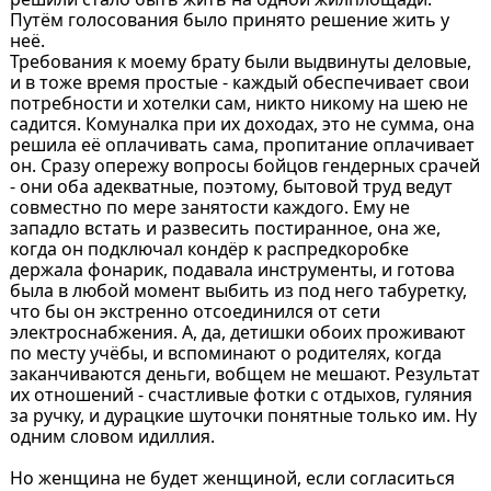
Путëм голосования было принято решение жить у
неë.
Требования к моему брату были выдвинуты деловые,
и в тоже время простые - каждый обеспечивает свои
потребности и хотелки сам, никто никому на шею не
садится. Комуналка при их доходах, это не сумма, она
решила еë оплачивать сама, пропитание оплачивает
он. Сразу опережу вопросы бойцов гендерных срачей
- они оба адекватные, поэтому, бытовой труд ведут
совместно по мере занятости каждого. Ему не
западло встать и развесить постиранное, она же,
когда он подключал кондëр к распредкоробке
держала фонарик, подавала инструменты, и готова
была в любой момент выбить из под него табуретку,
что бы он экстренно отсоединился от сети
электроснабжения. А, да, детишки обоих проживают
по месту учëбы, и вспоминают о родителях, когда
заканчиваются деньги, вобщем не мешают. Результат
их отношений - счастливые фотки с отдыхов, гуляния
за ручку, и дурацкие шуточки понятные только им. Ну
одним словом идиллия.
Но женщина не будет женщиной, если согласиться