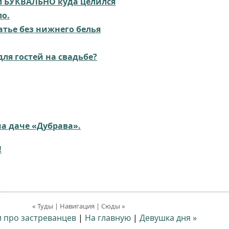
л БУКВАЛЬНО куда целился
ло.
атье без нижнего белья
для гостей на свадьбе?
а даче «Дубрава».
!
« Туды | Навигация | Сюды »
и про застреванцев
|
На главную
|
Девушка дня »