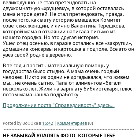
великодушно не став претендовать на
двухкомнатную «хрущевку», в которой оставалась
мама и трое детей. Не стал претендовать, правда,
после того, как в эту историю вмешался Комитет
советских женщин, и лично Валентина Терешкова,
которой мама в отчаянии написала письмо из
нашего городка. Но это другая история.
Ушел отец осенью, в гараже остались все «закрутки»,
домашние консервы и картошка в подполе. Все это он
увез своей родне в деревню.
В те годы просить материальную помощь у
государства было стыдно. А мама очень гордый
человек. Никто из родни не догадывался, что живем
мы... не очень сытно. Папа от алиментов «бегал»
несколько лет. Жили на зарплату библиотекаря, плюс
потом мама нашла подработку.
Продолжение поста "Справедливость" здесь...
Posted by Воффка в
16:42
|
Комментариев
(0)
НЕ ЗАБЫВАЙ УДАЛЯТЬ ФОТО, КОТОРЫЕ ТЕБЕ