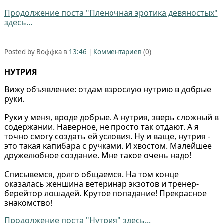
Продолжение поста "Пленочная эротика девяностых"
здесь...
Posted by Воффка в
13:46
|
Комментариев
(0)
НУТРИЯ
Вижу объявление: отдам взрослую нутрию в добрые
руки.
Руки у меня, вроде добрые. А нутрия, зверь сложный в
содержании. Наверное, не просто так отдают. А я
точно смогу создать ей условия. Ну и ваще, нутрия -
это такая капибара с ручками. И хвостом. Малейшее
дружелюбное создание. Мне такое очень надо!
Списывемся, долго общаемся. На том конце
оказалась женшина ветеринар экзотов и тренер-
берейтор лошадей. Крутое попадание! Прекрасное
знакомство!
Продолжение поста "Нутрия" здесь...