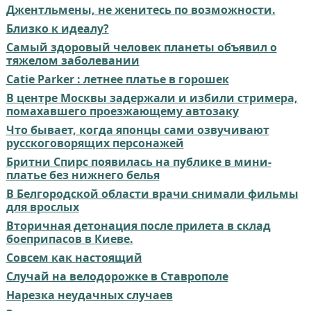
Джентльмены, не женитесь по возможности.
Близко к идеалу?
Самый здоровый человек планеты объявил о
тяжелом заболевании
Catie Parker : летнее платье в горошек
В центре Москвы задержали и избили стримера,
помахавшего проезжающему автозаку
Что бывает, когда японцы сами озвучивают
русскоговорящих персонажей
Бритни Спирс появилась на публике в мини-
платье без нижнего белья
В Белгородской области врачи снимали фильмы
для врослых
Вторичная детонация после прилета в склад
боеприпасов в Киеве.
Совсем как настоящий⁠⁠
Случай на велодорожке в Ставрополе
Нарезка неудачных случаев