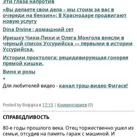
Эти глаза напротив
«Вы делаете свои дела – мы стоим за вас в
очереди на бензин»: В Краснодаре продвигают
новую услугу
Dina Divine : домашний сет
Иришку Чики-Пики и Олега Монгола внесли в
чёрный список Уссурийска — первыми в истории
Уссурийска.
Истории проктолога: рецидивирующая гонорея
прямой кишки.
Вино и розы
+
Для любителей видео -
канал трэш-видео Фигасе!
Posted by Воффка в
17:15
|
Комментариев
(0)
СПРАВЕДЛИВОСТЬ
80-е годы прошлого века. Отец торжественно ушел из
семьи, отсудив на память гараж с машиной. И