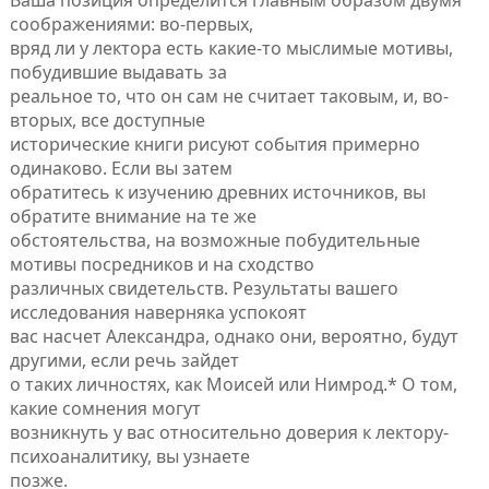
Ваша позиция определится главным образом двумя
соображениями: во-первых,
вряд ли у лектора есть какие-то мыслимые мотивы,
побудившие выдавать за
реальное то, что он сам не считает таковым, и, во-
вторых, все доступные
исторические книги рисуют события примерно
одинаково. Если вы затем
обратитесь к изучению древних источников, вы
обратите внимание на те же
обстоятельства, на возможные побудительные
мотивы посредников и на сходство
различных свидетельств. Результаты вашего
исследования наверняка успокоят
вас насчет Александра, однако они, вероятно, будут
другими, если речь зайдет
о таких личностях, как Моисей или Нимрод.* О том,
какие сомнения могут
возникнуть у вас относительно доверия к лектору-
психоаналитику, вы узнаете
позже.