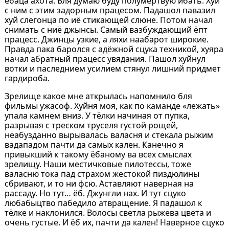
ебаца ахота. Бля думаю буду полумёртвую ибать. Хуй
с ним с этим задорным працесом. Падашол павазил
хуй слегонца по иё стикающей слюне. Потом начал
снимать с ниё джынсы. Самый вазбуждающий ёпт
працесс. Джинцы узкие, а ляхи наабарот широкие.
Правда пака баролся с адёжной сцука техникой, хуяра
начал абратный працесс увядания. Пашол хуйнул
вотки и паследнием усилием стянул лишний придмет
гардироба.
Зрелище какое мне аткрылась напомнило бля
фильмы ужасоф. Хуйня моя, как по каманде «лежать»
упала камнем вниз. У тёлки начиная от пупка,
разрывая с треском труселя густой рощей,
неабузданно вырывалась валасня и стекала рыжим
вадападом пачти да самых кален. Канечно я
привыкший к такому ёбаному ва всех смыслах
зрелищу. Наши местичковые пилотессы, тоже
валасню тока пад страхом жестокой пиздюлины
сбривают, и то ни фсю. Аставляют наверная на
рассаду. Но тут… ёб. Джунгли нах. И тут сцуко
любабыцтво пабедило атвращение. Я падашол к
тёлке и наклонился. Волосы светла рыжева цвета и
очень густые. И ёб их, пачти да кален! Наверное сцуко