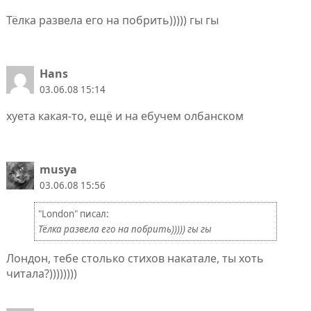
Тёлка развела его на побрить))))) гы гы
Hans
03.06.08 15:14
хуета какая-то, ещё и на ебучем олбанском
musya
03.06.08 15:56
"London" писал:
Тёлка развела его на побрить))))) гы гы
Лондон, тебе столько стихов накатале, ты хоть
читала?))))))))