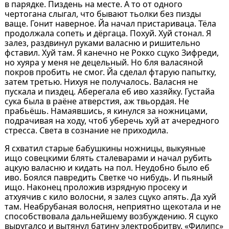
в парядке. Пиздень на месте. А то от одного
чертогана слыгал, что бывают тьолки без пизды
ваще. Гонит наверное. Йа начал пристариваца. Тёла
продолжала сопеть и дёргаца. Похуй. Хуй стонал. Я
залез, раздвинул руками валасню и ришительно
фставил. Хуй там. Я канечно не Рокко сцуко Зифреди,
но хуяра у меня не децельный. Но бля валасяной
покров пробить не смог. Йа сделал фтарую папытку,
затем третью. Нихуя не получалось. Валасня не
пускала и пиздец. Аберегала еб иво хазяйку. Густайа
сука была в раёне атверстия, аж твьордая. Не
прабьёшь. Намаявшись, я кинулся за ножницами,
подрачивая на ходу, чтоб уберечь хуй ат ачередного
стресса. Света в сознание не приходила.
Я схватил старые бабушкины ножницы, выкуяные
ищо совецкими блять сталеварами и начал рубить
ацкую валасню и кидать на пол. Неудобно было еб
иво. Боялся павредить Светке чо нибудь. И пьяный
ищо. Наконец проложив изрядную просеку и
атхуячив с кило волосни, я залез сцуко апять. Да хуй
там. Неабрубаная волосня, неприятно щекотала и не
способствовала дальнейшему возбуждению. Я сцуко
выругалсо и вытянул батину электробритву. «Филипс»