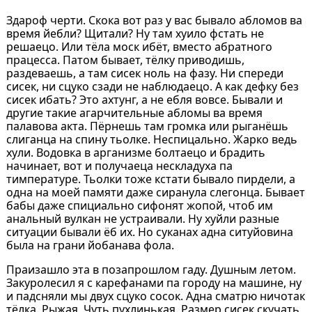
Здароф черти. Скока вот раз у вас бывало абломов ва
время йебли? Щитали? Ну там хуило фстать не
решаецо. Или тёла моск ибёт, вместо абратного
працесса. Патом бывает, тёлку приводишь,
раздеваешь, а там сисек ноль на фазу. Ни спереди
сисек, ни сцуко сзади не наблюдаецо. А как дефку без
сисек ибать? Это ахтунг, а не ебля вовсе. Бывали и
другие такие агарчительные абломы ва время
палавова акта. Пёрнешь там громка или рыганёшь
слиганца на спину тьолке. Неспицально. Жарко ведь
хули. Водовка в арганизме болтаецо и брадить
начинает, вот и получаеца нескладуха па
тимпературе. Тьолки тоже кстати бывало пирдели, а
одна на моей памяти даже сиранула слегонца. Бывает
бабы даже спициально сифонят жопой, чтоб им
анальный вулкан не устраивали. Ну хуйли разные
ситуации бывали ёб их. Но суканах адна ситуйовина
была на грани йобанава фола.
Праизашло эта в позапрошлом гаду. Душным летом.
Закуролесил я с карефанами па городу на машине, ну
и падсняли мы двух сцуко сосок. Адна сматрю ничотак
тёлка. Рыжая. Чуть пухлинькая. Размер сисек скучать