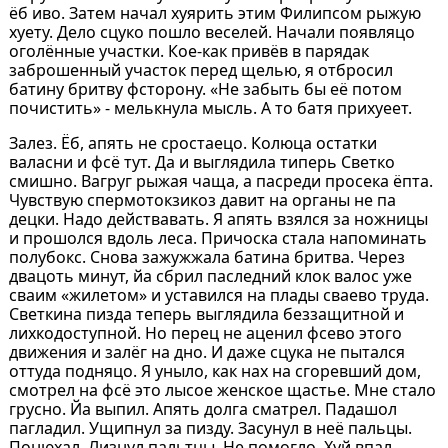
ёб иво. Затем начал хуярить этим Филипсом рыжую
хуету. Дело сцуко пошло веселей. Начали появляцо
оголённые участки. Кое-как привёв в парядак
заброшенный участок перед щелью, я отбросил
батину бритву фсторону. «Не забыть бы её потом
почистить» - мелькнула мысль. А то батя прихуеет.
Залез. Ёб, апять не сростаецо. Колюца остатки
валасни и фсё тут. Да и выглядила типерь Светко
смишно. Вагруг рыжая чаща, а пасреди просека ёпта.
Чувствую спермотокзикоз давит на органы не па
децки. Надо действавать. Я апять взялся за ножницы
и прошолся вдоль леса. Причоска стала напоминать
полубокс. Снова зажужжала батина бритва. Через
двацоть минут, йа сбрил паследний клок валос уже
сваим «жилетом» и уставился на плады сваево труда.
Светкина пизда теперь выглядила беззащитной и
лихкодоступной. Но перец не аценил фсево этого
движения и залёг на дно. И даже сцука не пытался
оттуда подняцо. Я уныло, как нах на сгоревший дом,
смотрел на фсё это лысое женское щастье. Мне стало
грусно. Йа выпил. Апять долга сматрел. Падашол
пагладил. Ущипнул за пизду. Засунул в неё пальцы.
Понюхал. Лизнул пальтцы. Не помогло. Хуй впал