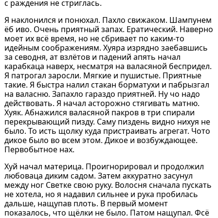
с раждения не стриглась.
Я наклонился и понюхал. Пахло свижаком. Шампунем
ёб иво. Очень приятный запах. Ератический. Наверно
моет их всё время, но не сбривает по каким-то
идейным соображениям. Хуяра изрядно заебавшись
за севодня, ат взлётов и падений апять начал
карабкаца наверх, несматря на валасяной беспридел.
Я патрогал заросли. Мягкие и пушистые. Приятные
такие. Я быстра налил стакан борматухи и пабрызгал
на валасню. Запахло гараздо приятней. Ну чо надо
действовать. Я начал асторожно стягивать матню.
Хуяк. Абнажился валасяной пакров в три спирали
перекрывающий пизду. Саму пиздень видно нихуя не
было. То исть щолку куда пристраивать агрегат. Чото
дикое было во всем этом. Дикое и возбуждающее.
Первобытное нах.
Хуй начал материца. Проигнорировал и продолжил
любоваца диким садом. Затем аккуратно засунул
между ног Светке свою руку. Волосня сначала пускать
не хотела, но я надавил сильнее и рука пробилась
дальше, нащупав плоть. В первый момент
показалось, что щёлки не было. Патом нащупал. Фсё