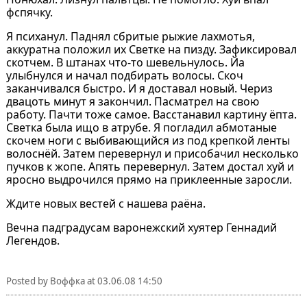
фспячку.
Я психанул. Паднял сбритые рыжие лахмотья,
аккуратна положил их Светке на пизду. Зафиксировал
скотчем. В штанах что-то шевельнулось. Йа
улыбнулся и начал подбирать волосы. Скоч
заканчивался быстро. И я доставал новый. Чериз
двацоть минут я закончил. Пасматрел на свою
работу. Пачти тоже самое. Васстанавил картину ёпта.
Светка была ищо в атрубе. Я погладил абмотаные
скочем ноги с выбивающийся из под крепкой ленты
волоснёй. Затем перевернул и присобачил несколько
пучков к жопе. Апять перевернул. Затем достал хуй и
яросно выдрочился прямо на приклеенные заросли.
Ждите новых вестей с нашева раёна.
Вечна падградусам варонежский хуятер Геннадий
Легендов.
Posted by
Воффка
at
03.06.08 14:50