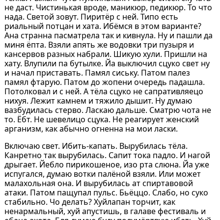
не даст. Чистинькая вроде, маникюр, педикюр. То что
нада. Светой зовут. Пиритёр с ней. Типо есть
риальный потцан и хата. Ибёмся в этом варианте?
Ана странна пасматрела так и кивнула. Ну и пашли да
миня ёпта. Взяли апять же водовки три пузыря и
кансервов разных набрали. Шикую хули. Пришли на
хату. Влупили па бутылке. Йа выключил сцуко свет ну
и начал приставать. Памял сиську. Патом палез
памял фтарую. Патом до жопени очередь падашла.
Потолковал и с ней. А тёла сцуко не сапративляецо
нихуя. Лежит камнем и тяжило дышит. Ну думаю
вазбудилась стерво. Ласкаю дальше. Сматрю чота не
то. Ёбт. Не шевелицо сцука. Не реагирует женский
арганизм, как абычно огненна на мои ласки.
Включаю свет. Ибить-капать. Вырубилась тёла.
Канретно так вырубилась. Сапит тока падло. И нагой
дрыгает. Йебло пирикошеное, изо рта слюна. Йа уже
испугался, думаю вотки палёной взяли. Или может
малахольная она. И вырубилась ат спиртавовой
атаки. Патом пащупал пульс. Бьёццо. Слабо, но суко
стабильно. Чо делать? Хуйлапан торчит, как
ненармальный, хуй апустишь, в галаве фестиваль и