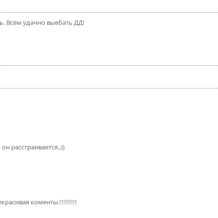
сь. Всем удачно выебать ДД!
 он расстраивается..))
расивая коменты.!!!!!!!!!