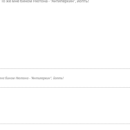
 То же мне бином Нютона - "Антиперкин", йопть!
 мне бином Нютона - "Антиперкин", йопть!