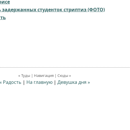
фисе
 задержанных студенток стриптиз (ФОТО)
ить
« Туды | Навигация | Сюды »
« Радость
|
На главную
|
Девушка дня »