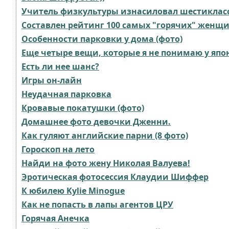
Учитель физкультуры изнасиловал шестиклас
Составлен рейтинг 100 самых "горячих" женщ
Особенности парковки у дома (фото)
Еще четыре вещи, которые я не понимаю у япо
Есть ли нее шанс?
Игры он-лайн
Неудачная парковка
Кровавые покатушки (фото)
Домашнее фото девочки Дженни.
Как гуляют английские парни (8 фото)
Гороскоп на лето
Найди на фото жену Николая Валуева!
Эротическая фотосессия Клаудии Шиффер
К юбилею Kylie Minogue
Как не попасть в лапы агентов ЦРУ
Горячая Анечка