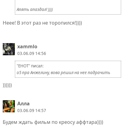
Апять апаздал! ))))
Неее! В этот раз не торопился!))))
xammlo
03.06.09 14:56
"EHOT" писал:
о5 пра Анжелину, вова решил на нее падрачить
))))))
Алла
03.06.09 14:57
Будем ждать фильм по креосу аффтара))))