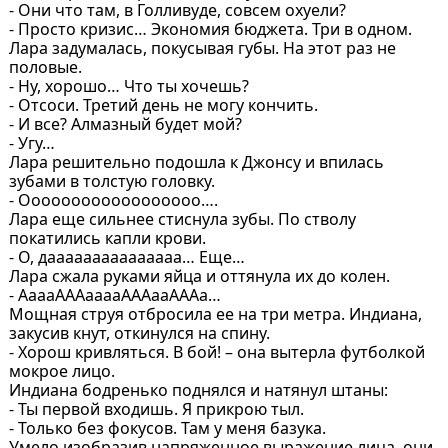
- Они что там, в Голливуде, совсем охуели?
- Просто кризис… Экономия бюджета. Три в одном.
Лара задумалась, покусывая губы. На этот раз не
половые.
- Ну, хорошо… Что ты хочешь?
- Отсоси. Третий день не могу кончить.
- И все? Алмазный будет мой?
- Угу…
Лара решительно подошла к Джонсу и впилась
зубами в толстую головку.
- Оооооооооооооооооо….
Лара еще сильнее стиснула зубы. По стволу
покатились капли крови.
- О, дааааааааааааааа… Еще…
Лара сжала руками яйца и оттянула их до колен.
- АаааАААааааАААааАААа…
Мощная струя отбросила ее на три метра. Индиана,
закусив кнут, откинулся на спину.
- Хорош кривляться. В бой! – она вытерла футболкой
мокрое лицо.
Индиана бодренько поднялся и натянул штаны:
- Ты первой входишь. Я прикрою тыл.
- Только без фокусов. Там у меня базука.
Умело изобразив напряженное выражение лица, они