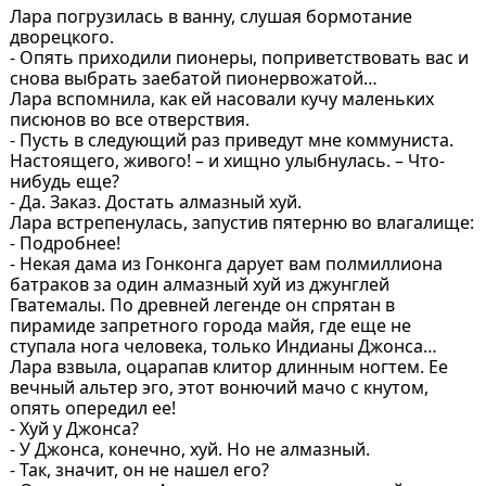
Лара погрузилась в ванну, слушая бормотание
дворецкого.
- Опять приходили пионеры, поприветствовать вас и
снова выбрать заебатой пионервожатой…
Лара вспомнила, как ей насовали кучу маленьких
писюнов во все отверствия.
- Пусть в следующий раз приведут мне коммуниста.
Настоящего, живого! – и хищно улыбнулась. – Что-
нибудь еще?
- Да. Заказ. Достать алмазный хуй.
Лара встрепенулась, запустив пятерню во влагалище:
- Подробнее!
- Некая дама из Гонконга дарует вам полмиллиона
батраков за один алмазный хуй из джунглей
Гватемалы. По древней легенде он спрятан в
пирамиде запретного города майя, где еще не
ступала нога человека, только Индианы Джонса…
Лара взвыла, оцарапав клитор длинным ногтем. Ее
вечный альтер эго, этот вонючий мачо с кнутом,
опять опередил ее!
- Хуй у Джонса?
- У Джонса, конечно, хуй. Но не алмазный.
- Так, значит, он не нашел его?