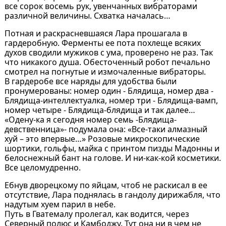
все сорок восемь рук, увенчанных вибраторами
различной величины. Схватка началась…
Потная и раскрасневшаяся Лара прошагала в
гардеробную. Ферменты ее пота похлеще всяких
духов сводили мужиков с ума, проверено не раз. Так
что никакого душа. Обесточенный робот печально
смотрел на погнутые и измочаленные вибраторы.
В гардеробе все наряды для удобства были
пронумерованы: номер один - Блядища, номер два -
Блядища-интеллектуалка, номер три - Блядища-вамп,
номер четыре - Блядища-блядища и так далее…
«Одену-ка я сегодня номер семь -Блядища-
девственница»- подумала она: «Все-таки алмазный
хуй – это впервые…» Розовые микроскопические
шортики, гольфы, майка с принтом пизды Мадонны и
белоснежный бант на голове. И ни-как-кой косметики.
Все целомудренно.
Ебнув дворецкому по яйцам, чтоб не раскисал в ее
отсутствие, Лара поднялась в гандолу дирижабля, что
надутым хуем парил в небе.
Путь в Гватемалу пролегал, как водится, через
Северный полюс и Камбоджу. Тут она ни в чем не