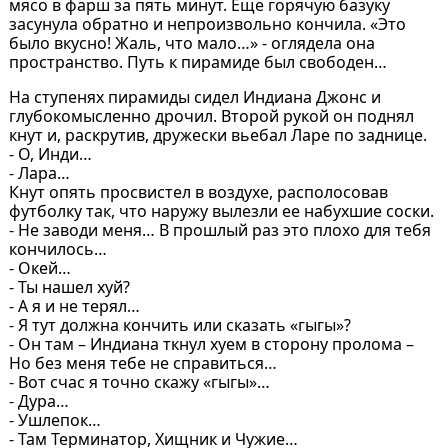
мясо в фарш за пять минут. Еще горячую базуку
засунула обратно и непроизвольно кончила. «Это
было вкусно! Жаль, что мало…» - оглядела она
пространство. Путь к пирамиде был свободен…
На ступенях пирамиды сидел Индиана Джонс и
глубокомысленно дрочил. Второй рукой он поднял
кнут и, раскрутив, дружески вьебал Ларе по заднице.
- О, Инди…
- Лара…
Кнут опять просвистел в воздухе, располосовав
футболку так, что наружу вылезли ее набухшие соски.
- Не заводи меня… В прошлый раз это плохо для тебя
кончилось…
- Окей…
- Ты нашел хуй?
- А я и не терял…
- Я тут должна кончить или сказать «гыгы»?
- Он там – Индиана ткнул хуем в сторону пролома –
Но без меня тебе не справиться…
- Вот счас я точно скажу «гыгы»…
- Дура…
- Ушлепок…
- Там Терминатор, Хищник и Чужие…