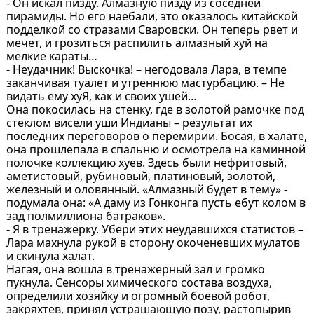
- Он искал пизду. Алмазную пизду из соседней
пирамиды. Но его наебали, это оказалось китайской
подделкой со стразами Сваровски. Он теперь рвет и
мечет, и грозиться распилить алмазный хуй на
мелкие караты…
- Неудачник! Выскочка! – негодовала Лара, в темпе
заканчивая туалет и утреннюю мастурбацию. – Не
видать ему хуЯ, как и своих ушей…
Она покосилась на стенку, где в золотой рамочке под
стеклом висели уши Индианы – результат их
последних переговоров о перемирии. Босая, в халате,
она прошлепала в спальню и осмотрела на каминной
полочке коллекцию хуев. Здесь были нефритовый,
аметистовый, рубиновый, платиновый, золотой,
железный и оловянный. «Алмазный будет в тему» -
подумала она: «А даму из Гонконга пусть ебут колом в
зад полмиллиона батраков».
- Я в тренажерку. Убери этих неудавшихся статистов –
Лара махнула рукой в сторону окоченевших мулатов
и скинула халат.
Нагая, она вошла в тренажерный зал и громко
пукнула. Сенсоры химического состава воздуха,
определили хозяйку и огромный боевой робот,
закряхтев, принял устрашающую позу, растопырив