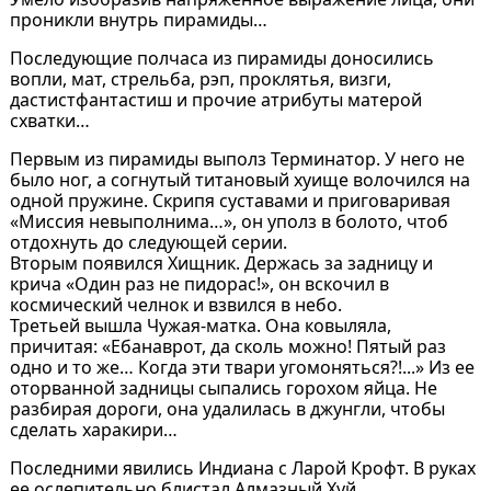
проникли внутрь пирамиды…
Последующие полчаса из пирамиды доносились
вопли, мат, стрельба, рэп, проклятья, визги,
дастистфантастиш и прочие атрибуты матерой
схватки…
Первым из пирамиды выполз Терминатор. У него не
было ног, а согнутый титановый хуище волочился на
одной пружине. Скрипя суставами и приговаривая
«Миссия невыполнима…», он уполз в болото, чтоб
отдохнуть до следующей серии.
Вторым появился Хищник. Держась за задницу и
крича «Один раз не пидорас!», он вскочил в
космический челнок и взвился в небо.
Третьей вышла Чужая-матка. Она ковыляла,
причитая: «Ебанаврот, да сколь можно! Пятый раз
одно и то же… Когда эти твари угомоняться?!...» Из ее
оторванной задницы сыпались горохом яйца. Не
разбирая дороги, она удалилась в джунгли, чтобы
сделать харакири…
Последними явились Индиана с Ларой Крофт. В руках
ее ослепительно блистал Алмазный Хуй.