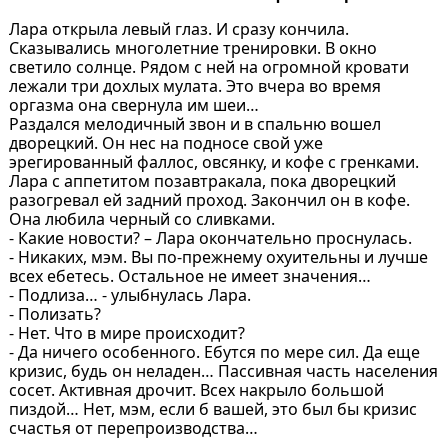
Лара открыла левый глаз. И сразу кончила.
Сказывались многолетние тренировки. В окно
светило солнце. Рядом с ней на огромной кровати
лежали три дохлых мулата. Это вчера во время
оргазма она свернула им шеи…
Раздался мелодичный звон и в спальню вошел
дворецкий. Он нес на подносе свой уже
эрегированный фаллос, овсянку, и кофе с гренками.
Лара с аппетитом позавтракала, пока дворецкий
разогревал ей задний проход. Закончил он в кофе.
Она любила черный со сливками.
- Какие новости? – Лара окончательно проснулась.
- Никаких, мэм. Вы по-прежнему охуительны и лучше
всех ебетесь. Остальное не имеет значения…
- Подлиза… - улыбнулась Лара.
- Полизать?
- Нет. Что в мире происходит?
- Да ничего особенного. Ебутся по мере сил. Да еще
кризис, будь он неладен… Пассивная часть населения
сосет. Активная дрочит. Всех накрыло большой
пиздой… Нет, мэм, если б вашей, это был бы кризис
счастья от перепроизводства…