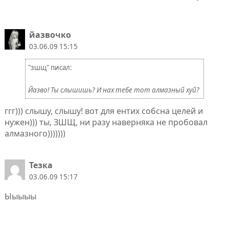
йазвочко
03.06.09 15:15
"зшщ" писал:
Йазво! Ты слышишь? И нах тебе тот алмазный хуй?
ггг))) слышу, слышу! вот для ентих собсна целей и
нужен))) ты, ЗШЩ, ни разу наверняка не пробовал
алмазного)))))))
Тезка
03.06.09 15:17
Ыыыыы