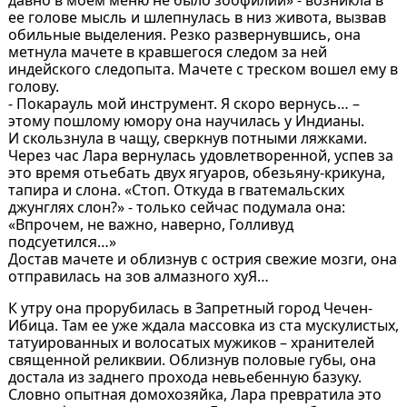
ее голове мысль и шлепнулась в низ живота, вызвав
обильные выделения. Резко развернувшись, она
метнула мачете в кравшегося следом за ней
индейского следопыта. Мачете с треском вошел ему в
голову.
- Покарауль мой инструмент. Я скоро вернусь… –
этому пошлому юмору она научилась у Индианы.
И скользнула в чащу, сверкнув потными ляжками.
Через час Лара вернулась удовлетворенной, успев за
это время отьебать двух ягуаров, обезьяну-крикуна,
тапира и слона. «Стоп. Откуда в гватемальских
джунглях слон?» - только сейчас подумала она:
«Впрочем, не важно, наверно, Голливуд
подсуетился…»
Достав мачете и облизнув с острия свежие мозги, она
отправилась на зов алмазного хуЯ…
К утру она прорубилась в Запретный город Чечен-
Ибица. Там ее уже ждала массовка из ста мускулистых,
татуированных и волосатых мужиков – хранителей
священной реликвии. Облизнув половые губы, она
достала из заднего прохода невьебенную базуку.
Словно опытная домохозяйка, Лара превратила это