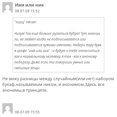
Имя или ник
08.07.09 15:52
"зшщ" писал:
Нихуя! Так ещё больше ругаться будут! Тут знаешь
ли, не любят когда не подписываются или
подписываются чужими именами. Набери пару букв
в графе "имя или ник" - и будут к тебе относиться
как к нормальному человеку. А так - как к анониму-
педоразу. Даже если ты говоришь умные или
смешные вещи.
Не вижу разницы между случайным(или нет) набором
букаф,называемым ником, и анонимом.Здесь все
анонимы,в принципе.
08.07.09 15:55