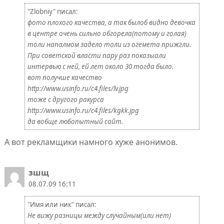
"Zlobniy" писал:
фото плохого качества, а так былоб видно девочка
в центре очень сильно обгорела(потому и голая)
толи напалмом задело толи из огемета прижгли.
При советской власти пару раз показыали
интервью с ней, ей лет около 30 тогда было.
вот получше качество
http://www.usinfo.ru/c4.files/lv.jpg
тоже с другого ракурса
http://www.usinfo.ru/c4.files/kgkk.jpg
да вобще любопытный сайт.
А вот рекламщики намного хуже анонимов.
зшщ
08.07.09 16:11
"Имя или ник" писал:
Не вижу разницы между случайным(или нет)