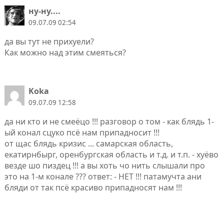
ну-ну....
09.07.09 02:54
да вы тут не прихуели?
Как можно над этим смеяться?
Koka
09.07.09 12:58
да ни кто и не смеёцо !!! разговор о том - как блядь 1-
ый конал сцуко псё нам припадносит !!!
от щас блядь кризис ... самарская область,
екатирнбырг, оренбургская область и т.д. и т.п. - хуёво
везде шо пиздец !!! а вы хоть чо нить слышали про
это на 1-м конале ??? ответ: - НЕТ !!! патамучта ани
бляди от так псё красиво припадносят нам !!!