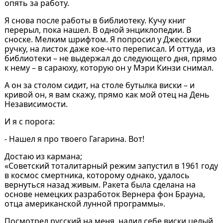
опять за работу.
Я снова после работы в библиотеку. Кучу книг
перерыл, пока нашел. В одной энциклопедии. В
сноске. Мелким шрифтом. Я попросил у Джессики
ручку, на листок даже кое-что переписал. И оттуда, из
библиотеки – не выдержал до следующего дня, прямо
к нему – в сараюху, которую он у Мэри Кинзи снимал.
А он за столом сидит, на столе бутылка виски – и
кривой он, я вам скажу, прямо как мой отец на День
Независимости.
И я с порога:
- Нашел я про твоего Гагарина. Вот!
Достаю из кармана;
«Советский тоталитарный режим запустил в 1961 году
в космос смертника, которому однако, удалось
вернуться назад живым. Ракета была сделана на
основе немецких разработок Вернера фон Брауна,
отца американской лунной программы».
Посмотрел русский на меня, налил себе виски целый