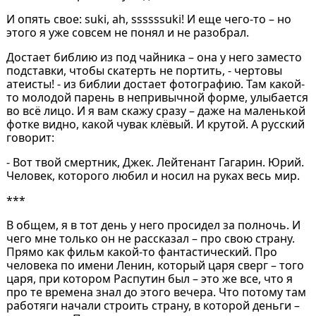
И опять свое: suki, ah, ssssssuki! И еще чего-то – но
этого я уже совсем не понял и не разобрал.
Достает библию из под чайника – она у него заместо
подставки, чтобы скатерть не портить, - чертовы
атеисты! - из библии достает фотографию. Там какой-
то молодой парень в непривычной форме, улыбается
во всё лицо. И я вам скажу сразу – даже на маленькой
фотке видно, какой чувак клёвый. И крутой. А русский
говорит:
- Вот твой смертник, Джек. Лейтенант Гагарин. Юрий.
Человек, которого любил и носил на руках весь мир.
***
В общем, я в тот день у него просидел за полночь. И
чего мне только он не рассказал – про свою страну.
Прямо как фильм какой-то фантастический. Про
человека по имени Ленин, который царя сверг – того
царя, при котором Распутин был – это же все, что я
про те времена знал до этого вечера. Что потому там
работяги начали строить страну, в которой деньги –