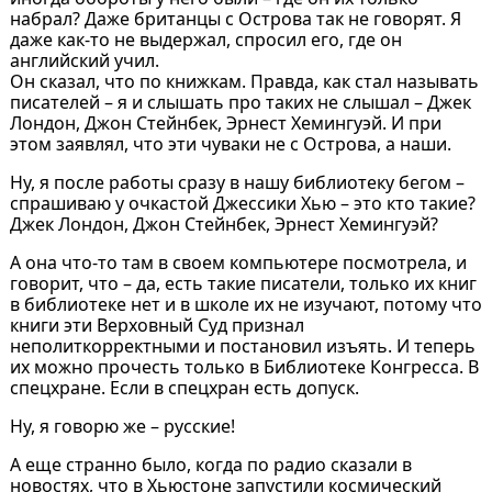
набрал? Даже британцы с Острова так не говорят. Я
даже как-то не выдержал, спросил его, где он
английский учил.
Он сказал, что по книжкам. Правда, как стал называть
писателей – я и слышать про таких не слышал – Джек
Лондон, Джон Стейнбек, Эрнест Хемингуэй. И при
этом заявлял, что эти чуваки не с Острова, а наши.
Ну, я после работы сразу в нашу библиотеку бегом –
спрашиваю у очкастой Джессики Хью – это кто такие?
Джек Лондон, Джон Стейнбек, Эрнест Хемингуэй?
А она что-то там в своем компьютере посмотрела, и
говорит, что – да, есть такие писатели, только их книг
в библиотеке нет и в школе их не изучают, потому что
книги эти Верховный Суд признал
неполиткорректными и постановил изъять. И теперь
их можно прочесть только в Библиотеке Конгресса. В
спецхране. Если в спецхран есть допуск.
Ну, я говорю же – русские!
А еще странно было, когда по радио сказали в
новостях, что в Хьюстоне запустили космический