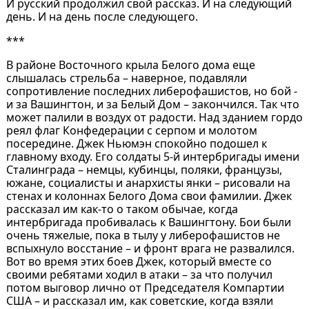
И русский продолжил свой рассказ. И на следующий
день. И на день после следующего.
***
В районе Восточного крыла Белого дома еще
слышалась стрельба – наверное, подавляли
сопротивление последних либерофашистов, но бой -
и за Вашингтон, и за Белый Дом – закончился. Так что
может палили в воздух от радости. Над зданием гордо
реял флаг Конфедерации с серпом и молотом
посередине. Джек Ньюмэн спокойно подошел к
главному входу. Его солдаты 5-й интербригады имени
Сталинграда – немцы, кубинцы, поляки, французы,
южане, социалисты и анархисты янки – рисовали на
стенах и колоннах Белого Дома свои фамилии. Джек
рассказал им как-то о таком обычае, когда
интербригада пробивалась к Вашингтону. Бои были
очень тяжелые, пока в тылу у либерофашистов не
вспыхнуло восстание – и фронт врага не развалился.
Вот во время этих боев Джек, который вместе со
своими ребятами ходил в атаки – за что получил
потом выговор лично от Председателя Компартии
США – и рассказал им, как советские, когда взяли