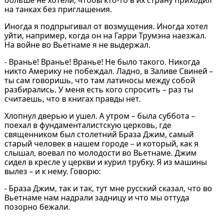
на танках без приглашения.
Иногда я подпрыгивал от возмущения. Иногда хотел
уйти, например, когда он на Гарри Трумэна наезжал.
На войне во Вьетнаме я не выдержал.
- Вранье! Вранье! Вранье! Не было такого. Никогда
никто Америку не побеждал. Ладно, в Заливе Свиней –
ты сам говоришь, что там латиносы между собой
разбирались. У меня есть кого спросить – раз ты
считаешь, что в книгах правды нет.
Хлопнул дверью и ушел. А утром – была суббота –
поехал в фундаменталистскую церковь, где
священником был столетний Браза Джим, самый
старый человек в нашем городе – и который, как я
слышал, воевал по молодости во Вьетнаме. Джим
сидел в кресле у церкви и курил трубку. Я из машины
вылез – и к нему. Говорю:
- Браза Джим, так и так, тут мне русский сказал, что во
Вьетнаме нам надрали задницу и что мы оттуда
позорно бежали.