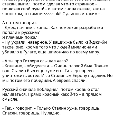
стакан, выпил, потом сделал что-то странное –
понюхал свой рукав! – и затем снова сказал, как на
японском, то самое: sssssuki! С длинным таким s.
А потом говорит:
- Джек, начнем с конца. Как немецкие разработки
попали к русским?
Я плечами пожал:
- Ну, украли, наверное. У ваших же было кэй-джи-би
такое, оно, кроме того что людей миллионами
убивало в Гулаге, еще шпионило по всему миру.
- А ты про Гитлера слышал чего?
- Конечно, - обиделся я. – Очень плохой был. Только
ваш Сталин был еще хуже его. Гитлер евреев
уничтожить хотел. И со Сталиным Европу поделил. Но
мы потом его победили. А евреев спасли.
Русский сначала побледнел, потом кровью стал
наливаться. Прямо красный какой-то – в прямом
смысле.
- Так, - говорит. – Только Сталин хуже, говоришь.
Спасли, говоришь. Ну ладно.