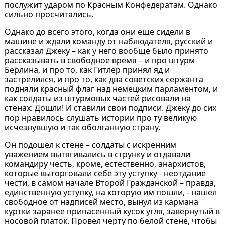
послужит ударом по Красным Конфедератам. Однако
сильно просчитались.
Однако до всего этого, когда они еще сидели в
машине и ждали команду от наблюдателя, русский и
рассказал Джеку – как у него вообще было принято
рассказывать в свободное время – и про штурм
Берлина, и про то, как Гитлер принял яд и
застрелился, и про то, как два советских сержанта
подняли красный флаг над немецким парламентом, и
как солдаты из штурмовых частей рисовали на
стенах: Дошли! И ставили свои подписи. Джеку до сих
пор нравилось слушать истории про ту великую
исчезнувшую и так оболганную страну.
Он подошел к стене – солдаты с искренним
уважением вытягивались в струнку и отдавали
командиру честь, кроме, естественно, анархистов,
которые выторговали себе эту уступку - неотдание
чести, в самом начале Второй Гражданской – правда,
единственную уступку, на которую им пошли, - нашел
свободное от надписей место, вынул из кармана
куртки заранее припасенный кусок угля, завернутый в
носовой платок. Провел черту по белой стене, чтобы