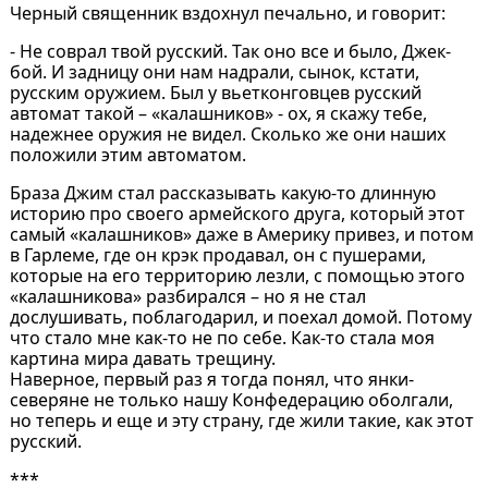
Черный священник вздохнул печально, и говорит:
- Не соврал твой русский. Так оно все и было, Джек-
бой. И задницу они нам надрали, сынок, кстати,
русским оружием. Был у вьетконговцев русский
автомат такой – «калашников» - ох, я скажу тебе,
надежнее оружия не видел. Сколько же они наших
положили этим автоматом.
Браза Джим стал рассказывать какую-то длинную
историю про своего армейского друга, который этот
самый «калашников» даже в Америку привез, и потом
в Гарлеме, где он крэк продавал, он с пушерами,
которые на его территорию лезли, с помощью этого
«калашникова» разбирался – но я не стал
дослушивать, поблагодарил, и поехал домой. Потому
что стало мне как-то не по себе. Как-то стала моя
картина мира давать трещину.
Наверное, первый раз я тогда понял, что янки-
северяне не только нашу Конфедерацию оболгали,
но теперь и еще и эту страну, где жили такие, как этот
русский.
***