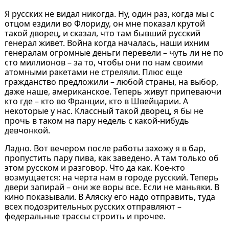
Я русских не видал никогда. Ну, один раз, когда мы с
отцом ездили во Флориду, он мне показал крутой
такой дворец, и сказал, что там бывший русский
генерал живет. Война когда началась, наши ихним
генералам огромные деньги перевели – чуть ли не по
сто миллионов – за то, чтобы они по нам своими
атомными ракетами не стреляли. Плюс еще
гражданство предложили – любой страны, на выбор,
даже наше, американское. Теперь живут припеваючи
кто где – кто во Франции, кто в Швейцарии. А
некоторые у нас. Классный такой дворец, я бы не
прочь в таком на пару недель с какой-нибудь
девчонкой.
Ладно. Вот вечером после работы захожу я в бар,
пропустить пару пива, как заведено. А там только об
этом русском и разговор. Что да как. Кое-кто
возмущается: на черта нам в городе русский. Теперь
двери запирай – они же воры все. Если не маньяки. В
кино показывали. В Аляску его надо отправить, туда
всех подозрительных русских отправляют –
федеральные трассы строить и прочее.