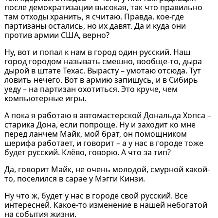
после демократизации высокая, так что правильно
там отходы хранить, я считаю. Правда, кое-где
партизаны остались, но их давят. Да и куда они
против армии США, верно?
Ну, вот и попал к нам в город один русский. Наш
город городом называть смешно, вообще-то, дыра
дырой в штате Техас. Вырасту – умотаю отсюда. Тут
ловить нечего. Вот в армию запишусь, и в Сибирь
уеду – на партизан охотиться. Это круче, чем
компьютерные игры.
А пока я работаю в автомастерской Дональда Хопса –
старика Дона, если попроще. Ну и заходит ко мне
перед ланчем Майк, мой брат, он помощником
шерифа работает, и говорит – а у нас в городе тоже
будет русский. Клёво, говорю. А что за тип?
Да, говорит Майк, не очень молодой, смурной какой-
то, поселился в сарае у Мэгги Кинзи.
Ну что ж, будет у нас в городе свой русский. Всё
интересней. Какое-то изменение в нашей небогатой
на события жизни.