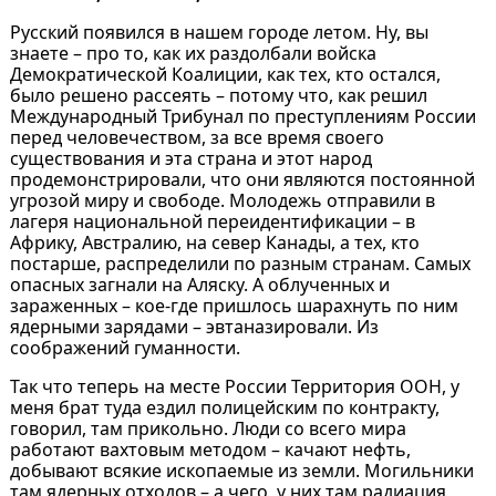
Русский появился в нашем городе летом. Ну, вы
знаете – про то, как их раздолбали войска
Демократической Коалиции, как тех, кто остался,
было решено рассеять – потому что, как решил
Международный Трибунал по преступлениям России
перед человечеством, за все время своего
существования и эта страна и этот народ
продемонстрировали, что они являются постоянной
угрозой миру и свободе. Молодежь отправили в
лагеря национальной переидентификации – в
Африку, Австралию, на север Канады, а тех, кто
постарше, распределили по разным странам. Самых
опасных загнали на Аляску. А облученных и
зараженных – кое-где пришлось шарахнуть по ним
ядерными зарядами – эвтаназировали. Из
соображений гуманности.
Так что теперь на месте России Территория ООН, у
меня брат туда ездил полицейским по контракту,
говорил, там прикольно. Люди со всего мира
работают вахтовым методом – качают нефть,
добывают всякие ископаемые из земли. Могильники
там ядерных отходов – а чего, у них там радиация