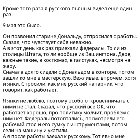
Кроме того раза я русского пьяным видел еще один
раз.
9 мая это было.
Он позвонил старине Дональду, отпросился с работы.
Сказал, что чувствует себя неважно.
А в этот день как раз приехали федералы. То ли из
столицы Штата, то ли вообще из Вашингтона. Двое,
важные такие, в костюмах, в галстуках, несмотря на
жару.
Сначала долго сидели с Дональдом в конторе, потом
зашли ко мне в мастерскую. Вежливые, впрочем, хотя
и янки. Спросили, как мне русский напарник, что
говорит, как работает.
Я янки не люблю, поэтому особо откровенничать с
ними не стал. Сказал, что русский всё ОК, что
работает хорошо, про политику молчит, проблем с
ним нет. Федералы потоптались, посмотрели его
рабочий стол и его сумку с инструментами, потом
сели на машину и укатили.
А я после работы заехал к русскому. Тот явно мне