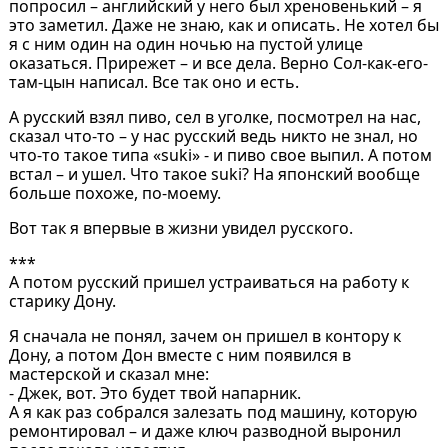
попросил – английский у него был хреновенький – я
это заметил. Даже не знаю, как и описать. Не хотел бы
я с ним один на один ночью на пустой улице
оказаться. Прирежет – и все дела. Верно Сол-как-его-
там-цын написал. Все так оно и есть.
А русский взял пиво, сел в уголке, посмотрел на нас,
сказал что-то – у нас русский ведь никто не знал, но
что-то такое типа «suki» - и пиво свое выпил. А потом
встал – и ушел. Что такое suki? На японский вообще
больше похоже, по-моему.
Вот так я впервые в жизни увидел русского.
***
А потом русский пришел устраиваться на работу к
старику Дону.
Я сначала не понял, зачем он пришел в контору к
Дону, а потом Дон вместе с ним появился в
мастерской и сказал мне:
- Джек, вот. Это будет твой напарник.
А я как раз собрался залезать под машину, которую
ремонтировал – и даже ключ разводной выронил