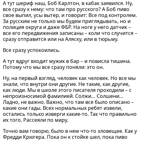
А тут шериф наш, Боб Карлтон, в кабак заявился. Ну,
все сразу к нему: что там про русского? А Боб пиво
свое выпил, усы вытер, и говорит: Все под контролем.
За русским не только мы будем приглядывать, но и
полиция округа и даже ФБР. На ноге у него датчик –
все его передвижения записаны – коли что случится –
сразу отправится или на Аляску, или в тюрьму.
Все сразу успокоились.
А тут вдруг входит мужик в бар – и повисла тишина.
Потому что мы все сразу поняли: это он.
Ну, на первый взгляд, человек как человек. Но все мы
знали, что внутри они другие. Не такие, как другие,
как люди. Мы в школе этого писателя проходили – с
непроизносимой фамилией. Солжи… Солшени…
Ладно, не важно. Важно, что там все было описано –
какие они гады. Всех нормальных ребят извели,
остались только изверги какие-то. Так что правильно
их того. Рассеяли по миру.
Точно вам говорю, было в нем что-то зловещее. Как у
Фредди Крюгера. Пока он к стойке шел, пока пиво