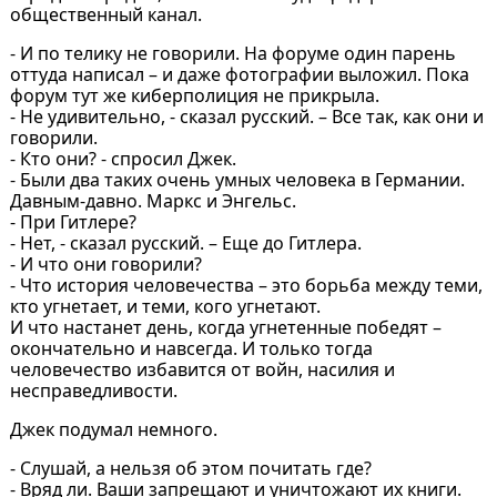
общественный канал.
- И по телику не говорили. На форуме один парень
оттуда написал – и даже фотографии выложил. Пока
форум тут же киберполиция не прикрыла.
- Не удивительно, - сказал русский. – Все так, как они и
говорили.
- Кто они? - спросил Джек.
- Были два таких очень умных человека в Германии.
Давным-давно. Маркс и Энгельс.
- При Гитлере?
- Нет, - сказал русский. – Еще до Гитлера.
- И что они говорили?
- Что история человечества – это борьба между теми,
кто угнетает, и теми, кого угнетают.
И что настанет день, когда угнетенные победят –
окончательно и навсегда. И только тогда
человечество избавится от войн, насилия и
несправедливости.
Джек подумал немного.
- Слушай, а нельзя об этом почитать где?
- Вряд ли. Ваши запрещают и уничтожают их книги.