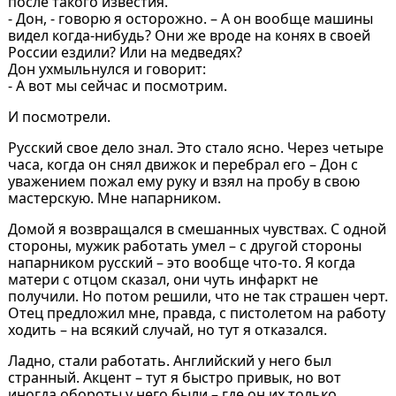
после такого известия.
- Дон, - говорю я осторожно. – А он вообще машины
видел когда-нибудь? Они же вроде на конях в своей
России ездили? Или на медведях?
Дон ухмыльнулся и говорит:
- А вот мы сейчас и посмотрим.
И посмотрели.
Русский свое дело знал. Это стало ясно. Через четыре
часа, когда он снял движок и перебрал его – Дон с
уважением пожал ему руку и взял на пробу в свою
мастерскую. Мне напарником.
Домой я возвращался в смешанных чувствах. С одной
стороны, мужик работать умел – с другой стороны
напарником русский – это вообще что-то. Я когда
матери с отцом сказал, они чуть инфаркт не
получили. Но потом решили, что не так страшен черт.
Отец предложил мне, правда, с пистолетом на работу
ходить – на всякий случай, но тут я отказался.
Ладно, стали работать. Английский у него был
странный. Акцент – тут я быстро привык, но вот
иногда обороты у него были – где он их только