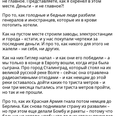
не главное. Представляете, как я охренел в этом
месте. Деньги – и не главное?!
Про то, как голодные и бедные люди разбили
генералов и иностранцев, которые их в крови
потопить хотели.
Как на пустом месте строили заводы, электростанции
и города – кстати, и у нас покупали чертежи за
последние деньги. И про то, как никого для этого не
жалели – ни себя, ни других.
Как на них Гитлер напал – и как они его победили – а
мы только в конце в Европу вошли, когда игра была
сыграна. Про город Сталинград, который стоял на их
великой русской реке Волге – сейчас она отравлена
радиоактивными отходами – и как немцам до этой
реки оставалось дойти каких-то триста метров – и
они три месяца пытались эти триста метров пройти,
но так и не прошли.
Про то, как их Красная Армия гнала потом немцев до
Берлина. Как снова поднимали страну из развалин –
но при этом еще делали Бомбу и ракеты – потому что
больше не хотели, чтобы кто-то в их страну приходил