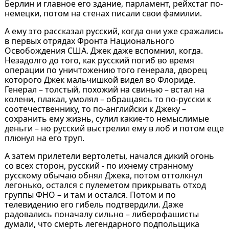
Берлин и главное его здание, парламент, рейхстаг по-
немецки, потом на стенах писали свои фамилии.
А ему это рассказал русский, когда они уже сражались
в первых отрядах Фронта Национального
Освобождения США. Джек даже вспомнил, когда.
Незадолго до того, как русский погиб во время
операции по уничтожению того генерала, дворец
которого Джек мальчишкой видел во Флориде.
Генерал – толстый, похожий на свинью – встал на
колени, плакал, умолял – обращаясь то по-русски к
соотечественнику, то по-английски к Джеку –
сохранить ему жизнь, сулил какие-то немыслимые
деньги – но русский выстрелил ему в лоб и потом еще
плюнул на его труп.
А затем прилетели вертолеты, начался дикий огонь
со всех сторон, русский - по ихнему странному
русскому обычаю обнял Джека, потом оттолкнул
легонько, остался с пулеметом прикрывать отход
группы ФНО – и там и остался. Потом и по
телевидению его гибель подтвердили. Даже
радовались поначалу сильно – либерофашисты
думали, что смерть легендарного подпольщика