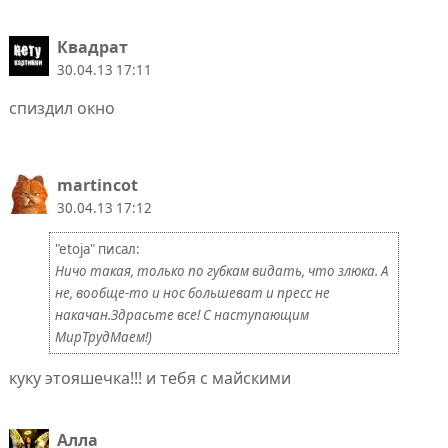
Квадрат
30.04.13 17:11
спиздил окно
martincot
30.04.13 17:12
"etoja" писал:
Ничо такая, только по губкам видать, что злюка. А
не, вообще-то и нос большеват и пресс не
накачан.Здрасьте все! С наступающим
МирТрудМаем!)
куку этояшечка!!! и тебя с майскими
Алла