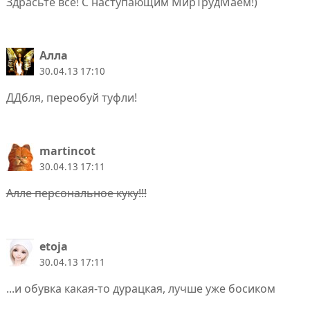
Здрасьте все! С наступающим МирТрудМаем!)
Алла
30.04.13 17:10
ДДбля, переобуй туфли!
martincot
30.04.13 17:11
Алле персональное куку!!!
etoja
30.04.13 17:11
...и обувка какая-то дурацкая, лучше уже босиком