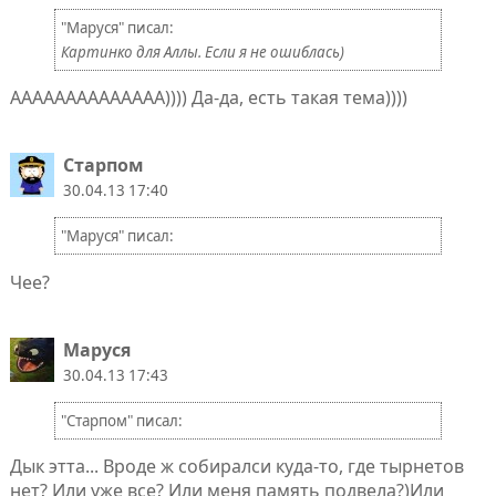
"Маруся" писал:
Картинко для Аллы. Если я не ошиблась)
АААААААААААААА)))) Да-да, есть такая тема))))
Старпом
30.04.13 17:40
"Маруся" писал:
Чее?
Маруся
30.04.13 17:43
"Старпом" писал:
Дык этта... Вроде ж собиралси куда-то, где тырнетов
нет? Или уже все? Или меня память подвела?)Или