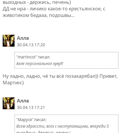
выходных - держись, печень)
ДД не нра - личико какое-то крестьянское, с
животиком бедааа, подошвы...
Алла
30.04.13 17:20
"martincot" писал:
Алле персональное куку!!!
Ну ладно, ладно, чё ты всё позакарябал)) Привет,
Мартин:)
Алла
30.04.13 17:21
"Маруся" писал:
Всем здрассти, всех с наступающими, впереди 5
выходных - держись, печень)