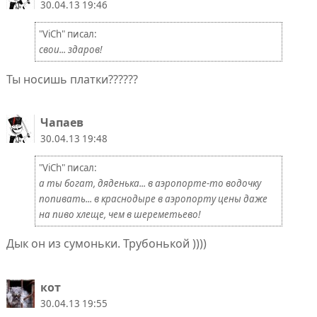
30.04.13 19:46
"ViCh" писал:
свои... здаров!
Ты носишь платки??????
Чапаев
30.04.13 19:48
"ViCh" писал:
а ты богат, дяденька... в аэропорте-то водочку
попивать... в краснодыре в аэропорту цены даже
на пиво хлеще, чем в шереметьево!
Дык он из сумоньки. Трубонькой ))))
кот
30.04.13 19:55