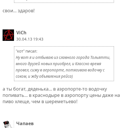
свои... здаров!
ViCh
30.04.13 19:43
"кот" писал:
Ну вот я и отбываю из славного города Тольятти,
много друзей новых приобрел, и Классно время
провел, сижу в аеропорте, потягиваю водочку с
соком, и жду объявления рейса)
а ты богат, дяденька... в аэропорте-то водочку
попивать... в краснодыре в аэропорту цены даже на
пиво хлеще, чем в шереметьево!
Чапаев