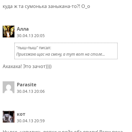
куда ж та сумонька заныкана-то?! О_о
Алла
30.04.13 20:05
"пыш-пыш" писал:
Приезжаю щас на смену, а тут вот на столе...
Ахахаха! Это зачот))))
Parasite
30.04.13 20:06
кот
30.04.13 20:59
Ну все, напились вотки и рейс объявили! Всем пока,