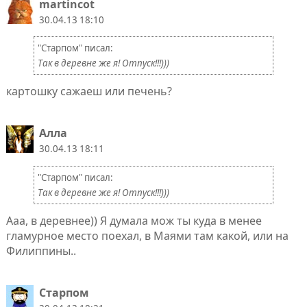
martincot
30.04.13 18:10
"Старпом" писал:
Так в деревне же я! Отпуск!!!)))
картошку сажаеш или печень?
Алла
30.04.13 18:11
"Старпом" писал:
Так в деревне же я! Отпуск!!!)))
Ааа, в деревнее)) Я думала мож ты куда в менее
гламурное место поехал, в Маями там какой, или на
Филиппины..
Старпом