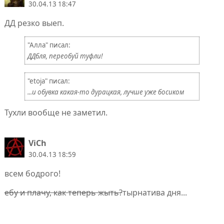
30.04.13 18:47
ДД резко выеп.
"Алла" писал:
ДДбля, переобуй туфли!
"etoja" писал:
...и обувка какая-то дурацкая, лучше уже босиком
Тухли вообще не заметил.
ViCh
30.04.13 18:59
всем бодрого!
ебу и плачу, как теперь жыть?
тырнатива дня...