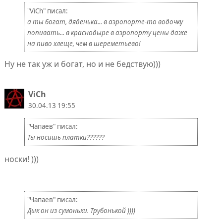
"ViCh" писал:
а ты богат, дяденька... в аэропорте-то водочку
попивать... в краснодыре в аэропорту цены даже
на пиво хлеще, чем в шереметьево!
Ну не так уж и богат, но и не бедствую)))
ViCh
30.04.13 19:55
"Чапаев" писал:
Ты носишь платки??????
носки! )))
"Чапаев" писал:
Дык он из сумоньки. Трубонькой ))))