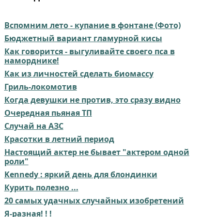
Вспомним лето - купание в фонтане (Фото)
Бюджетный вариант гламурной кисы
Как говорится - выгуливайте своего пса в
наморднике!
Как из личностей сделать биомассу
Гриль-локомотив
Когда девушки не против, это сразу видно
Очередная пьяная ТП
Случай на АЗС
Красотки в летний период
Настоящий актер не бывает "актером одной
роли"
Kennedy : яркий день для блондинки
Курить полезно ...
20 самых удачных случайных изобретений
Я-разная! ! !