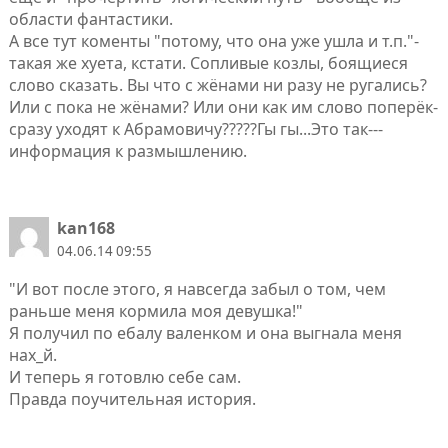
области фантастики.
А все тут коменты "потому, что она уже ушла и т.п."-
такая же хуета, кстати. Сопливые козлы, боящиеся
слово сказать. Вы что с жёнами ни разу не ругались?
Или с пока не жёнами? Или они как им слово поперёк-
сразу уходят к Абрамовичу?????Гы гы...Это так---
информация к размышлению.
kan168
04.06.14 09:55
"И вот после этого, я навсегда забыл о том, чем
раньше меня кормила моя девушка!"
Я получил по ебалу валенком и она выгнала меня
нах_й.
И теперь я готовлю себе сам.
Правда поучительная история.