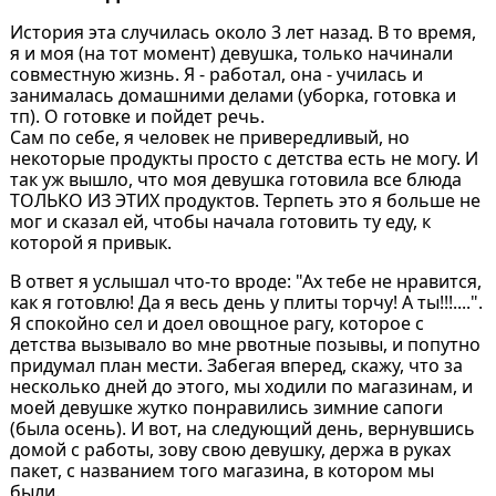
История эта случилась около 3 лет назад. В то время,
я и моя (на тот момент) девушка, только начинали
совместную жизнь. Я - работал, она - училась и
занималась домашними делами (уборка, готовка и
тп). О готовке и пойдет речь.
Сам по себе, я человек не привередливый, но
некоторые продукты просто с детства есть не могу. И
так уж вышло, что моя девушка готовила все блюда
ТОЛЬКО ИЗ ЭТИХ продуктов. Терпеть это я больше не
мог и сказал ей, чтобы начала готовить ту еду, к
которой я привык.
В ответ я услышал что-то вроде: "Ах тебе не нравится,
как я готовлю! Да я весь день у плиты торчу! А ты!!!....".
Я спокойно сел и доел овощное рагу, которое с
детства вызывало во мне рвотные позывы, и попутно
придумал план мести. Забегая вперед, скажу, что за
несколько дней до этого, мы ходили по магазинам, и
моей девушке жутко понравились зимние сапоги
(была осень). И вот, на следующий день, вернувшись
домой с работы, зову свою девушку, держа в руках
пакет, с названием того магазина, в котором мы
были.