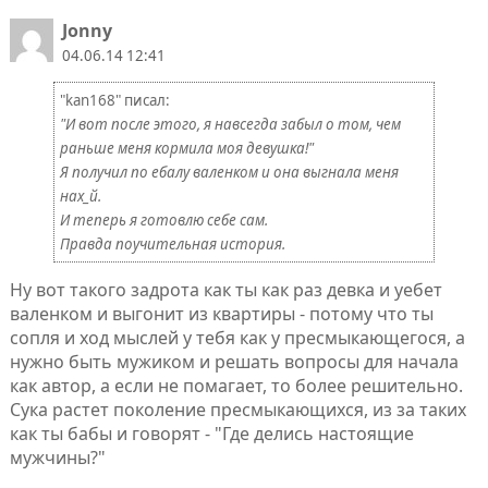
Jonny
04.06.14 12:41
"kan168" писал:
"И вот после этого, я навсегда забыл о том, чем
раньше меня кормила моя девушка!"
Я получил по ебалу валенком и она выгнала меня
нах_й.
И теперь я готовлю себе сам.
Правда поучительная история.
Ну вот такого задрота как ты как раз девка и уебет
валенком и выгонит из квартиры - потому что ты
сопля и ход мыслей у тебя как у пресмыкающегося, а
нужно быть мужиком и решать вопросы для начала
как автор, а если не помагает, то более решительно.
Сука растет поколение пресмыкающихся, из за таких
как ты бабы и говорят - "Где делись настоящие
мужчины?"