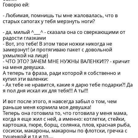
Говорю ей:
- Любимая, помнишь ты мне жаловалась, что в
старых сапогах у тебя мерзнуть ноги?
- да, милый ^___^ - сказала она со сверкающими от
радости глазками
- Вот, это тебе! В этом твои ножки никогда не
замерзнут! (и протягиваю пакет с довольной
ухмылкой на лице)
- ЧТО ЭТО? ЗАЧЕМ МНЕ НУЖНЫ ВАЛЕНКИ!?? - кричит
на меня девушка.
А теперь та фраза, ради которой я собственно и
купил эти валенки:
- Ах тебе не нравится, какие я дарю тебе подарки?! Да
я пол дня искал их для тебя!!! А ты!!!
И вот после этого, я навсегда забыл о том, чем
раньше меня кормила моя девушка!
Теперь она готовила то, что готовила у меня мама,
когда я еще жил с ней, а именно: котлетки, стейки,
картошка, пюре, борщ, солянка, плов, красная рыба,
сосиски, макароны, макароны по флотски, гречка с
тушенкой и тд и тп....