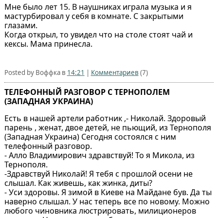
Мне было лет 15. В наушниках играла музыка и я
мастурбировал у себя в комнате. С закрытыми
глазами.
Когда открыл, то увидел что на столе стоят чай и
кексы. Мама принесла.
Posted by Воффка в
14:21
|
Комментариев
(7)
ТЕЛЕФОННЫЙ РАЗГОВОР С ТЕРНОПОЛЕМ
(ЗАПАДНАЯ УКРАИНА)
Есть в нашей артели работник ,- Николай. Здоровый
парень , женат, двое детей, не пьющий, из Тернополя
(Западная Украина) Сегодня состоялся с ним
телефонный разговор.
- Алло Владимирович здравствуй! То я Микола, из
Тернополя.
-Здравствуй Николай! Я тебя с прошлой осени не
слышал. Как живешь, как жинка, диты?
- Уси здоровы. Я зимой в Киеве на Майдане був. Да ты
наверно слышал. У нас теперь все по новому. Можно
любого чиновника люстрировать, милиционеров