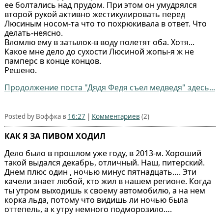
ее болтались над прудом. При этом он умудрялся
второй рукой активно жестикулировать перед
Люсиным носом-та что то похрюкивала в ответ. Что
делать-неясно.
Вломлю ему в затылок-в воду полетят оба. Хотя...
Какое мне дело до сухости Люсиной жопы-я ж не
памперс в конце концов.
Решено.
Продолжение поста "Дядя Федя съел медведя" здесь...
Posted by Воффка в
16:27
|
Комментариев
(2)
КАК Я ЗА ПИВОМ ХОДИЛ
Дело было в прошлом уже году, в 2013-м. Хороший
такой выдался декабрь, отличный. Наш, питерский.
Днем плюс один , ночью минус пятнадцать…. Эти
качели знает любой, кто жил в нашем регионе. Когда
ты утром выходишь к своему автомобилю, а на нем
корка льда, потому что видишь ли ночью была
оттепель, а к утру немного подморозило….