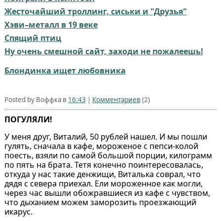
Жесточайший троллинг, сиськи и "Друзья"
Хэви–металл в 19 веке
Спящий птиц
Ну очень смешной сайт, заходи не пожалеешь!
Блондинка ищет любовника
Posted by Воффка в
16:43
|
Комментариев
(2)
ПОГУЛЯЛИ!
У меня друг, Виталий, 50 рублей нашел. И мы пошли
гулять, сначала в кафе, мороженое с пепси-колой
поесть, взяли по самой большой порции, килограмм
по пять на брата. Тетя конечно поинтересовалась,
откуда у нас такие денжищи, Виталька соврал, что
дядя с севера приехал. Ели мороженное как могли,
через час вышли обожравшиеся из кафе с чувством,
что дыханием можем заморозить проезжающий
икарус.