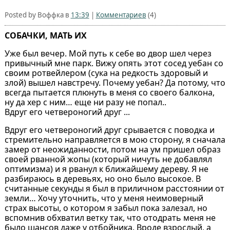
Posted by Воффка в
13:39
|
Комментариев
(4)
СОБАЧКИ, МАТЬ ИХ
Уже был вечер. Мой путь к себе во двор шел через
привычный мне парк. Вижу опять этот сосед уебан со
своим ротвейлером (сука на редкость здоровый и
злой) вышел навстречу. Почему уебан? Да потому, что
всегда пытается плюнуть в меня со своего балкона,
ну да хер с ним… еще ни разу не попал..
Вдруг его четвероногий друг ...
Вдруг его четвероногий друг срывается с поводка и
стремительно направляется в мою сторону, я сначала
замер от неожиданности, потом на ум пришел образ
своей рванной жопы (который ничуть не добавлял
оптимизма) и я рванул к ближайшему дереву. Я не
разбираюсь в деревьях, но оно было высокое. В
считанные секунды я был в приличном расстоянии от
земли… Хочу уточнить, что у меня неимоверный
страх высоты, о котором я забыл пока залезал, но
вспомнив обхватил ветку так, что отодрать меня не
было шансов даже у отбойника. Вроде взрослый, а