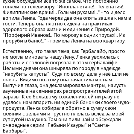
кухне обсуждали всё то же самое, что постоянно
гоняли по телевизору. "Инопланетяне!.. Телепатия!..
Филиппинские врачи!.. Голыми руками!.." - то и дело
вопила Ленка. Года через два она опять зашла к нам в
гости. Теперь она плотно сидела на практиках
здорового образа жизни и единения с Природой.
"Порфирий Иванов!.. По морозу в одних трусах!.. Из
проруби в баню!.." - гремела Ленка на всю квартиру.
Естественно, что такая тема, как Гербалайф, просто
не могла миновать нашу Лену. Ленка уволилась с
работы и с головой погрязла в этом гербалайфе.
Целыми днями она шныряла по городу в надежде
"нарубить капусты". Судя по всему, дела у неё шли не
очень. Видимо поэтому она зачастила и к нам.
Выпучив глаза, она декламировала мантры, наиусть
заученные на семинарах распространителей этой
заразы. К её большому сожалению, ей ни разу не
удалось нам впарить ни единой баночки своего чудо-
продукта. Ленка собирала обратно в сумку свои
склянки с зельями и грустно плелась вслед за моей
супругой на кухню. Там они пили чай и обсуждали
очередные серии "Рабыни Изауры" и "Санта-
Барбары".