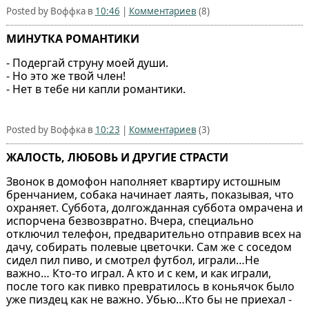
Posted by Воффка в
10:46
|
Комментариев
(8)
МИНУТКА РОМАНТИКИ
- Подергай струну моей души.
- Но это же твой член!
- Нет в тебе ни капли романтики.
Posted by Воффка в
10:23
|
Комментариев
(3)
ЖАЛОСТЬ, ЛЮБОВЬ И ДРУГИЕ СТРАСТИ
Звонок в домофон наполняет квартиру истошным
бренчанием, собака начинает лаять, показывая, что
охраняет. Суббота, долгожданная суббота омрачена и
испорчена безвозвратно. Вчера, специально
отключил телефон, предварительно отправив всех на
дачу, собирать полевые цветочки. Сам же с соседом
сидел пил пиво, и смотрел футбол, играли…Не
важно… Кто-то играл. А кто и с кем, и как играли,
после того как пивко превратилось в коньячок было
уже пиздец как не важно. Убью…Кто бы не приехал -