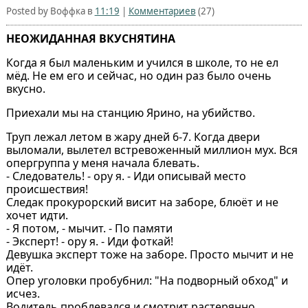
Posted by Воффка в
11:19
|
Комментариев
(27)
НЕОЖИДАННАЯ ВКУСНЯТИНА
Когда я был маленьким и учился в школе, то не ел
мёд. Не ем его и сейчас, но один раз было очень
вкусно.
Приехали мы на станцию Ярино, на убийство.
Труп лежал летом в жару дней 6-7. Когда двери
выломали, вылетел встревоженный миллион мух. Вся
опергруппа у меня начала блевать.
- Следователь! - ору я. - Иди описывай место
происшествия!
Следак прокурорский висит на заборе, блюёт и не
хочет идти.
- Я потом, - мычит. - По памяти
- Эксперт! - ору я. - Иди фоткай!
Девушка эксперт тоже на заборе. Просто мычит и не
идёт.
Опер уголовки пробубнил: "На подворный обход" и
исчез.
Водитель проблевался и смотрит растерянно.