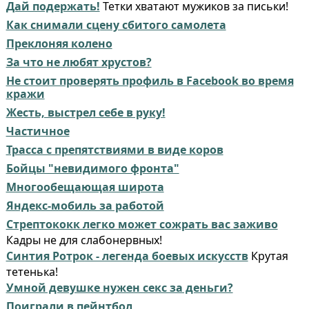
Дай подержать!
Тетки хватают мужиков за письки!
Как снимали сцену сбитого самолета
Преклоняя колено
За что не любят хрустов?
Не стоит проверять профиль в Facebook во время
кражи
Жесть, выстрел себе в руку!
Частичное
Трасса с препятствиями в виде коров
Бойцы "невидимого фронта"
Многообещающая широта
Яндекс-мобиль за работой
Стрептококк легко может сожрать вас заживо
Кадры не для слабонервных!
Синтия Ротрок - легенда боевых искусств
Крутая
тетенька!
Умной девушке нужен секс за деньги?
Поиграли в пейнтбол