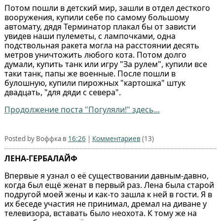
Потом пошли в детский мир, зашли в отдел десткого
вооружения, купили себе по самому большому
автомату, дядя Терминатор плакал бы от зависти
увидев наши пулеметы, с лампочками, одна
подствольная ракета могла на расстоянии десять
метров уничтожить любого кота. Потом долго
думали, купить танк или игру "За рулем", купили все
таки танк, папы же военные. После пошли в
булошную, купили пирожных "картошка" штук
двадцать, "для дяди с севера".
Продолжение поста "Погуляли!" здесь...
Posted by Воффка в
16:26
|
Комментариев
(13)
ЛЕНА-ГЕРБАЛАЙФ
Впервые я узнал о её существовании давным-давно,
когда был ещё женат в первый раз. Лена была старой
подругой моей жены и как-то зашла к ней в гости. Я в
их беседе участия не принимал, дремал на диване у
телевизора, вставать было неохота. К тому же на