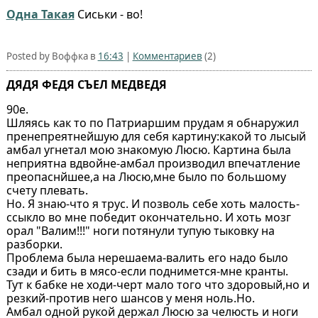
Одна Такая
Сиськи - во!
Posted by Воффка в
16:43
|
Комментариев
(2)
ДЯДЯ ФЕДЯ СЪЕЛ МЕДВЕДЯ
90е.
Шляясь как то по Патриаршим прудам я обнаружил
пренепреятнейшую для себя картину:какой то лысый
амбал угнетал мою знакомую Люсю. Картина была
неприятна вдвойне-амбал производил впечатление
преопаснйшее,а на Люсю,мне было по большому
счету плевать.
Но. Я знаю-что я трус. И позволь себе хоть малость-
ссыкло во мне победит окончательно. И хоть мозг
орал "Валим!!!" ноги потянули тупую тыковку на
разборки.
Проблема была нерешаема-валить его надо было
сзади и бить в мясо-если поднимется-мне кранты.
Тут к бабке не ходи-черт мало того что здоровый,но и
резкий-против него шансов у меня ноль.Но.
Амбал одной рукой держал Люсю за челюсть и ноги