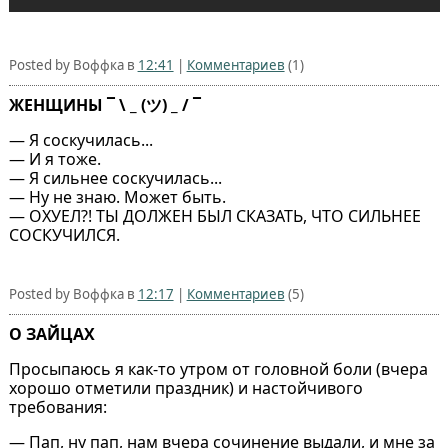
Posted by Воффка в
12:41
|
Комментариев
(1)
ЖЕНЩИНЫ ¯ \ _ (ツ) _ / ¯
— Я соскучилась...
— И я тоже.
— Я сильнее соскучилась...
— Ну не знаю. Может быть.
— ОХУЕЛ?! ТЫ ДОЛЖЕН БЫЛ СКАЗАТЬ, ЧТО СИЛЬНЕЕ
СОСКУЧИЛСЯ.
Posted by Воффка в
12:17
|
Комментариев
(5)
О ЗАЙЦАХ
Просыпаюсь я как-то утром от головной боли (вчера
хорошо отметили праздник) и настойчивого
требования:
— Пап, ну пап, нам вчера сочинение выдали, и мне за