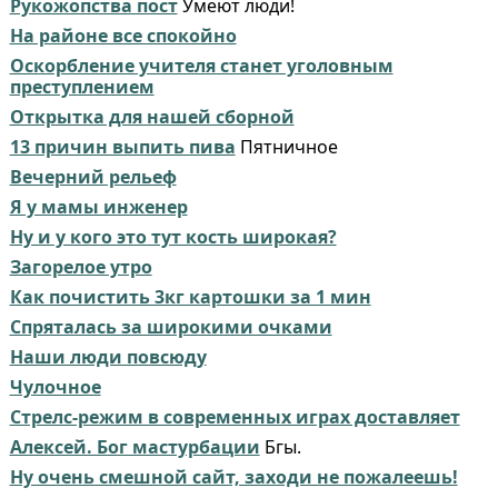
Рукожопства пост
Умеют люди!
На районе все спокойно
Оскорбление учителя станет уголовным
преступлением
Открытка для нашей сборной
13 причин выпить пива
Пятничное
Вечерний рельеф
Я у мамы инженер
Ну и у кого это тут кость широкая?
Загорелое утро
Как почистить 3кг картошки за 1 мин
Спряталась за широкими очками
Наши люди повсюду
Чулочное
Стрелс-режим в современных играх доставляет
Алексей. Бог мастурбации
Бгы.
Ну очень смешной сайт, заходи не пожалеешь!