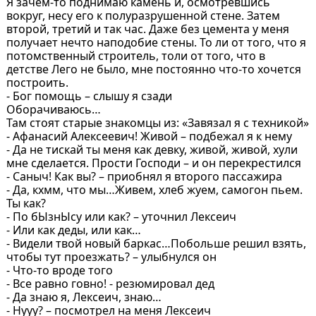
Я зачем-то поднимаю камень и, осмотревшись
вокруг, несу его к полуразрушенной стене. Затем
второй, третий и так час. Даже без цемента у меня
получает нечто наподобие стены. То ли от того, что я
потомственный строитель, толи от того, что в
детстве Лего не было, мне постоянно что-то хочется
построить.
- Бог помощь – слышу я сзади
Оборачиваюсь…
Там стоят старые знакомцы из: «Завязал я с техникой»
- Афанасий Алексеевич! Живой – подбежал я к нему
- Да не тискай ты меня как девку, живой, живой, хули
мне сделается. Прости Господи – и он перекрестился
- Саныч! Как вы? – приобнял я второго пассажира
- Да, кхмм, что мы…Живем, хлеб жуем, самогон пьем.
Ты как?
- По бЫзнЫсу или как? – уточнил Лексеич
- Или как деды, или как…
- Видели твой новый баркас…Побольше решил взять,
чтобы тут проезжать? – улыбнулся он
- Что-то вроде того
- Все равно говно! - резюмировал дед
- Да знаю я, Лексеич, знаю…
- Нууу? – посмотрел на меня Лексеич