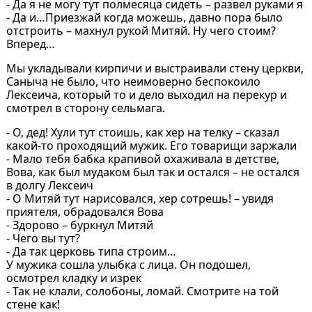
- Да я не могу тут полмесяца сидеть – развел руками я
- Да и…Приезжай когда можешь, давно пора было
отстроить – махнул рукой Митяй. Ну чего стоим?
Вперед…
Мы укладывали кирпичи и выстраивали стену церкви,
Саныча не было, что неимоверно беспокоило
Лексеича, который то и дело выходил на перекур и
смотрел в сторону сельмага.
- О, дед! Хули тут стоишь, как хер на телку – сказал
какой-то проходящий мужик. Его товарищи заржали
- Мало тебя бабка крапивой охаживала в детстве,
Вова, как был мудаком был так и остался – не остался
в долгу Лексеич
- О Митяй тут нарисовался, хер сотрешь! – увидя
приятеля, обрадовался Вова
- Здорово – буркнул Митяй
- Чего вы тут?
- Да так церковь типа строим…
У мужика сошла улыбка с лица. Он подошел,
осмотрел кладку и изрек
- Так не клали, солобоны, ломай. Смотрите на той
стене как!