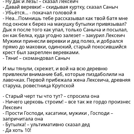
- Ну дак и лезь! – сказал Лексеич
- Давай веревки! – скидывая куртку, сказал Саныч
- Убьётся… - покачал головой я
- Неа…Помнишь тебе рассказывал как твой батя мне
под окном к берез на макушку бутылки привязывал?
Дык я после того как упал, только Саныча и посылал,
он как белка, куда угодно залезет – закурил Лексеич
Мужики принесли веревки и дед полез, и добрался
прямо до маковки, одинокий, старый покосившийся
крест был закреплен веревками.
- Тяни! – скомандовал Саныч
И мы тянули, скрежет, и вой на всю деревню
привлекли внимание баб, которые пиздаболили на
лавочках. Первой прибежала жена Лексеича, древняя
старуха, ровестница Крупской
- Старый черт ты что тут? – спросила она
- Ничего церковь строим! – все так же гордо произнес
Лексеич
- Прости Господи, касатики, мужики , Господи –
запричитала она
- Бутылка! – ультимативно сказал дед
- Да хоть 10!