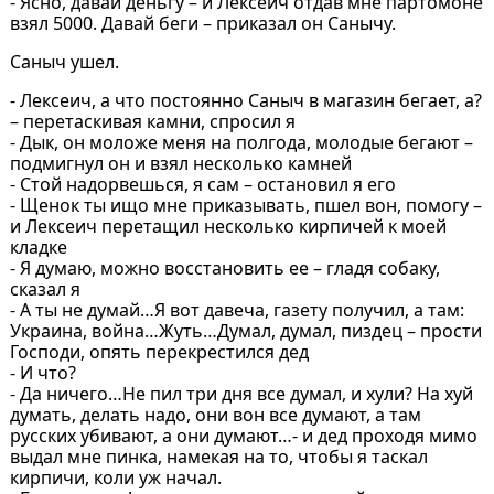
- Ясно, давай деньгу – и Лексеич отдав мне партомоне
взял 5000. Давай беги – приказал он Санычу.
Саныч ушел.
- Лексеич, а что постоянно Саныч в магазин бегает, а?
– перетаскивая камни, спросил я
- Дык, он моложе меня на полгода, молодые бегают –
подмигнул он и взял несколько камней
- Стой надорвешься, я сам – остановил я его
- Щенок ты ищо мне приказывать, пшел вон, помогу –
и Лексеич перетащил несколько кирпичей к моей
кладке
- Я думаю, можно восстановить ее – гладя собаку,
сказал я
- А ты не думай…Я вот давеча, газету получил, а там:
Украина, война…Жуть…Думал, думал, пиздец – прости
Господи, опять перекрестился дед
- И что?
- Да ничего…Не пил три дня все думал, и хули? На хуй
думать, делать надо, они вон все думают, а там
русских убивают, а они думают…- и дед проходя мимо
выдал мне пинка, намекая на то, чтобы я таскал
кирпичи, коли уж начал.