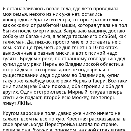
Я останавливаюсь возле села, где лето проводила
моя семья, некого из них уже нет, остались
двоюродные братья и сестра, которые разлетелись
как осколки от разбитой чашки, которая упала на пол
бытия после смерти деда. Закрываю машину, достаю
собаку из багажника, я всегда таскаю его с собой, как
талисман. Да, пизжю, просто мне его оставить не с
кем. Кот еще три, четыре дня тянет на 10 пакетах,
выложенные в разные миски, а вот с псиной надо
гулять. Бредем к реке, по странному совпадению дед
купил дом у реки Нерль во Владимирской области, а
второй дед в это время, даже не подозревая о
существовании деда с домом во Владимире, купил
такую же халабуду возле реки Нерль в Твери. Все-таки
они пиздец как были похожи, оба строили и оба для
других. Один отстроил весь Мирный, откуда теперь
спутники падают, второй всю Москву, где теперь
живут ЛКНы.
Кругом заросшие поля, давно уже никто ничего не
сажает, всем на все по хую. Крестная рассказывала, в
свое время, когда Перестройка шагала по стране,
решила она, будучи агрономом, на свой страх и риск