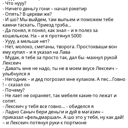
- Что нууу?
- Ничего деньгу гони – начал рэкетир
- Опять? В церкви же?
- И шо? Мы выйдем, там выпьем и поможем тебе
камни таскать. Приезд трэба…
- Да понял, я понял, как знал – и я полез за
кошельком. На – и я протянул 5000
- Уууу, а мельше нет?
- Нет, молоко, сметаны, творога. Простокваши вон
ему купил – и я указал на Лава
- Мудак, я тебе за просто так, дал бы -махнул рукой
Лексеич
- Давать мне не надо, ты не в моем вкусе Лексеич –
улыбнулся я
- Негодник – и дед погрозил мне кулаком. А пес…Говно
! – сказал он
- Почему?
- Не лает не охраняет, так мебеля какие-то лежат и
сопят.
- Лексеич у тебя все говно… - обиделся я
- Ладно Саныч бери деньги и дуй в магазин –
приказал «фельдмаршал». А шо это у тебя, ну как дай!
– и Лексеич потянул руки к портмоне