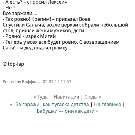
- А есть? – спросил Лексеич
- Нет!
Все заржали….
- Так ровно! Крепим! – приказал Вова
Спустили Саныча, возле церкви собрали небольшой
стол, пришли жены мужиков, дети…
- Ровно! - изрек Митяй
- Теперь у всех все будет ровно. С возвращением
Саня! – и дед поднял рюмку…
© top-lap
Posted by
Воффка
at
02.07.14 11:57
« Туды | Навигация | Сюды »
« "За гаражи" как пугалка детства
|
На главную
|
Бабушки — они как дети »