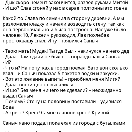
- Дык скоро цемент закончится, развел руками Митяй
- И шо? Слав сгоняй у нас в сарае полтонны это говна
Какой-то Слава по семенил в сторону деревни. А мы
разломали кладку и начали возводить стену, так как
она первоначально и была построена. Нас уже было
человек 10, Лексеич руководил, Лав похлебав
простоквашу спал. И тут появился Саныч.
- Твою мать! Мудак! Ты где был - накинулся на него дед
- Дааа.. Там сдачи не было… - оправдывался Саныч
- И?
- Что и? На попутках в город поехал! Зато вон сколько
взял – и Саныч показал 5 пакетов водки и закуски.
- Вот это желание выпить! – приобнял меня Митяй
- Дааа- восхищенно выпалил я
- И шо? Без меня ничего не сделали? – неожиданно
выдал Саныч
- Почему? Стену на половину поставили – удивился
Вова
- А крест? Крест! Самое главное крест! Кривой
Саныч явно поддал пока ехал из города с бутылками