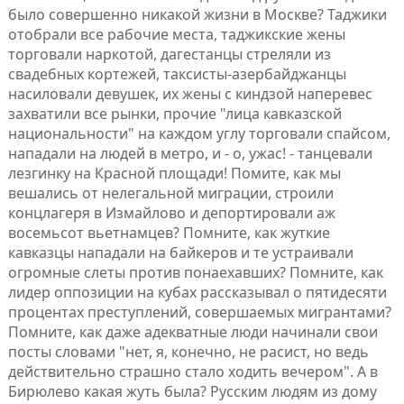
было совершенно никакой жизни в Москве? Таджики
отобрали все рабочие места, таджикские жены
торговали наркотой, дагестанцы стреляли из
свадебных кортежей, таксисты-азербайджанцы
насиловали девушек, их жены с киндзой наперевес
захватили все рынки, прочие "лица кавказской
национальности" на каждом углу торговали спайсом,
нападали на людей в метро, и - о, ужас! - танцевали
лезгинку на Красной площади! Помите, как мы
вешались от нелегальной миграции, строили
концлагеря в Измайлово и депортировали аж
восемьсот вьетнамцев? Помните, как жуткие
кавказцы нападали на байкеров и те устраивали
огромные слеты против понаехавших? Помните, как
лидер оппозиции на кубах рассказывал о пятидесяти
процентах преступлений, совершаемых мигрантами?
Помните, как даже адекватные люди начинали свои
посты словами "нет, я, конечно, не расист, но ведь
действительно страшно стало ходить вечером". А в
Бирюлево какая жуть была? Русским людям из дому