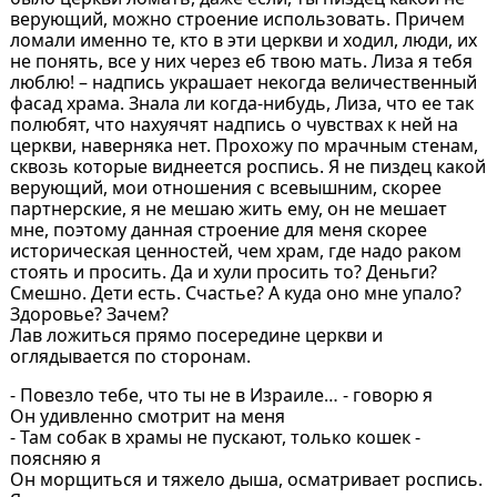
верующий, можно строение использовать. Причем
ломали именно те, кто в эти церкви и ходил, люди, их
не понять, все у них через еб твою мать. Лиза я тебя
люблю! – надпись украшает некогда величественный
фасад храма. Знала ли когда-нибудь, Лиза, что ее так
полюбят, что нахуячят надпись о чувствах к ней на
церкви, наверняка нет. Прохожу по мрачным стенам,
сквозь которые виднеется роспись. Я не пиздец какой
верующий, мои отношения с всевышним, скорее
партнерские, я не мешаю жить ему, он не мешает
мне, поэтому данная строение для меня скорее
историческая ценностей, чем храм, где надо раком
стоять и просить. Да и хули просить то? Деньги?
Смешно. Дети есть. Счастье? А куда оно мне упало?
Здоровье? Зачем?
Лав ложиться прямо посередине церкви и
оглядывается по сторонам.
- Повезло тебе, что ты не в Израиле… - говорю я
Он удивленно смотрит на меня
- Там собак в храмы не пускают, только кошек -
поясняю я
Он морщиться и тяжело дыша, осматривает роспись.