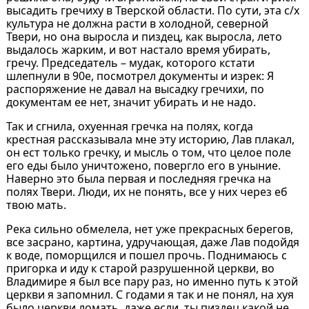
высадить гречиху в Тверской области. По сути, эта с/х
культура не должна расти в холодной, северной
Твери, но она выросла и пиздец, как выросла, лето
выдалось жарким, и вот настало время убирать,
гречу. Председатель – мудак, которого кстати
шлепнули в 90е, посмотрел документы и изрек: Я
распоряжение не давал на высадку гречихи, по
документам ее нет, значит убирать и не надо.
Так и сгнила, охуенная гречка на полях, когда
крестная рассказывала мне эту историю, Лав плакал,
он ест только гречку, и мысль о том, что целое поле
его еды было уничтожено, повергло его в уныние.
Наверно это была первая и последняя гречка на
полях Твери. Люди, их не понять, все у них через еб
твою мать.
Река сильно обмелела, нет уже прекрасных берегов,
все засрано, картина, удручающая, даже Лав подойдя
к воде, поморщился и пошел прочь. Поднимаюсь с
пригорка и иду к старой разрушенной церкви, во
Владимире я был все пару раз, но именно путь к этой
церкви я запомнил. С годами я так и не понял, на хуя
было церкви ломать, даже если, ты пиздец какой не