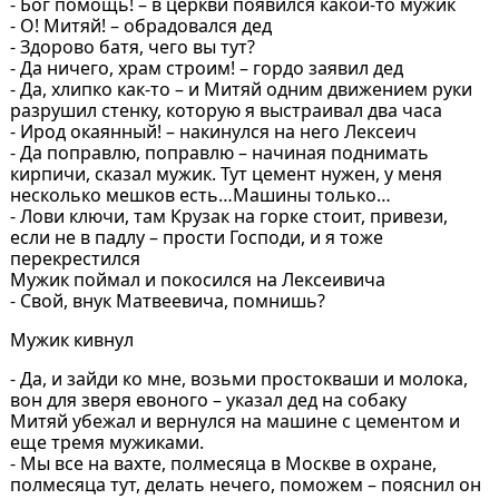
- Бог помощь! – в церкви появился какой-то мужик
- О! Митяй! – обрадовался дед
- Здорово батя, чего вы тут?
- Да ничего, храм строим! – гордо заявил дед
- Да, хлипко как-то – и Митяй одним движением руки
разрушил стенку, которую я выстраивал два часа
- Ирод окаянный! – накинулся на него Лексеич
- Да поправлю, поправлю – начиная поднимать
кирпичи, сказал мужик. Тут цемент нужен, у меня
несколько мешков есть…Машины только…
- Лови ключи, там Крузак на горке стоит, привези,
если не в падлу – прости Господи, и я тоже
перекрестился
Мужик поймал и покосился на Лексеивича
- Свой, внук Матвеевича, помнишь?
Мужик кивнул
- Да, и зайди ко мне, возьми простокваши и молока,
вон для зверя евоного – указал дед на собаку
Митяй убежал и вернулся на машине с цементом и
еще тремя мужиками.
- Мы все на вахте, полмесяца в Москве в охране,
полмесяца тут, делать нечего, поможем – пояснил он