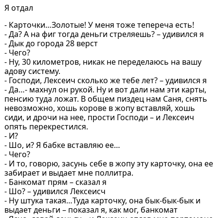
Я отдал
- Карточки…Золотые! У меня тоже тепереча есть!
- Да? А на фиг тогда деньги стреляешь? – удивился я
- Дык до города 28 верст
- Чего?
- Ну, 30 километров, никак не переделаюсь на вашу
адову систему.
- Господи, Лексеич сколько же тебе лет? – удивился я
- Да…- махнул он рукой. Ну и вот дали нам эти карты,
пенсию туда ложат. В общем пиздец нам Саня, снять
невозможно, хошь корове в жопу вставляй, хошь
сиди, и дрочи на нее, прости Господи – и Лексеич
опять перекрестился.
- И?
- Шо, и? Я бабке вставляю ее…
- Чего?
- И то, говорю, засунь себе в жопу эту карточку, она ее
забирает и выдает мне поллитра.
- Банкомат прям – сказал я
- Шо? – удивился Лексеисч
- Ну штука такая…Туда карточку, она бык-бык-бык и
выдает деньги – показал я, как мог, банкомат