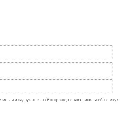
м могли и надругаться - всё-ж проще, но так прикольней: во мху я