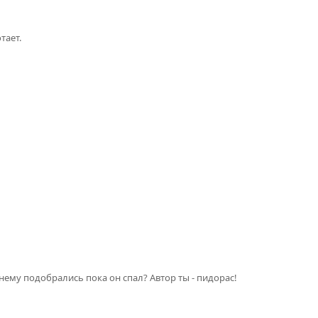
тает.
 нему подобрались пока он спал? Автор ты - пидорас!