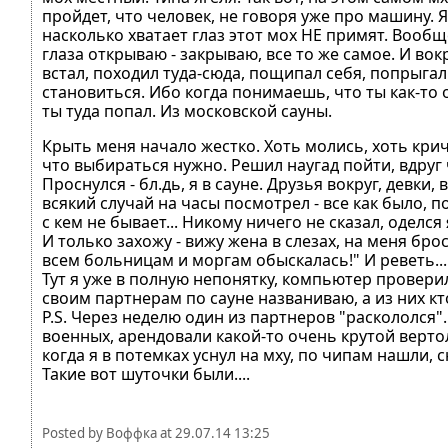
пройдет, что человек, не говоря уже про машину. Я
насколько хватает глаз этот мох НЕ примят. Вообще
глаза открываю - закрываю, все то же самое. И во
встал, походил туда-сюда, пощипал себя, попрыга
становиться. Ибо когда понимаешь, что ты как-то о
ты туда попал. Из московской сауны.
Крыть меня начало жестко. Хоть молись, хоть крич
что выбираться нужно. Решил наугад пойти, вдруг ч
Проснулся - бл.дь, я в сауне. Друзья вокруг, девки
всякий случай на часы посмотрел - все как было, п
с кем не бывает... Никому ничего не сказал, оделся
И только захожу - вижу жена в слезах, на меня брос
всем больницам и моргам обыскалась!" И реветь...
Тут я уже в полную непонятку, компьютер проверил
своим партнерам по сауне названиваю, а из них кто
P.S. Через неделю один из партнеров "раскололся"
военных, арендовали какой-то очень крутой вертол
когда я в потемках уснул на мху, по чипам нашли,
Такие вот шуточки были....
Posted by
Воффка
at
29.07.14 13:25