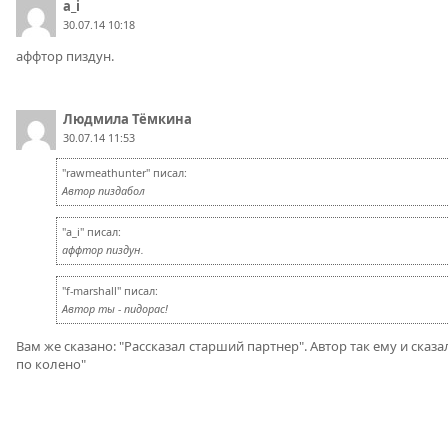
a_i
30.07.14 10:18
аффтор пиздун.
Людмила Тёмкина
30.07.14 11:53
"rawmeathunter" писал:
Автор пиздабол
"a_i" писал:
аффтор пиздун.
"f-marshall" писал:
Автор ты - пидорас!
Вам же сказано: "Рассказал старший партнер". Автор так ему и сказа
по колено"