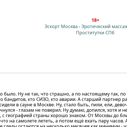
18+
Эскорт Москва
-
Эротический масса
Проститутки СПб
но было. Ну не так, что страшно, а по настоящему так, п
 бандитов, кто СИЗО, кто аварии. А старший партнер ра
дели в сауне в Москве. Ну, стало быть, пили, ели, девоч
чнулся - глазам не поверил. Ну думаю, допился, хотя и н
ый, с географией страны хорошо знаком. От Москвы до б
что на самолете лететь, а потом ещё ехать пару часов. А
мхе следы остаются на несколько месяцев как минимум - 