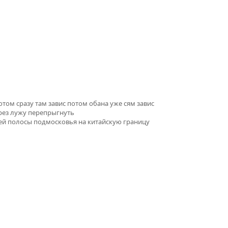
потом сразу там завис потом обана уже сям завис
ерез лужу перепрыгнуть
ней полосы подмосковья на китайскую границу