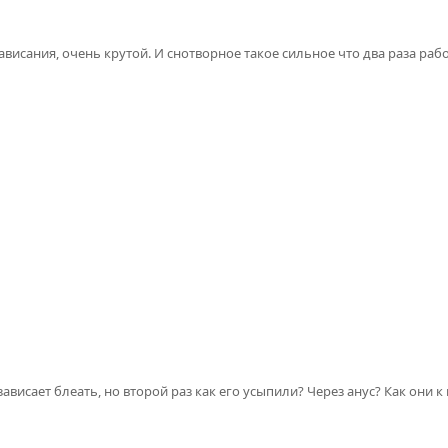
висания, очень крутой. И снотворное такое сильное что два раза рабо
зависает блеать, но второй раз как его усыпили? Через анус? Как они к