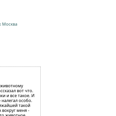
ж Москва
о животному
ссказал вот что.
ки и все такое. И
е налегал особо.
лижайшей такой
 вокруг меня -
что животное