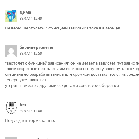
Дима
29.07.14 13:49
Не верю! Вертолеты с функцией зависания тока в америце!
быливертолеты
29.07.14 13:59
"вертолет с функцией зависания" он не летает а зависает: тут завис 
такие секретные верталеты им из москвы в тундру зависнуть что ч
специально разрабатывались для срочной доставки войск из сред
теперь уже таких нет
утеряны вместе с другими секретами советской оборонки
Ass
29.07.14 14:06
Под лсд в шторм сташно.