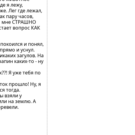
де я лежу,
же. Лег где лежал,
ак пару часов,
ло мне СТРАШНО
встает вопрос КАК
спокоился и понял,
 прямо и уснул.
икаких загулов. На
апин каких-то - ну
??! Я уже тебя по
ток прошло! Ну, я
ся тогда.
ы взяли у
или на землю. А
еревели.