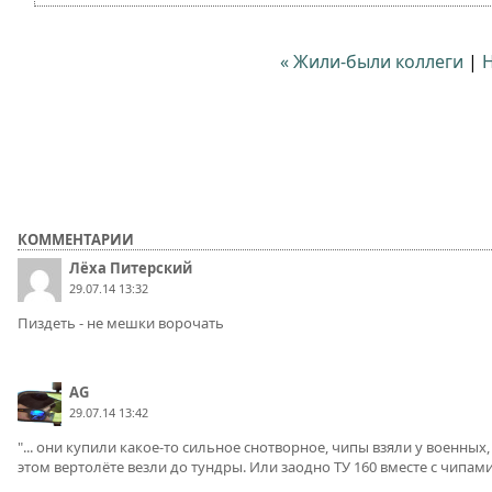
« Жили-были коллеги
|
Н
КОММЕНТАРИИ
Лёха Питерский
29.07.14 13:32
Пиздеть - не мешки ворочать
AG
29.07.14 13:42
"... они купили какое-то сильное снотворное, чипы взяли у военных
этом вертолёте везли до тундры. Или заодно ТУ 160 вместе с чипам