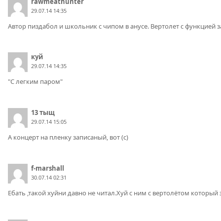
rawmeathunter
29.07.14 14:35
Автор пиздабол и школьник с чипом в анусе. Вертолет с функцией за
куй
29.07.14 14:35
"С легким паром"
13 тыщ
29.07.14 15:05
А концерт на пленку записаный, вот (с)
f-marshall
30.07.14 02:31
Ебать ,такой хуйни давно не читал.Хуй с ним с вертолётом который 