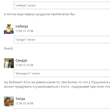
"nafanja" писал:
и потом еще сверху сундуком припечатал бы.
nafanja
17.06.15 15:38
"Сундук" писал:
Хыы))
Сундук
17.06.15 15:38
"Изольда Н." писал:
Ну йобана!!! Есть же рамки какие то, тем более, то что у Пушкина
может придумать и ухахатываться с этого , подумывая при этом что 
Tanya
17.06.15 16:08