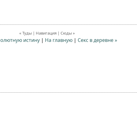
« Туды | Навигация | Сюды »
солютную истину
|
На главную
|
Секс в деревне »