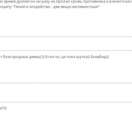
 во время дуэлей он ни разу не пролил кровь противника и в многоч
нципу "Гений и злодейство - две вещи несовместные"
ут благородных девиц?)) Если чо, цэ тожэ шутка)) Бизабид))
и?))