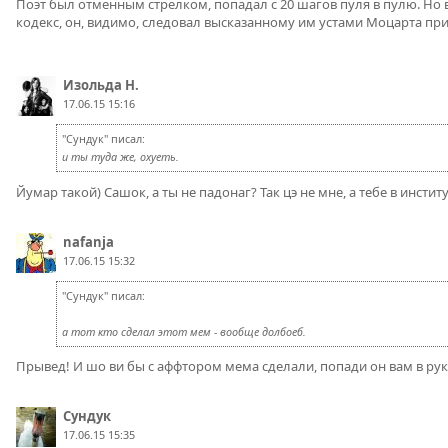
Поэт был отменным стрелком, попадал с 20 шагов пуля в пулю. Но
кодекс, он, видимо, следовал высказанному им устами Моцарта при
Изольда Н.
17.06.15 15:16
"Сундук" писал:
и ты туда же, охуеть.
Йумар такой) Сашок, а ты не падонаг? Так цэ не мне, а тебе в инстит
nafanja
17.06.15 15:32
"Сундук" писал:
а тот кто сделал этот мем - вообще долбоеб.
Прывед! И шо ви бы с аффтором мема сделали, попади он вам в рук
Сундук
17.06.15 15:35