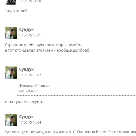
17.06.15 14:50
Так, что-ли?
Сундук
17.06.15 15:01
Странное у тебя чувство юмора, помбол.
а тот кто сделал этот мем - вообще долбоеб.
Сундук
17.06.15 15:02
"Изольда Н." писал:
Так, что-ли?
и ты туда же, охуеть.
Сундук
17.06.15 15:04
Удалось установить, что в жизни А. С. Пушкина было 29 состоявших