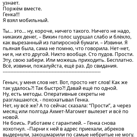
узнает.
Поржём вместе.
Генка!!!
Я взял мобильный.
Ты… это… ну, короче, ничего такого. Ничего не надо,
никаких денег, – Викин голос шуршал слабо и блёкло,
как вырезанный из папиросной бумаги. – Извини. Я
пьяная была, сама не помню, что говорила. Нет-нет,
ни я, ни кто другой. Никто вообще. Сто пудов. Прости.
Эту, свою забери. Или можешь приходить. Бесплатно.
Всё, извини, пожалуйста, ещё раз. До свидания.
----------------------------------------------------------------
Геныч, у меня слов нет. Вот, просто нет слов! Как же
так удалось?! Так быстро?! Давай ещё по одной.
Ну, есть методы. Оперативные секреты не
разглашаются, - похохатывал Генка.
Нет, ну всё же? А то сейчас сказала: “Прости”, а через
месяц или полгода Ахмет-Магомет вылезет и всё по
новой.
Не боись. Работаем с гарантией. – Генка снова
хохотнул. –Парни к ней в адрес приехали, абреков
выдернули, закошмарили по самые небритые не могу.