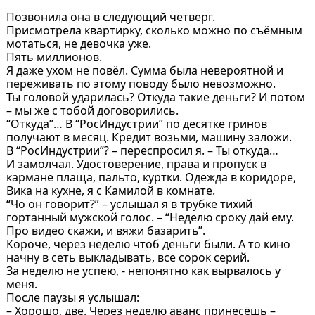
Позвонила она в следующий четверг.
Присмотрела квартирку, сколько можно по съёмным
мотаться, не девочка уже.
Пять миллионов.
Я даже ухом не повёл. Сумма была невероятной и
переживать по этому поводу было невозможно.
Ты головой ударилась? Откуда такие деньги? И потом
– мы же с тобой договорились.
“Откуда”… В “РосИндустрии” по десятке гринов
получают в месяц. Кредит возьми, машину заложи.
В “РосИндустрии”? – переспросил я. – Ты откуда…
И замолчал. Удостоверение, права и пропуск в
кармане плаща, пальто, куртки. Одежда в коридоре,
Вика на кухне, я с Камилой в комнате.
“Чо он говорит?” – услышал я в трубке тихий
гортанный мужской голос. – “Неделю сроку дай ему.
Про видео скажи, и вяжи базарить”.
Короче, через неделю чтоб деньги были. А то кино
начну в сеть выкладывать, все сорок серий.
За неделю не успею, - непонятно как вырвалось у
меня.
После паузы я услышал:
– Хорошо, две. Через неделю аванс принесёшь –