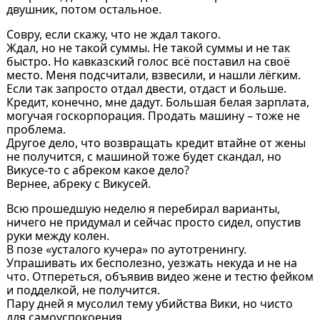
двушник, потом остальное.
Совру, если скажу, что не ждал такого.
Ждал, но не такой суммы. Не такой суммы и не так
быстро. Но кавказский голос всё поставил на своё
место. Меня подсчитали, взвесили, и нашли лёгким.
Если так запросто отдал двести, отдаст и больше.
Кредит, конечно, мне дадут. Большая белая зарплата,
могучая госкорпорация. Продать машину – тоже не
проблема.
Другое дело, что возвращать кредит втайне от жены
не получится, с машиной тоже будет скандал, но
Викусе-то с абреком какое дело?
Вернее, абреку с Викусей.
Всю прошедшую неделю я перебирал варианты,
ничего не придумал и сейчас просто сидел, опустив
руки между колен.
В позе «усталого кучера» по аутотренингу.
Упрашивать их бесполезно, уезжать некуда и не на
что. Отпереться, объявив видео жене и тестю фейком
и подделкой, не получится.
Пару дней я мусолил тему убийства Вики, но чисто
для самоуспокоения.