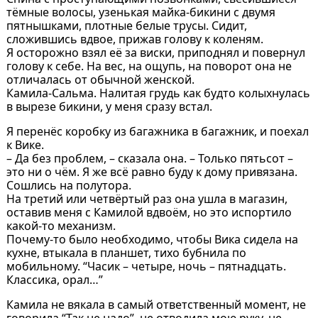
тёмные волосы, узенькая майка-бикини с двумя
пятнышками, плотные белые трусы. Сидит,
сложившись вдвое, прижав голову к коленям.
Я осторожно взял её за виски, приподнял и повернул
голову к себе. На вес, на ощупь, на поворот она не
отличалась от обычной женской.
Камила-Сальма. Налитая грудь как будто колыхнулась
в вырезе бикини, у меня сразу встал.
Я перенёс коробку из багажника в багажник, и поехал
к Вике.
– Да без проблем, – сказала она. – Только пятьсот –
это ни о чём. Я же всё равно буду к дому привязана.
Сошлись на полутора.
На третий или четвёртый раз она ушла в магазин,
оставив меня с Камилой вдвоём, но это испортило
какой-то механизм.
Почему-то было необходимо, чтобы Вика сидела на
кухне, втыкала в планшет, тихо бубнила по
мобильному. “Часик – четыре, ночь – пятнадцать.
Классика, орал…”
Камила не вякала в самый ответственный момент, не
говорила “Так не надо”, не отводила мою руку, не