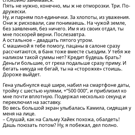
Пять не нужно, конечно, мы ж не отморозки. Три. По-
дружески.
Ну, и парням пол-единички. За хлопоты, из уважения.
Они ж рисковали, сам понимаешь. На чужой земле,
без заявления, без ничего. Им я из своих отдал, ты
мне поскорей верни. Послезавтра.
А остальное – двадцать пятого утром.
С машиной я тебе помогу, пацаны в салоне сразу
рассчитаются, в банк тоже вместе съездим. У тебя же
наликом такой суммы нет? Кредит будешь брать?
Деньги большие, от греха подальше сразу приму. И
бегать никуда не бегай, ты на «сторожке» стоишь.
Дороже выйдет.
Гена улыбнулся ещё шире, набил на смартфоне даты,
тройку с шестью нулями, +“500 000”, и приблизил ко
мне почти вплотную. Подержал несколько секунд и
переключил на заставку.
Во весь большой экран улыбалась Камила, сидящая у
меня на лице.
– Слушай, как на Сальму Хайек похожа, обалдеть!
Дашь поюзать потом? Ну, я побежал, дел полно.