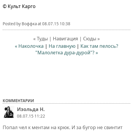
© Культ Карго
Posted by
Воффка
at
08.07.15 10:38
« Туды | Навигация | Сюды »
« Наколочка
|
На главную
|
Как там пелось?
"Малолетка дура-дурой"? »
КОММЕНТАРИИ
Изольда Н.
08.07.15 11:22
Попал чел к ментам на крюк. И за бугор не свинтит