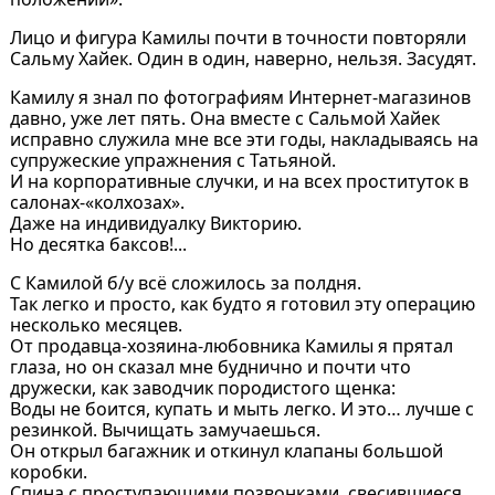
Лицо и фигура Камилы почти в точности повторяли
Сальму Хайек. Один в один, наверно, нельзя. Засудят.
Камилу я знал по фотографиям Интернет-магазинов
давно, уже лет пять. Она вместе с Сальмой Хайек
исправно служила мне все эти годы, накладываясь на
супружеские упражнения с Татьяной.
И на корпоративные случки, и на всех проституток в
салонах-«колхозах».
Даже на индивидуалку Викторию.
Но десятка баксов!...
С Камилой б/у всё сложилось за полдня.
Так легко и просто, как будто я готовил эту операцию
несколько месяцев.
От продавца-хозяина-любовника Камилы я прятал
глаза, но он сказал мне буднично и почти что
дружески, как заводчик породистого щенка:
Воды не боится, купать и мыть легко. И это… лучше с
резинкой. Вычищать замучаешься.
Он открыл багажник и откинул клапаны большой
коробки.
Спина с проступающими позвонками, свесившиеся