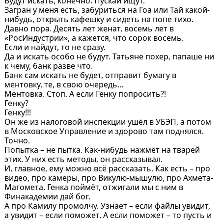
Будут искать, конечно. Пускай ищут.
Загран у меня есть, забуриться на Гоа или Тай какой-
нибудь, открыть кафешку и сидеть на попе тихо.
Давно пора. Десять лет женат, восемь лет в
«РосИндустрии», а кажется, что сорок восемь.
Если и найдут, то не сразу.
Да и искать особо не будут. Татьяне похер, папаше ни
к чему, банк разве что.
Банк сам искать не будет, отправит бумагу в
ментовку, те, в свою очередь…
Ментовка. Стоп. А если Генку попросить?!
Генку?
Генку!!!
Он же из налоговой инспекции ушёл в УБЭП, а потом
в Московское Управление и здорово там поднялся.
Точно.
Попытка – не пытка. Как-нибудь нажмёт на тварей
этих. У них есть методы, он рассказывал.
И, главное, ему можно всё рассказать. Как есть – про
видео, про камеры, про Викулю-мышулю, про Ахмета-
Магомета. Генка поймёт, отжигали мы с ним в
Финакадемии дай бог.
А про Камилу промолчу. Узнает – если файлы увидит,
а увидит – если поможет. А если поможет – то пусть и