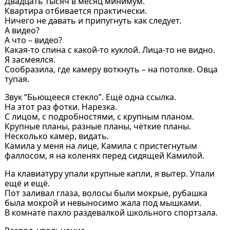
Двадцать тысяч в месяц минимум.
Квартира отбивается практически.
Ничего не давать и припугнуть как следует.
А видео?
А что – видео?
Какая-то спина с какой-то куклой. Лица-то не видно.
Я засмеялся.
Сообразила, где камеру воткнуть – на потолке. Овца
тупая.
Звук “Бьющееся стекло”. Ещё одна ссылка.
На этот раз фотки. Нарезка.
С лицом, с подробностями, с крупным планом.
Крупные планы, разные планы, чёткие планы.
Несколько камер, видать.
Камила у меня на лице, Камила с пристегнутым
фаллосом, я на коленях перед сидящей Камилой.
На клавиатуру упали крупные капли, я вытер. Упали
ещё и ещё.
Пот заливал глаза, волосы были мокрые, рубашка
была мокрой и невыносимо жала под мышками.
В комнате пахло раздевалкой школьного спортзала.