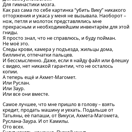
Для гимнастики мозга.
Как раз сама по себе картинка “убить Вику” никакого
отторжения и ужаса у меня не вызывала. Наоборот –
нож, петля и молоток представлялись мне
прекрасным и необходимейшим инвентарём для этой
гниды.
Я просто знал, что не справлюсь, и буду пойман.
Не моё это.
Следы крови, камера у подъезда, жильцы дома,
биллинги, отпечатки пальцев.
И бессмысленно. Даже, если я найду файл или флешку
с видео, нет никакой гарантии, что не осталось
копии.
А теперь ещё и Ахмет-Магомет.
Или Руслан.
Или Заур.
Или все они вместе.
Самое лучшее, что мне пришло в голову – взять
кредит, продать машину и уехать. Подальше от
Татьяны, её папаши, от Викуси, Ахмета-Магомета,
Руслана-Заура. И от Камилы.
Ото всех.