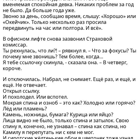
вменяемая спокойная девка. Никаких проблем за год
не было. Да больше года уже.
Звоню за день, сообщаю время, слышу: «Хорошо» или
«Окейчик». Только несколько раз просила
передвинуть на час или полтора. И всё».
В офисном лифте снова зазвонил Страховой
комиссар.
Ты рехнулась, что ли?! – рявкнул я. – Что за фокусы? Ты
почему мне звонишь? Тем более, когда…
Я тебе ссылочку скинула, - сказала она. – В четверг,
короче.
И отключилась. Набрал, не снимает. Ещё раз, и ещё, и
ещё. Не отвечает.
Открыл ссылку.
И похолодел. Или вспотел.
Мокрая спина и озноб – это как? Холодно или горячо?
Лёд или пламень?
Камень, ножницы, бумага? Курица или яйцо?
Лица видно не было, только спина и затылок. Свою
спину я, конечно, не узнавал – спина как спина, но
Камилу я перепутать ни с кем не мог.
И сиротские жёлтенькие обои в цветочек тоже узнал.