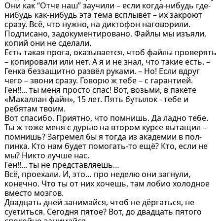
Они как “Отче наш” заучили – если когда-нибудь где-
нибудь как-нибудь эта тема всплывёт – их закроют
сразу. Всё, что нужно, на диктофон наговорили.
Подписано, задокументировано. Файлы мы изъяли,
копий они не сделали.
Есть такая прога, оказывается, чтоб файлы проверять
– копировали или нет. А я и не знал, что такие есть. –
Генка беззащитно развёл руками. – Но! Если вдруг
чего – звони сразу. Говорю ж тебе – с гарантией.
Ген!!... ты меня просто спас! Вот, возьми, в пакете
«Макаллан файн», 15 лет. Пять бутылок - тебе и
ребятам твоим.
Вот спасибо. Приятно, что помнишь. Да ладно тебе.
Ты ж тоже меня с дурью на втором курсе вытащил –
помнишь? Загремел бы я тогда из академии в пол-
пинка. Кто нам будет помогать-то ещё? Кто, если не
мы? Никто лучше нас.
Ген!!... ты не представляешь…
Всё, проехали. И, это… про неделю они загнули,
конечно. Что ты от них хочешь, там лобио холодное
вместо мозгов.
Двадцать дней занимайся, чтоб не дёргаться, не
суетиться. Сегодня пятое? Вот, до двадцать пятого
спокойно занимайся.