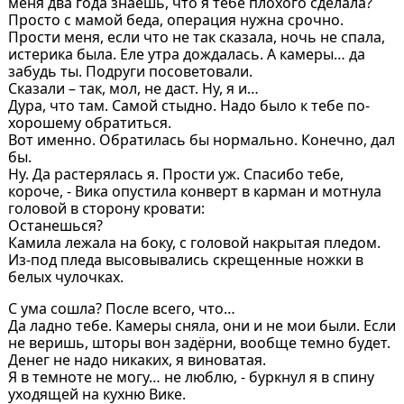
меня два года знаешь, что я тебе плохого сделала?
Просто с мамой беда, операция нужна срочно.
Прости меня, если что не так сказала, ночь не спала,
истерика была. Еле утра дождалась. А камеры… да
забудь ты. Подруги посоветовали.
Сказали – так, мол, не даст. Ну, я и…
Дура, что там. Самой стыдно. Надо было к тебе по-
хорошему обратиться.
Вот именно. Обратилась бы нормально. Конечно, дал
бы.
Ну. Да растерялась я. Прости уж. Спасибо тебе,
короче, - Вика опустила конверт в карман и мотнула
головой в сторону кровати:
Останешься?
Камила лежала на боку, с головой накрытая пледом.
Из-под пледа высовывались скрещенные ножки в
белых чулочках.
С ума сошла? После всего, что…
Да ладно тебе. Камеры сняла, они и не мои были. Если
не веришь, шторы вон задёрни, вообще темно будет.
Денег не надо никаких, я виноватая.
Я в темноте не могу… не люблю, - буркнул я в спину
уходящей на кухню Вике.