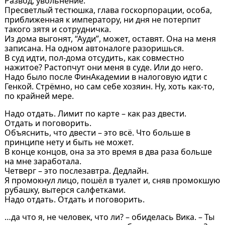
Развод, увольнение.
Пресветлый тестюшка, глава госкорпорации, особа,
приближенная к императору, ни дня не потерпит
такого зятя и сотрудничка.
Из дома выгонят, “Ауди”, может, оставят. Она на меня
записана. На одном автоналоге разоришься.
В суд идти, пол-дома отсудить, как совместно
нажитое? Растопчут они меня в суде. Или до него.
Надо было после ФинАкадемии в налоговую идти с
Генкой. Стрёмно, но сам себе хозяин. Ну, хоть как-то,
по крайней мере.
Надо отдать. Лимит по карте – как раз двести.
Отдать и поговорить.
Объяснить, что двести – это всё. Что больше в
принципе нету и быть не может.
В конце концов, она за это время в два раза больше
на мне заработала.
Четверг – это послезавтра. Дедлайн.
Я промокнул лицо, пошёл в туалет и, сняв промокшую
рубашку, вытерся салфетками.
Надо отдать. Отдать и поговорить.
…да что я, не человек, что ли? – обиделась Вика. – Ты