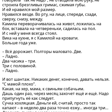
строила брезгливых гримас, сжимая губы.
И ей нравился мой размер.
Нравился везде. Во рту, на лице, спереди, сзади,
сверху, снизу, между.
Камила переворачивалась на живот, ложилась на
бок, вставала на четвереньки, садилась на пол.
И с ней у меня всегда стоял.
Вика на кухне, я с Камилой на кровати.
Больше года уже.
– Всё дорожает. Полторы маловато. Две.
– Ладно.
Два часика – три.
Три с половиной.
– Ладно.
И вот шантаж. Никаких денег, конечно, давать нельзя.
“С мамой плохо”.
Какая, на хер, мама, к свиньям собачьим.
Дашь один раз, через месяц захочет ещё и ещё. Надо
припугнуть её как следует.
Сучка хохляцкая. Деньги ей, считай, просто так
капают – в неделю два раза точно езжу… иногда три…