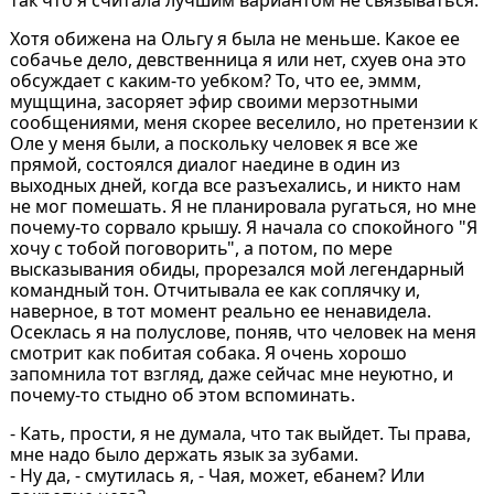
Хотя обижена на Ольгу я была не меньше. Какое ее
собачье дело, девственница я или нет, схуев она это
обсуждает с каким-то уебком? То, что ее, эммм,
мущщина, засоряет эфир своими мерзотными
сообщениями, меня скорее веселило, но претензии к
Оле у меня были, а поскольку человек я все же
прямой, состоялся диалог наедине в один из
выходных дней, когда все разъехались, и никто нам
не мог помешать. Я не планировала ругаться, но мне
почему-то сорвало крышу. Я начала со спокойного "Я
хочу с тобой поговорить", а потом, по мере
высказывания обиды, прорезался мой легендарный
командный тон. Отчитывала ее как соплячку и,
наверное, в тот момент реально ее ненавидела.
Осеклась я на полуслове, поняв, что человек на меня
смотрит как побитая собака. Я очень хорошо
запомнила тот взгляд, даже сейчас мне неуютно, и
почему-то стыдно об этом вспоминать.
- Кать, прости, я не думала, что так выйдет. Ты права,
мне надо было держать язык за зубами.
- Ну да, - смутилась я, - Чая, может, ебанем? Или