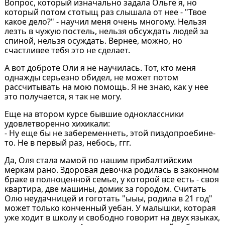
Вопрос, который изначально задала Ольге я, но
который потом стотыщ раз слышала от нее - "Твое
какое дело?" - научил меня очень многому. Нельзя
лезть в чужую постель, нельзя обсуждать людей за
спиной, нельзя осуждать. Вернее, можно, но
счастливее тебя это не сделает.
А вот доброте Оли я не научилась. Тот, кто меня
однажды серьезно обидел, не может потом
рассчитывать на мою помощь. Я не знаю, как у нее
это получается, я так не могу.
Еще на втором курсе бывшие одноклассники
удовлетворенно хихикали:
- Ну еще бы не забеременнеть, этой пиздопроебине-
то. Не в первый раз, небось, ггг.
Да, Оля стала мамой по нашим прибалтийским
меркам рано. Здоровая девочка родилась в законном
браке в полноценной семье, у которой все есть - своя
квартира, две машины, домик за городом. Считать
Олю неудачницей и гоготать "ыыы, родила в 21 год"
может только конченный уебан. У малышки, которая
уже ходит в школу и свободно говорит на двух языках,