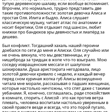
тупую деревенскую шалаву, если вообще вспоминает.
Впрочем, это нормально, трудно представить две
такие противоположности: золотая девочка Алиса и
простая Оля. Илита и быдло. Алиса слушает
классическую музыку, читает атлас по анатомии и
носит беретики, Оля отдыхает под шансон, любит
книжки про бандюков эры девяностых и лиапёрд за
дешево.
Был конфликт. Тогдашний хахаль нашей героини
доебался по сети до меня и Алиски. Оля случайно или
не очень вякнула, что мы девственницы, и у
нищеброда за тридцак в жопе что-то взыграло. Мою
соседку извращенские мессаги от шалупони
шокировали. Душа аристократа негодовала, лицо
золотой девочки кривило с неделю, и каждый вечер
перед сном куриная жопка губ Алисы возмущенно
читала мне морали, рассказывая о падших женщинах,
которые настолько ничтожны, что спят даже с такими
уебанами. Я, конечно, соглашалась, ради спокойствия
в комнате, спорить с Алисой - это как против ветра
плевать, человека воспитали настолько уверенным в
своей правоте везде и всегда, что это порой пугало,
так что я считала лучшим вариантом не связываться.