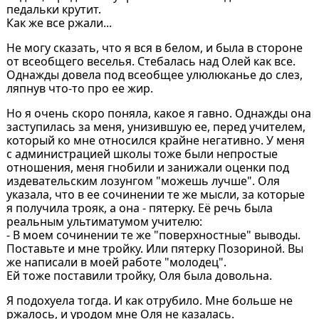
педальки крутит.
Как же все ржали...
Не могу сказать, что я вся в белом, и была в стороне
от всеобщего веселья. Стебалась над Олей как все.
Однажды довела под всеобщее улюлюканье до слез,
ляпнув что-то про ее жир.
Но я очень скоро поняла, какое я гавно. Однажды она
заступилась за меня, унизившую ее, перед учителем,
который ко мне относился крайне негативно. У меня
с администрацией школы тоже были непростые
отношения, меня гнобили и занижали оценки под
издевательским лозунгом "можешь лучше". Оля
указала, что в ее сочинении те же мысли, за которые
я получила трояк, а она - пятерку. Её речь была
реальным ультиматумом учителю:
- В моем сочинении те же "поверхностные" выводы.
Поставьте и мне тройку. Или пятерку Позориной. Вы
же написали в моей работе "молодец".
Ей тоже поставили тройку, Оля была довольна.
Я подохуела тогда. И как отрубило. Мне больше не
ржалось, и уродом мне Оля не казалась.