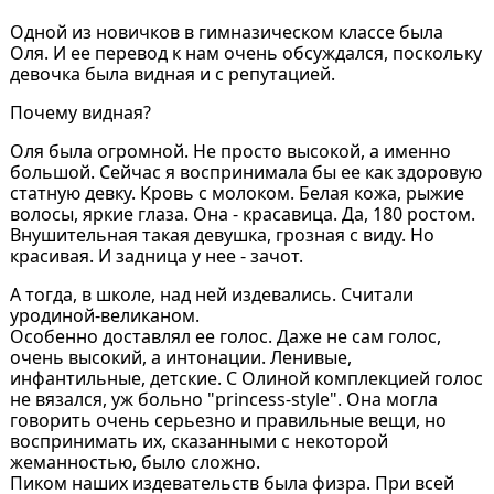
Одной из новичков в гимназическом классе была
Оля. И ее перевод к нам очень обсуждался, поскольку
девочка была видная и с репутацией.
Почему видная?
Оля была огромной. Не просто высокой, а именно
большой. Сейчас я воспринимала бы ее как здоровую
статную девку. Кровь с молоком. Белая кожа, рыжие
волосы, яркие глаза. Она - красавица. Да, 180 ростом.
Внушительная такая девушка, грозная с виду. Но
красивая. И задница у нее - зачот.
А тогда, в школе, над ней издевались. Считали
уродиной-великаном.
Особенно доставлял ее голос. Даже не сам голос,
очень высокий, а интонации. Ленивые,
инфантильные, детские. С Олиной комплекцией голос
не вязался, уж больно "princess-style". Она могла
говорить очень серьезно и правильные вещи, но
воспринимать их, сказанными с некоторой
жеманностью, было сложно.
Пиком наших издевательств была физра. При всей