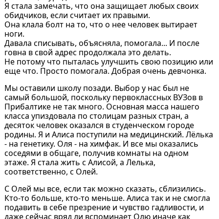
Я стала замечать, что она защищает любых своих
обидчиков, если считает их правыми.
Она клала болт на то, что о нее человек вытирает
ноги.
Давала списывать, объясняла, помогала... И после
говна в свой адрес продолжала это делать.
Не потому что пыталась улучшить свою позицию или
еще что. Просто помогала. Добрая очень девчонка.
Мы оставили школу позади. Выбор у нас был не
самый большой, поскольку первоклассных ВУЗов в
Прибалтике не так много. Основная масса нашего
класса упиздовала по столицам разных стран, а
десяток человек оказался в студенческом городе
родины. Я и Алиса поступили на медицинский. Лёлька
- на генетику. Оля - на химфак. И все мы оказались
соседями в общаге, получив комнаты на одном
этаже. Я стала жить с Алисой, а Лелька,
соответственно, с Олей.
С Олей мы все, если так можно сказать, сблизились.
Кто-то больше, кто-то меньше. Алиса так и не смогла
подавить в себе презрение и чувство гадливости, и
даже сейчас вряд ли вспоминает Олю иначе как