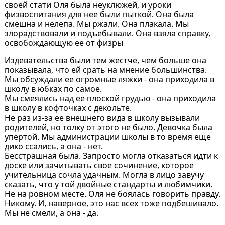
своей стати Оля была неуклюжей, и уроки
физвоспитания для нее были пыткой. Она была
смешна и нелепа. Мы ржали. Она плакала. Мы
злорадствовали и подъебывали. Она взяла справку,
освобождающую ее от физры
Издевательства были тем жестче, чем больше она
показывала, что ей срать на мнение большинства.
Мы обсуждали ее огромные ляжки - она приходила в
школу в юбках по самое.
Мы смеялись над ее плоской грудью - она приходила
в школу в кофточках с декольте.
Не раз из-за ее внешнего вида в школу вызывали
родителей, но толку от этого не было. Девочка была
упертой. Мы администрации школы в то время еще
дико ссались, а она - нет.
Бесстрашная была. Запросто могла отказаться идти к
доске или зачитывать свое сочинение, которое
учительница сочла удачным. Могла в лицо завучу
сказать, что у той двойные стандарты и любимчики.
Не на ровном месте. Оля не боялась говорить правду.
Никому. И, наверное, это нас всех тоже подбешивало.
Мы не смели, а она - да.