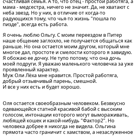
счастливая семья. А то, что отец - простой работяга, а
мама - медсестра, ничего не значит. Да, не хватают с
неба звезд. Но у них, в отличие от когда-то
радующихся тому, что чья-то жизнь "пошла по
пизде", всегда есть работа.
Я очень люблю Ольгу. С моим переездом в Питер
наше общение заглохло, не получается общаться как
раньше. Но она остается моим другом, который мне
многое дал, простоте и смелости которого я завидую.
Я обожаю ее дочку. Не тупо потому, что она дочь
моей подруги. Я уважаю маленького человечка за уже
проявленный характер.
Муж Оли Лёха мне нравится. Простой работяга,
добрый отзывчивый парень, смешной.
И все у них есть и будет хорошо.
Оля остается своеобразным человеком. Безвкусно
одевающейся статной красивой бабой с высоким
голосом, интонации которого могут вымораживать,
любящей кошек и какой-нибудь "Фактор2". Но
человека добрее я никогда не видела. Ольгина
прямота часто граничит с хамством, а незаслуженное