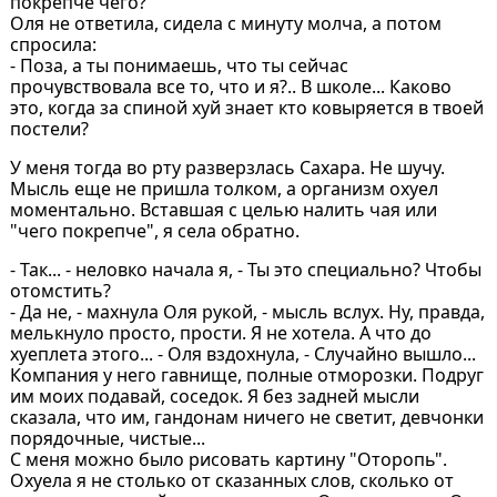
покрепче чего?
Оля не ответила, сидела с минуту молча, а потом
спросила:
- Поза, а ты понимаешь, что ты сейчас
прочувствовала все то, что и я?.. В школе... Каково
это, когда за спиной хуй знает кто ковыряется в твоей
постели?
У меня тогда во рту разверзлась Сахара. Не шучу.
Мысль еще не пришла толком, а организм охуел
моментально. Вставшая с целью налить чая или
"чего покрепче", я села обратно.
- Так... - неловко начала я, - Ты это специально? Чтобы
отомстить?
- Да не, - махнула Оля рукой, - мысль вслух. Ну, правда,
мелькнуло просто, прости. Я не хотела. А что до
хуеплета этого... - Оля вздохнула, - Случайно вышло...
Компания у него гавнище, полные отморозки. Подруг
им моих подавай, соседок. Я без задней мысли
сказала, что им, гандонам ничего не светит, девчонки
порядочные, чистые...
С меня можно было рисовать картину "Оторопь".
Охуела я не столько от сказанных слов, сколько от