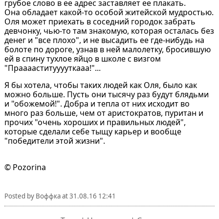
грубое слово в ее адрес заставляет ее плакать.
Она обладает какой-то особой житейской мудростью.
Оля может приехать в соседний городок забрать
девчонку, чью-то там знакомую, которая осталась без
денег и "все плохо", и не высадить ее где-нибудь на
болоте по дороге, узнав в ней малолетку, бросившую
ей в спину тухлое яйцо в школе с визгом
"Прааааститууууткааа!"...
Я бы хотела, чтобы таких людей как Оля, было как
можно больше. Пусть они тысячу раз будут блядьми
и "обожемой!". Добра и тепла от них исходит во
много раз больше, чем от аристократов, пуритан и
прочих "очень хороших и правильных людей",
которые сделали себе тыщу карьер и вообще
"победители этой жизни".
© Pozorina
Posted by
Воффка
at
31.08.16 12:41