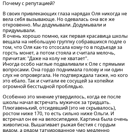
Почему с репутацией?
В своих привлекающих глаза нарядах Оля никогда не
вела себя вызывающе. Но одевалась она все же
откровенно. Мы додумывали. Додумывали и
придумывали.
Я очень хорошо помню, как первая красавица школы
вещала на небольшую группку собравшихся подле о
том, что Оля как-то отсосала кому-то в подъезде за
горсть монет, а потом стояла и считала мелочь,
причитая: "Даже на колу не хватает".
Иногда особо наглые подваливали к Оле с прямыми
вопросами. Она гордо поднимала голову и ни один
слух не опровергала. Не подтверждала также, но кого
это ебало. Так и считали ее сосущей за копейки
огромной бесстыдной проблядью.
Особенно это мнение утвердилось, когда ее после
школы начал встречать мужичок за тридцать.
Плюгавенький, отсидевший (это не скрывалось),
ростом ниже 170, то есть сильно ниже Ольги. И
встречал он ее на велосипедике. Картина была очень
живописна. Вышагивает рыжая бестия с гордым
видом, а рядом татуированное чмо медленно