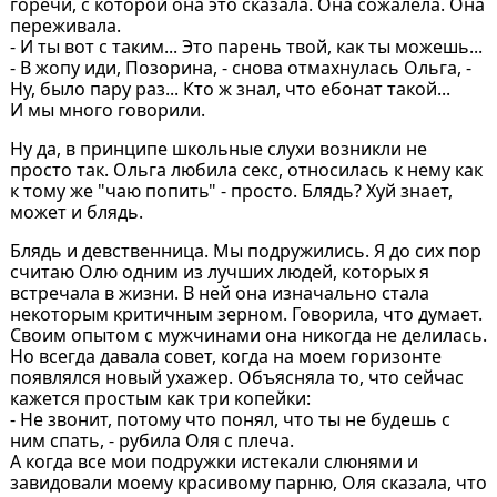
горечи, с которой она это сказала. Она сожалела. Она
переживала.
- И ты вот с таким... Это парень твой, как ты можешь...
- В жопу иди, Позорина, - снова отмахнулась Ольга, -
Ну, было пару раз... Кто ж знал, что ебонат такой...
И мы много говорили.
Ну да, в принципе школьные слухи возникли не
просто так. Ольга любила секс, относилась к нему как
к тому же "чаю попить" - просто. Блядь? Хуй знает,
может и блядь.
Блядь и девственница. Мы подружились. Я до сих пор
считаю Олю одним из лучших людей, которых я
встречала в жизни. В ней она изначально стала
некоторым критичным зерном. Говорила, что думает.
Своим опытом с мужчинами она никогда не делилась.
Но всегда давала совет, когда на моем горизонте
появлялся новый ухажер. Объясняла то, что сейчас
кажется простым как три копейки:
- Не звонит, потому что понял, что ты не будешь с
ним спать, - рубила Оля с плеча.
А когда все мои подружки истекали слюнями и
завидовали моему красивому парню, Оля сказала, что