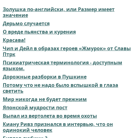
Золушка по-английски, или Размер имеет
значение
Дерьмо случается
О вреде пьянства и курения
Красава!
Чип и Дейл в образах героев «Жмурок» от Славы
Птрк
Психиатрическая терминология - доступным
языком.
Дорожные разборки в Пушкине
Потому что не надо было вспышкой в глаза
светить
Мир никогда не будет прежним
Японской мудрости пост
Выпал из вертолета во время охоты
Киану Ривз признался в интервью, что он
одинокий человек