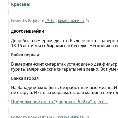
Красава!
Posted by Воффка в
17:14
|
Комментариев
(0)
ДВОРОВЫЕ БАЙКИ
Дело было вечером, делать было нечего – наверно
13-16 лет и мы собирались в беседке. Несколько с
Байка первая
В американских сигаретах установлено два фильтр
курить американские сигареты не вредно. Вот умею
Байка вторая
На Западе можно быть безработным всю жизнь. И в
не старую. И что за маразм: старая машина стоит
Продолжение поста "Дворовые байки" здесь...
Posted by Воффка в
16:42
|
Комментариев
(0)