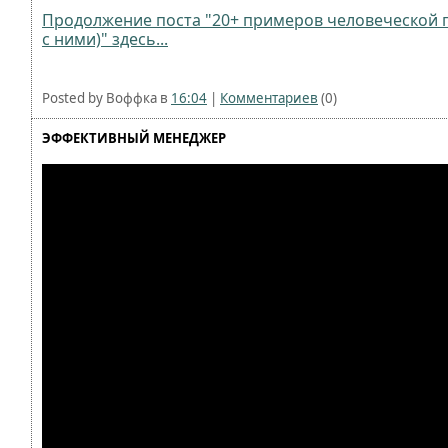
Продолжение поста "20+ примеров человеческой гл
с ними)" здесь...
Posted by Воффка в
16:04
|
Комментариев
(0)
ЭФФЕКТИВНЫЙ МЕНЕДЖЕР