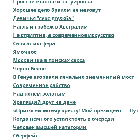
Простое счастье и татуировка
Хорошее дело браком не назовут
Девичья "секс-дружба"
Наглый грабеж в Австралии
Не стриптиз, а современное искусство
Своя атмосфера
Ямочное
Москвичка в поисках секса
Черно-белое
В Генуе взорвали печально знаменитый мост
Современное рабство
Над полем золотым
Храпящий друг на даче
«Присягни моему кресту! Мой президент — Пут
Когда немного устал стоять в очереди
Человек высшей категории
Сберфейл