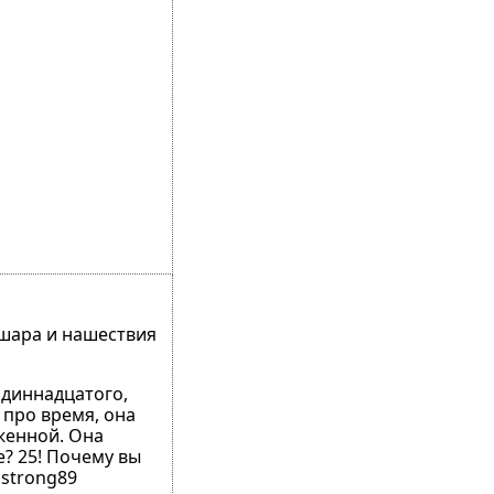
 шара и нашествия
одиннадцатого,
 про время, она
рженной. Она
е? 25! Почему вы
mstrong89