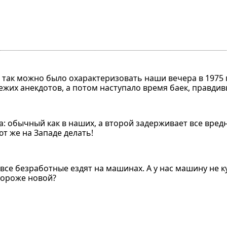
 так можно было охарактеризовать наши вечера в 1975 
вежих анекдотов, а потом наступало время баек, правдив
а: обычный как в наших, а второй задерживает все вред
т же на Западе делать!
се безработные ездят на машинах. А у нас машину не ку
 дороже новой?