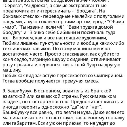
"Серега", "Андрюха", а самые экстравагантные
предпочитают интересничать - "Бродяга". На
боковых стеклах - переводные наклейки с полуголыми
наядами, а кузов оклеен прочим артом, вроде "Обама
- чмо", "Ты извини, если чё", "Вези трудяга домой
бродягу" и "В очко себе бибикни и посигналь туда
же". Впрочем, как и все настоящие художники,
Тюбики лишены пунктуальности и вообще каких-либо
технических навыков. Поэтому машины меняют
достаточно часто. Просто стаскивают, как с убитого
коня седло, тигриную шкуру с сидения, отвинчивают
розу с рычага и переносят весь свой Лувр на другую
машину.
Тюбик как вид зачастую пересекается со Скипиричем.
Тогда вообще получается. гремучая смесь.
9. Башибузук. В основном, водитель из братской
азиатской или кавказской страны. Русским языком
владеет, но с осторожностью. Предпочитает кивать и
иногда говорить односложно "да" или "нет".
Башибузуку все равно, что везти и куда. Даже если его
машина никак не соответствует заявленному тоннажу
или габаритам. Если уж он приехал, то не уедет до