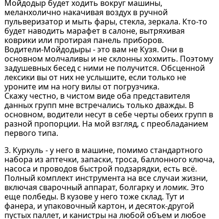
Мойдодыр будет ходить вокруг машины,
меланхолично накачивая воздух в ручной
пульверизатор и мыть фары, стекла, зеркала. Кто-то
будет наводить марафет в салоне, вытряхивая
коврики или протирая панель приборов.
Водители-Мойдодыры - это вам не Кузя. Они в
основном молчаливы и не склонны хохмить. Поэтому
задушевных бесед с ними не получится. Обсценной
лексики вы от них не услышите, если только не
уроните им на ногу вилы от погрузчика.
Скажу честно, в чистом виде оба представителя
данных групп мне встречались только дважды. В
основном, водители несут в себе черты обеих групп в
разной пропорции. На мой взгляд, с преобладанием
первого типа.
3. Куркуль - у него в машине, помимо стандартного
набора из аптечки, запаски, троса, баллонного ключа,
насоса и проводов быстрой подзарядки, есть всё.
Полный комплект инструмента на все случаи жизни,
включая сварочный аппарат, болгарку и ломик. Это
еще полбеды. В кузове у него тоже склад. Тут и
фанера, и упаковочный картон, и десяток-другой
пустых паллет, и канистры на любой объем и любое