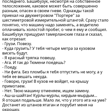
последнего. Башибузук, несмотря на собственное
телосложение, каковое может быть совершенно
разным, опасен в своем гневе. Однажды такой
приехал на двухметровом "Портере" за
шестиметровой измерительной штангой. Сразу стало
понятно, что машину надо заменять, а водителю
оплачивать холостой пробег, о чем я ему и сообщил.
Башибузук прищурил тамерланские глаза и сказал,
как отрезал:
- Грузи. Повезу.
- Куда грузить? У тебя четыре метра за кузовом
висеть будут.
- Я красный тряпка повешу.
- Ага. И так до Тюмени поедешь?
- Поеду.
- Ни фига. Без пломбы я тебя отпустить не могу, а у
тебя ее вешать некуда.
- Говорю, грузи! В кузов не войдет, на крышу
примотаем.
- Нет. Твою машину отменяем, ищем замену.
- Аш-ш-шайтан! Курлы-мурлы, кирдым-мырдым...
Я отошел подальше. Мало ли, что у этого ига на уме?
Достанет из штанов ятаган и порубит меня на
окрошку.