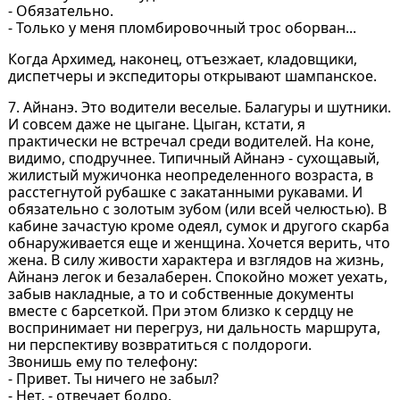
- Обязательно.
- Только у меня пломбировочный трос оборван...
Когда Архимед, наконец, отъезжает, кладовщики,
диспетчеры и экспедиторы открывают шампанское.
7. Айнанэ. Это водители веселые. Балагуры и шутники.
И совсем даже не цыгане. Цыган, кстати, я
практически не встречал среди водителей. На коне,
видимо, сподручнее. Типичный Айнанэ - сухощавый,
жилистый мужичонка неопределенного возраста, в
расстегнутой рубашке с закатанными рукавами. И
обязательно с золотым зубом (или всей челюстью). В
кабине зачастую кроме одеял, сумок и другого скарба
обнаруживается еще и женщина. Хочется верить, что
жена. В силу живости характера и взглядов на жизнь,
Айнанэ легок и безалаберен. Спокойно может уехать,
забыв накладные, а то и собственные документы
вместе с барсеткой. При этом близко к сердцу не
воспринимает ни перегруз, ни дальность маршрута,
ни перспективу возвратиться с полдороги.
Звонишь ему по телефону:
- Привет. Ты ничего не забыл?
- Нет. - отвечает бодро.