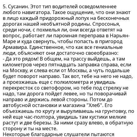
5. Сусанин. Этот тип водителей осведомленнее
любого навигатора. Такое ощущение, что они знают
в лицо каждый придорожный лопух на бесконечных
дорогах нашей необъятной родины. Спросонья,
среди ночи, с похмелья ли, они всегда ответят на
вопрос, работает ли паромная переправа в Нарьян-
Маре и куда свернуть, чтобы попасть в пригород
Армавира. Единственное, что как все гениальные
люди, объясняют они достаточно своеобразно:
- Да это рядом! В общем, на трассу выйдешь, а там
километров через пятнадцать заправка справа, если
на Москву, и слева если от Москвы, а чуть подальше
будет поворот направо. Так вот, тебе на него не надо,
а проезжаешь еще с полкилометра и увидишь
перекресток со светофором, но тебе под стрелку не
надо, там дорога пойдет левее, но ты поворачивай
направо и держись левой стороны. Потом до
автобусной остановки и магазина "Хлеб". Его
объезжаешь по кругу и выруливаешь на грунтовку, по
ней еще час-полтора, увидишь там кустики мелкие
растут и две березы. За ними сразу влево, в обратную
сторону и ты на месте.
Некоторые благодарные слушатели пытаются