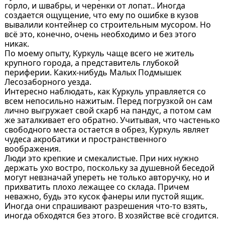
горло, и швабры, и черенки от лопат.. Иногда
создается ощущение, что ему по ошибке в кузов
вывалили контейнер со строительным мусором. Но
всё это, конечно, очень необходимо и без этого
никак.
По моему опыту, Куркуль чаще всего не житель
крупного города, а представитель глубокой
периферии. Каких-нибудь Малых Подмышек
Лесозаборного уезда.
Интересно наблюдать, как Куркуль управляется со
всем непосильно нажитым. Перед погрузкой он сам
лично выгружает свой скарб на пандус, а потом сам
же заталкивает его обратно. Учитывая, что частенько
свободного места остается в обрез, Куркуль являет
чудеса акробатики и пространственного
воображения.
Люди это крепкие и смекалистые. При них нужно
держать ухо востро, поскольку за душевной беседой
могут невзначай упереть не только авторучку, но и
прихватить плохо лежащее со склада. Причем
неважно, будь это кусок фанеры или пустой ящик.
Иногда они спрашивают разрешения что-то взять,
иногда обходятся без этого. В хозяйстве всё сгодится.