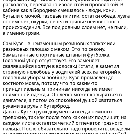
расколото, перевязано изолентой и проволокой. В
кабине как в Бородино смешалось - люди, кони,
бутыли с мочой, газовые плитки, остатки обеда, лузга
от семечек, окурки, пепел и тряпье неизвестного
происхождения. Все под ровным слоем нет, не пыли,
а именно грязи.
Сам Кузя - в неизменным резиновых тапках или
резиновых галошах с мехом. Это по сезону.
Замызганные спортивные штаны и футболка.
Головной убор отсутствует. Его заменяет
свалявшийся колтун в волосах.(Кстати, я заметил
странную нелюбовь у водителей всех категорий к
головным уборам вообще). Кузя промаслен до
костного мозга, потому что по каким-то
принципиальным причинам никогда не имеет
подменной одежды. Он легко может ковыряться в
двигателе, а потом со спокойной душой хвататься
руками за руль и бутерброд.
Давать Кузе в руки документы всегда немного
тревожно, так как после того как он их подпишет, на
каждом листе остается четкий отпечаток грязного
пальца. После обязательно надо проверить, везде ли