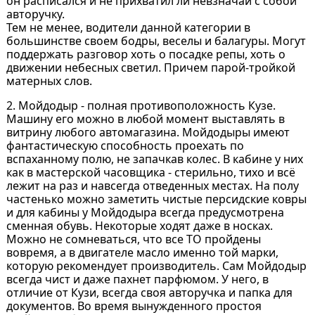
он расписался и не прихватил ли невзначай с собой
авторучку.
Тем не менее, водители данной категории в
большинстве своем бодры, веселы и балагуры. Могут
поддержать разговор хоть о посадке репы, хоть о
движении небесных светил. Причем парой-тройкой
матерных слов.
2. Мойдодыр - полная противоположность Кузе.
Машину его можно в любой момент выставлять в
витрину любого автомагазина. Мойдодыры имеют
фантастическую способность проехать по
вспаханному полю, не запачкав колес. В кабине у них
как в мастерской часовщика - стерильно, тихо и всё
лежит на раз и навсегда отведенных местах. На полу
частенько можно заметить чистые персидские ковры
и для кабины у Мойдодыра всегда предусмотрена
сменная обувь. Некоторые ходят даже в носках.
Можно не сомневаться, что все ТО пройдены
вовремя, а в двигателе масло именно той марки,
которую рекомендует производитель. Сам Мойдодыр
всегда чист и даже пахнет парфюмом. У него, в
отличие от Кузи, всегда своя авторучка и папка для
документов. Во время вынужденного простоя