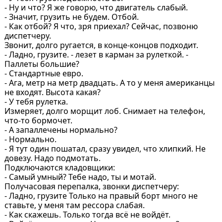
- Ну и что? Я же говорю, что двигатель слабый.
- Значит, грузить не будем. Отбой.
- Как отбой? Я что, зря приехал? Сейчас, позвоню
диспетчеру.
Звонит, долго ругается, в конце-концов подходит.
- Ладно, грузите. - лезет в карман за рулеткой. -
Паллеты большие?
- Стандартные евро.
- Ага, метр на метр двадцать. А то у меня американцы
не входят. Высота какая?
- У тебя рулетка.
Измеряет, долго морщит лоб. Снимает на телефон,
что-то бормочет.
- А запаллечены нормально?
- Нормально.
- Я тут один пошатал, сразу увидел, что хлипкий. Не
довезу. Надо подмотать.
Подключаются кладовщики:
- Самый умный? Тебе надо, ты и мотай.
Получасовая перепалка, звонки диспетчеру:
- Ладно, грузите Только на правый борт много не
ставьте, у меня там рессора слабая.
- Как скажешь. Только тогда всё не войдёт.