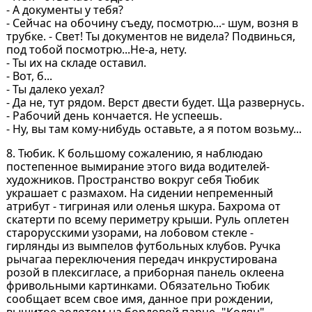
- А документы у тебя?
- Сейчас на обочину съеду, посмотрю...- шум, возня в
трубке. - Свет! Ты документов не видела? Подвинься,
под тобой посмотрю...Не-а, нету.
- Ты их на складе оставил.
- Вот, б...
- Ты далеко уехал?
- Да не, тут рядом. Верст двести будет. Ща развернусь.
- Рабочий день кончается. Не успеешь.
- Ну, вы там кому-нибудь оставьте, а я потом возьму...
8. Тюбик. К большому сожалению, я наблюдаю
постепенное вымирание этого вида водителей-
художников. Пространство вокруг себя Тюбик
украшает с размахом. На сидении непременный
атрибут - тигриная или оленья шкура. Бахрома от
скатерти по всему периметру крыши. Руль оплетен
старорусскими узорами, на лобовом стекле -
гирлянды из вымпелов футбольных клубов. Ручка
рычагаа переключения передач инкрустирована
розой в плексигласе, а приборная панель оклеена
фривольными картинками. Обязательно Тюбик
сообщает всем свое имя, данное при рождении,
вышитое золотом на бордовой парче -"Колян",