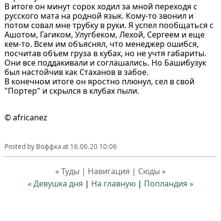
В итоге он минут сорок ходил за мной переходя с
русского мата на родной язык. Кому-то звонил и
потом совал мне трубку в руки. Я успел пообщаться с
Ашотом, Гагиком, Улугбеком, Лехой, Сергеем и еще
кем-то. Всем им объяснял, что менеджер ошибся,
посчитав объем груза в кубах, но не учтя габариты.
Они все поддакивали и соглашались. Но Башибузук
был настойчив как Стаханов в забое.
В конечном итоге он яростно плюнул, сел в свой
"Портер" и скрылся в клубах пыли.
© africanez
Posted by
Воффка
at
16.06.20 10:06
« Туды | Навигация | Сюды »
« Девушка дня
|
На главную
|
Попландия »