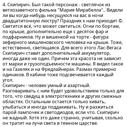
4. Скипирич. Был такой персонаж - светлячок из
ветхозаветного фильма "Мария Мирабелла".. Видели
ли вы когда-нибудь несущуюся на вас в ночи
двадцатитонную люстру? Праздник к нам приходит ©.
Светится всё, что может светиться. Огни по бортам,
по крыше, дополнительно еще с десяток фар и
подфарников. Ну и вишенкой на торте - фигура
зефирного мишленовского человека на крыше. Тоже,
естественно, светящаяся. Для всего этого Лас-Вегаса
Скипирич ставит дополнительный аккумулятор,
иногда даже не один. Причем эта красота не зависит
от марки и грузоподъемности машины. Я видел такое
и на Газелях и на Фредлайнерах. Размах примерно
одинаков. В кабине тоже подсвечивается каждый
угол.
Скипирич - человек умный и азартный.
Разговаривать с ним будет удовольствием только для
того, что сведущ в электротехнике и других смежных
областях. Остальным остается только кивать,
улыбаться и иногда поддакивать. Ну и разжиться
парой лампочек и светодиодов, если что. Скипирич
не жадный. Хотя это даже странно, учитывая, сколько
он тратит на лучи света в темном царстве.