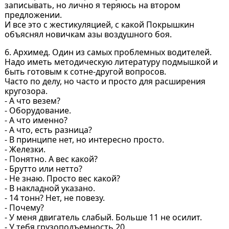
записывать, но лично я теряюсь на втором
предложении.
И все это с жестикуляцией, с какой Покрышкин
объяснял новичкам азы воздушного боя.
6. Архимед. Один из самых проблемных водителей.
Надо иметь методическую литературу подмышкой и
быть готовым к сотне-другой вопросов.
Часто по делу, но часто и просто для расширения
кругозора.
- А что везем?
- Оборудование.
- А что именно?
- А что, есть разница?
- В принципе нет, но интересно просто.
- Железки.
- Понятно. А вес какой?
- Брутто или нетто?
- Не знаю. Просто вес какой?
- В накладной указано.
- 14 тонн? Нет, не повезу.
- Почему?
- У меня двигатель слабый. Больше 11 не осилит.
- У тебя грузоподъемность 20.