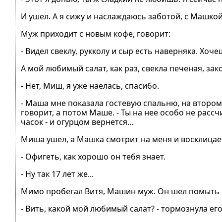
И ушел. А я сижу и наслаждаюсь заботой, с Машко
Муж приходит с новым кофе, говорит:
- Видел свеклу, рукколу и сыр есть наверняка. Хоч
А мой любимый салат, как раз, свекла печеная, за
- Нет, Миш, я уже наелась, спасибо.
- Маша мне показала гостевую спальню, на втором 
говорит, а потом Маше. - Ты на нее особо не рассч
часок - и огурцом вернется...
Миша ушел, а Машка смотрит на меня и восклицае
- Офигеть, как хорошо он тебя знает.
- Ну так 17 лет же...
Мимо пробегал Витя, Машин муж. Он шел помыть р
- Вить, какой мой любимый салат? - тормознула ег