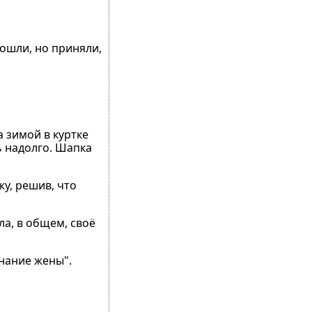
рошли, но приняли,
а зимой в куртке
сь надолго. Шапка
жу, решив, что
ла, в общем, своё
знание жены".