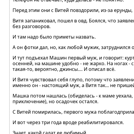
Перед этим они с Витей повздорили, из-за ерунды, н
Витя запаниковал, пошел в овд. Боялся, что заявл
без разговоров.
И там надо было приметы назвать.
А он фотки дал, но, как любой мужик, затруднился
И тут подъехал Машин первый муж, и говорит: куртк
осенней, на машине удобно - не жарко. На ногах - 
такая-то, вероятно, джинсы.... И описал всё.
И Витя чувствовал себя глупо, потому что заявлен
именно он - настоящий муж, а Витя так... не пришей
Машка потом нашлась (обиделась - к маме уехала, 
приключение), но осадочек остался.
С Витей помирилась, первого мужа поблагодприла 
И вот через три года вроде реабилитировался.
Знает, какой салат ее любимый.