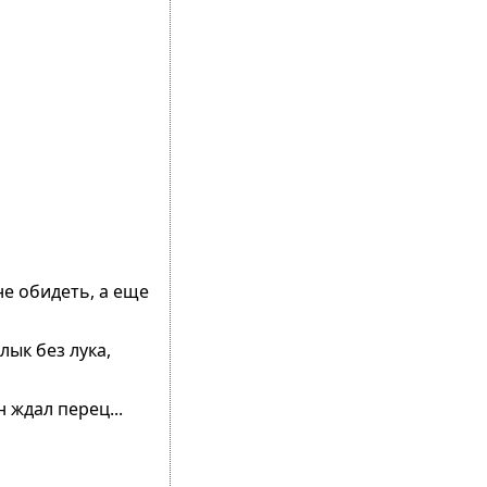
не обидеть, а еще
ык без лука,
 ждал перец...