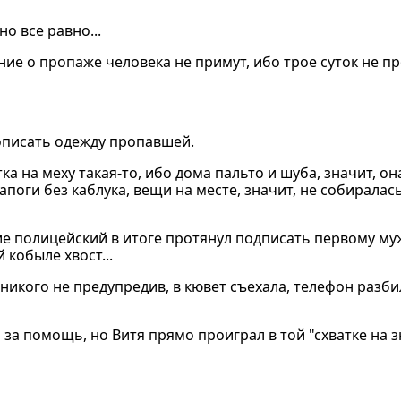
о все равно...
ение о пропаже человека не примут, ибо трое суток не п
 описать одежду пропавшей.
а на меху такая-то, ибо дома пальто и шуба, значит, он
сапоги без каблука, вещи на месте, значит, не собирала
ие полицейский в итоге протянул подписать первому му
 кобыле хвост...
никого не предупредив, в кювет съехала, телефон разби
за помощь, но Витя прямо проиграл в той "схватке на 