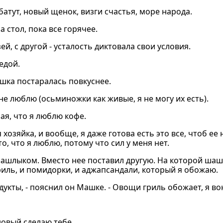
батут, новый щенок, визги счастья, море народа.
 стол, пока все горячее.
й, с другой - усталость диктовала свои условия.
едой.
шка постаралась повкуснее.
е люблю (осьминожки как живые, я не могу их есть).
ая, что я люблю кофе.
озяйка, и вообще, я даже готова есть это все, чтоб ее 
то, что я люблю, потому что сил у меня нет.
ашлыком. Вместо нее поставил другую. На которой шашл
иль, и помидорки, и аджапсандали, который я обожаю.
укты, - пояснил он Машке. - Овощи гриль обожает, я вон
новый сделаю тебе...