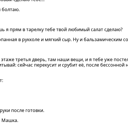
й болтаю.
ешь я прям в тарелку тебе твой любимый салат сделаю?
копанная в рукколе и мягкий сыр. Ну и бальзамическим с
этаже третья дверь, там наши вещи, и я тебе уже постел
итывай: сейчас перекусит и срубит её, после бессонной 
т:
уки после готовки.
о Машка.