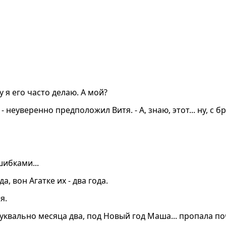
у я его часто делаю. А мой?
неуверенно предположил Витя. - А, знаю, этот... ну, с бр
шибками...
, вон Агатке их - два года.
я.
квально месяца два, под Новый год Маша... пропала поч