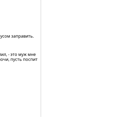
оусом заправить.
ил, - это муж мне
ночи, пусть поспит