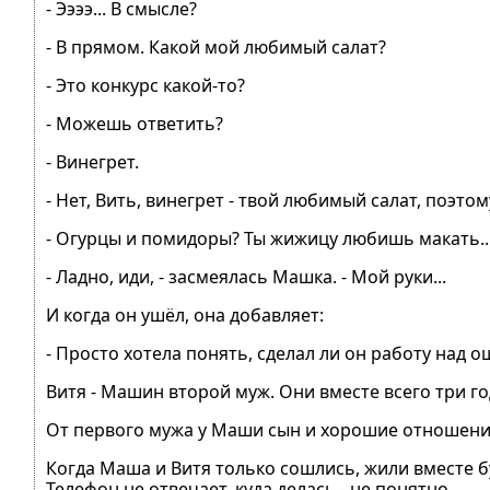
- Ээээ... В смысле?
- В прямом. Какой мой любимый салат?
- Это конкурс какой-то?
- Можешь ответить?
- Винегрет.
- Нет, Вить, винегрет - твой любимый салат, поэтом
- Огурцы и помидоры? Ты жижицу любишь макать.. - 
- Ладно, иди, - засмеялась Машка. - Мой руки...
И когда он ушёл, она добавляет:
- Просто хотела понять, сделал ли он работу над о
Витя - Машин второй муж. Они вместе всего три года
От первого мужа у Маши сын и хорошие отношени
Когда Маша и Витя только сошлись, жили вместе бу
Телефон не отвечает, куда делась - не понятно.