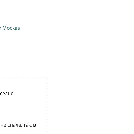
ж Москва
селье.
е спала, так, в