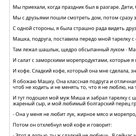
Мы приехали, когда праздник был в разгаре. Дети, 
Мы с друзьями пошли смотреть дом, потом сразу за
С одной стороны, я была страшно рада видеть друзе
Машка, подруга, поставила передо мной тарелку с 
Там лежал шашлык, щедро обсыпанный луком - Ма
И салат с заморскими морепродуктами, которые я н
И кофе. Сладкий кофе, который она мне сделала, зн
Я обожаю Машку. Она классная подруга и отличная х
чтоб не ходить и не менять то, что я не люблю, на 
И тут подошел мой муж Миша и забрал тарелку с ш
жареный сыр, и мой любимый болгарский перец гр
- Она у меня не любит лук, жирное мясо и морепрод
Потом он отхлебнул мой кофе и говорит:
- Этот я допью, ты ж сладкий не любишь. Я сейчас 