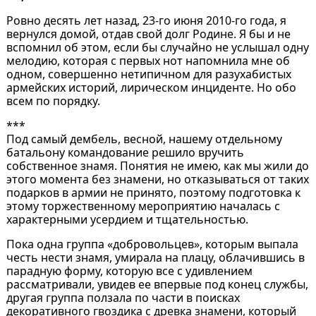
Ровно десять лет назад, 23-го июня 2010-го года, я
вернулся домой, отдав свой долг Родине. Я бы и не
вспомнил об этом, если бы случайно не услышал одну
мелодию, которая с первых нот напомнила мне об
одном, совершенно нетипичном для разухабистых
армейских историй, лирическом инциденте. Но обо
всем по порядку.
***
Под самый дембель, весной, нашему отдельному
батальону командование решило вручить
собственное знамя. Понятия не имею, как мы жили до
этого момента без знамени, но отказываться от таких
подарков в армии не принято, поэтому подготовка к
этому торжественному мероприятию началась с
характерными усердием и тщательностью.
Пока одна группа «добровольцев», которым выпала
честь нести знамя, умирала на плацу, облачившись в
парадную форму, которую все с удивлением
рассматривали, увидев ее впервые под конец службы,
другая группа ползала по части в поисках
декоративного гвоздика с древка знамени, который