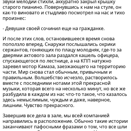
звуки мелодии стихли, аккуратно закрыл крышку
старого пианино. Повернувшись к нам на стуле, он
как-то виновато и стыдливо посмотрел на нас и тихо
произнес:
- Девушке своей сочинил еще на гражданке.
И после этих слов, остановившееся время снова
поползло вперед. Снаружи послышались окрики
сержантов, гоняющих по плацу молодняк, где-то за
дверями актового зала раздался кашель офицера,
спускающегося по лестнице, а на КПП натужно
заревел мотор Камаза, заезжающего на территорию
части. Мир снова стал обычным, привычным и
правильным. Волшебство исчезло, растворилось
вместе с последними нотами этой прекрасной
музыки, которая всего на несколько минут, но все же
разбудила в каждом из нас что-то такое, что казалось
здесь немыслимым, чуждым и даже, наверное,
лишним. Чувство прекрасного.
Завершив все дела в зале, мы всей компанией
направились в расположение. Обычно такие истории
заканчивают пафосными фразами о том, что все шли