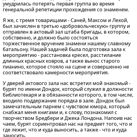
умудрилась потерять первая группа во время
генеральной репетиции прохождения со знаменем.
Я же, с тремя товарищами - Саней, Максом и Лехой,
был зачислен в третью «добровольческую» группу и
отправлен в актовый зал штаба бригады, в котором,
собственно, и должно было состояться
торжественное вручение знамени нашему славному
батальону. Нашей задачей была подготовка зала к
мероприятию - расстановка кресел, расстилание
длинных красных ковров, а также вынос старого
пианино, которое стояло на сцене и совершенно не
соответствовало камерности мероприятия.
У дверей актового зала нас встретил мой знакомый -
бурят по имени Дондок, который служил в должности
библиотекаря и в обязанности которого, в том числе,
входило поддержание порядка в зале. Дондок был
замечательным парнем с чувством юмора, который
снабжал меня книгами и, к слову, познакомил с
творчеством Бредбери и Джека Лондона. Напоив нас
чаем, бурят сориентровал нас на предмет того, что и
где лежит, что и куда выносить, а также - что и куда
заносить.