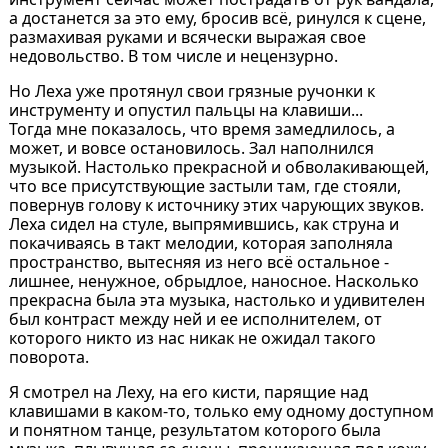
а достанется за это ему, бросив всё, ринулся к сцене,
размахивая руками и всячески выражая свое
недовольство. В том числе и нецензурно.
Но Леха уже протянул свои грязные ручонки к
инструменту и опустил пальцы на клавиши...
Тогда мне показалось, что время замедлилось, а
может, и вовсе остановилось. Зал наполнился
музыкой. Настолько прекрасной и обволакивающей,
что все присутствующие застыли там, где стояли,
повернув голову к источнику этих чарующих звуков.
Леха сидел на стуле, выпрямившись, как струна и
покачиваясь в такт мелодии, которая заполняла
пространство, вытесняя из него всё остальное -
лишнее, ненужное, обрыдлое, наносное. Насколько
прекрасна была эта музыка, настолько и удивителен
был контраст между ней и ее исполнителем, от
которого никто из нас никак не ожидал такого
поворота.
Я смотрел на Леху, на его кисти, парящие над
клавишами в каком-то, только ему одному доступном
и понятном танце, результатом которого была