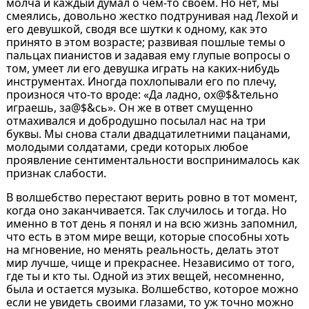
молча и каждый думал о чем-то своем. Но нет, мы
смеялись, довольно жестко подтрунивая над Лехой и
его девушкой, сводя все шутки к одному, как это
принято в этом возрасте; развивая пошлые темы о
пальцах пианистов и задавая ему глупые вопросы о
том, умеет ли его девушка играть на каких-нибудь
инструментах. Иногда похлопывали его по плечу,
произнося что-то вроде: «Да ладно, ох@$&тельно
играешь, за@$&сь». Он же в ответ смущенно
отмахивался и добродушно посылал нас на три
буквы. Мы снова стали двадцатилетними пацанами,
молодыми солдатами, среди которых любое
проявление сентиментальности воспринималось как
признак слабости.
В волшебство перестают верить ровно в тот момент,
когда оно заканчивается. Так случилось и тогда. Но
именно в тот день я понял и на всю жизнь запомнил,
что есть в этом мире вещи, которые способны хоть
на мгновение, но менять реальность, делать этот
мир лучше, чище и прекраснее. Независимо от того,
где ты и кто ты. Одной из этих вещей, несомненно,
была и остается музыка. Волшебство, которое можно
если не увидеть своими глазами, то уж точно можно