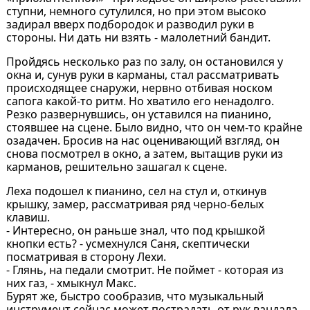
ступни, немного сутулился, но при этом высоко
задирал вверх подбородок и разводил руки в
стороны. Ни дать ни взять - малолетний бандит.
Пройдясь несколько раз по залу, он остановился у
окна и, сунув руки в карманы, стал рассматривать
происходящее снаружи, нервно отбивая носком
сапога какой-то ритм. Но хватило его ненадолго.
Резко развернувшись, он уставился на пианино,
стоявшее на сцене. Было видно, что он чем-то крайне
озадачен. Бросив на нас оценивающий взгляд, он
снова посмотрел в окно, а затем, вытащив руки из
карманов, решительно зашагал к сцене.
Леха подошел к пианино, сел на стул и, откинув
крышку, замер, рассматривая ряд черно-белых
клавиш.
- Интересно, он раньше знал, что под крышкой
кнопки есть? - усмехнулся Саня, скептически
посматривая в сторону Лехи.
- Глянь, на педали смотрит. Не поймет - которая из
них газ, - хмыкнул Макс.
Бурят же, быстро сообразив, что музыкальный
инструмент сейчас может пострадать от рук вандала,