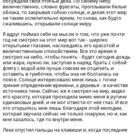
обсуждали свои птичьи дела. По синему небу
величественно, словно фрегаты, проплывали белые
облака, то закрывая собою солнце, и делая этот мир
не таким ослепительно ярким, то снова, как будто
сжалившись, открывали солнце миру.
Я вдруг поймал себя на мысли о том, что уже почти
год не смотрел на этот мир вот так - широко
открытыми глазами, наслаждаясь его красотой и
величественным спокойствием. Все это время я
смотрел на небо, чтобы понять - будет сегодня дождь
или жара, нужно ли, заступая в наряд, брать с собой
флягу с водой или лучше совсем ее отцепить и
оставить в тумбочке, чтобы она не болталась на
поясе. Солнце интересовало меня лишь с точки
зрения определения времени, а деревья - в качестве
источника тени. Сейчас же я смотрел на мир, видел
его красоту, которая проходила мимо меня в рутине
одинаковых дней, и не мог отвести от нее глаз. И все
это открылось мне лишь благодаря этой мелодии,
которая звучала сейчас не только снаружи, но и, как
мне казалось, где-то внутри меня.
Леха опустил пальцы на клавиши и, когда последние