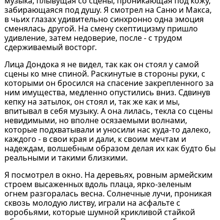
музыка, плывущая со сцены, проникающая под кожу,
забирающаяся под душу. Я смотрел на Саню и Макса,
в чьих глазах удивительно синхронно одна эмоция
сменялась другой. На смену скептицизму пришло
удивление, затем недоверие, после - с трудом
сдерживаемый восторг.
Лица Дондока я не видел, так как он стоял у самой
сцены ко мне спиной. Раскинутые в стороны руки, с
которыми он бросился на спасение закрепленного за
ним имущества, медленно опустились вниз. Сдвинув
кепку на затылок, он стоял и, так же как и мы,
впитывал в себя музыку. А она лилась, текла со сцены
невидимыми, но вполне осязаемыми волнами,
которые подхватывали и уносили нас куда-то далеко,
каждого - в свои края и дали, к своим мечтам и
надеждам, волшебным образом делая их как будто бы
реальными и такими близкими.
Я посмотрел в окно. На деревьях, ровным армейским
строем высаженных вдоль плаца, ярко-зеленым
огнем разгоралась весна. Солнечные лучи, проникая
сквозь молодую листву, играли на асфальте с
воробьями, которые шумной крикливой стайкой