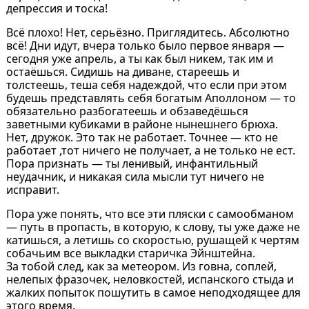
депрессия и тоска!
Всё плохо! Нет, серьёзно. Приглядитесь. Абсолютно
всё! Дни идут, вчера только было первое января —
сегодня уже апрель, а ты как был никем, так им и
остаёшься. Сидишь на диване, стареешь и
толстеешь, теша себя надеждой, что если при этом
будешь представлять себя богатым Аполлоном — то
обязательно разбогатеешь и обзаведёшься
заветными кубиками в районе нынешнего брюха.
Нет, дружок. Это так не работает. Точнее — кто не
работает ,тот ничего не получает, а не только не ест.
Пора признать — ты ленивый, инфантильный
неудачник, и никакая сила мысли тут ничего не
исправит.
Пора уже понять, что все эти пляски с самообманом
— путь в пропасть, в которую, к слову, ты уже даже не
катишься, а летишь со скоростью, рушащей к чертям
собачьим все выкладки старичка Эйнштейна.
За тобой след, как за метеором. Из говна, соплей,
нелепых фразочек, неловкостей, испанского стыда и
жалких попыток пошутить в самое неподходящее для
этого время.