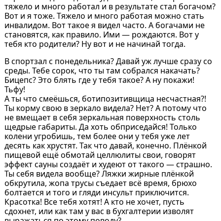
тяжело и много работал и в результате стал богачом?
Вот и я тоже. Тяжело и много работая можно стать
инвалидом. Вот такое я видел часто. А богачами не
становятся, как правило. Ими — рождаются. Вот у
тебя кто родители? Ну вот и не начинай тогда.
В спортзал с понедельника? Давай уж лучше сразу со
среды. Тебе сорок, что ты там собрался накачать?
Бицепс? Это блять где у тебя такое? А ну покажи!
Тьфу!
А ты что смеёшься, ботипозитивщица несчастная?!
Ты корму свою в зеркало видела? Нет? А потому что
не вмещает в себя зеркальная поверхность столь
щедрые габариты. Да хоть обприседайся! Только
колени угробишь, тем более они у тебя уже лет
десять как хрустят. Так что давай, конечно. Плёнкой
пищевой ещё обмотай целлюлиты свои, говорят
эффект сауны создаёт и худеют от такого — страшно.
Ты себя видела вообще? Ляжки жирные плёнкой
обкрутила, жопа трусы съедает всё время, брюхо
болтается и того и гляди инсульт приключится.
Красотка! Все тебя хотят! А кто не хочет, пусть
сдохнет, или как там у вас в бухгалтерии изволят
выражаться по этому поводу?