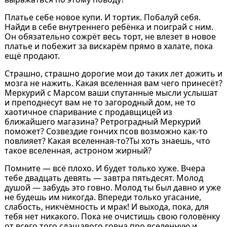
Платье себе новое купи. И тортик. Побалуй себя.
Найди в себе внутреннего ребёнка и поиграй с ним.
Он обязательно сожрёт весь торт, не влезет в новое
платье и побежит за вискарём прямо в халате, пока
ещё продают.
Страшно, страшно дорогие мои до таких лет дожить и
мозга не нажить. Какая вселенная вам чего принесёт?
Меркурий с Марсом ваши спутанные мысли услышат
и преподнесут вам не то загородный дом, не то
хаотичное спаривание с продавщицей из
ближайшего магазина? Ретроградный Меркурий
поможет? Созвездие гончих псов возможно как-то
повлияет? Какая вселенная-то?Ты хоть знаешь, что
такое вселенная, астроном жирный?
Помните — всё плохо. И будет только хуже. Вчера
тебе двадцать девять — завтра пятьдесят. Молод
душой — забудь это говно. Молод ты был давно и уже
не будешь им никогда. Впереди только угасание,
слабость, никчёмность и мрак! И выхода, пока, для
тебя нет никакого. Пока не очистишь свою головёнку
от всего того слащавого говна про вселенную и