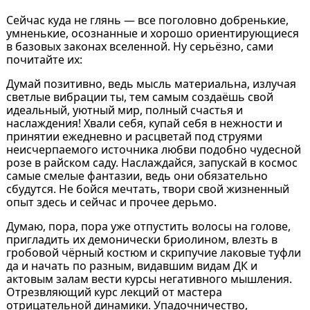
Сейчас куда не глянь — все поголовно добренькие,
умненькие, осознанные и хорошо ориентирующиеся
в базовых законах вселенной. Ну серьёзно, сами
почитайте их:
Думай позитивно, ведь мысль материальна, излучая
светлые вибрации ты, тем самым создаёшь свой
идеальный, уютный мир, полный счастья и
наслаждения! Хвали себя, купай себя в нежности и
принятии ежедневно и расцветай под струями
неисчерпаемого источника любви подобно чудесной
розе в райском саду. Наслаждайся, запускай в космос
самые смелые фантазии, ведь они обязательно
сбудутся. Не бойся мечтать, твори свой жизненный
опыт здесь и сейчас и прочее дерьмо.
Думаю, пора, пора уже отпустить волосы на голове,
пригладить их демонически бриолином, влезть в
гробовой чёрный костюм и скрипучие лаковые туфли
да и начать по разным, видавшим видам ДК и
актовым залам вести курсы негативного мышления.
Отрезвляющий курс лекций от мастера
отрицательной динамики. Упадочничество,