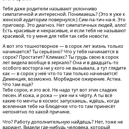
Тебя даже родители называют уклончиво
симпатичной и интересной. Понимаешь? (Это я уже к
женской аудитории повернулся.) Сим-па-тич-на-я. Это
приговор. Это диагноз. Нет симпатичных людей, алло!
Есть красивые и некрасивые, и если тебя не называют
красивой, то у меня для тебя так себе новости.
А вот это тошнотворное — в сорок лет жизнь только
начинается? Ты серьёзно? Что у тебя начинается в
сорок? Простатит? Климакс? Ты грудь свою в сорок
лет видела вообще в зеркало? Она и в двадцать-то
особого восторга ни у кого не вызывала, а тут глядите
как — в сорок у неё что-то там только начинается!
Деменция, возможно. Морбидное ожирение. Астма.
Что там ещё?
Тебе сорок, и это всё. Не надо тут вот этих сладких
песен. И кожа, и рожа — уже ни к чёрту. А ты всё
какие-то мечты в космос запускаешь, ждёшь, когда
вселенная тебе на блюдечке что-то там принесёт
непонятно по какой причине.
Что? Работу дополнительную найдёшь? Нет, тоже не
вариант. Видели где-нибудь человека, который