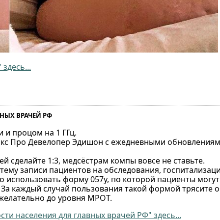
здесь...
НЫХ ВРАЧЕЙ РФ
 и процом на 1 ГГц.
 Икс Про Девелопер Эдишон с ежедневными обновления
й сделайте 1:3, медсёстрам компы вовсе не ставьте.
тему записи пациентов на обследования, госпитализаци
го использовать форму 057у, по которой пациенты могу
. За каждый случай пользования такой формой трясите 
 желательно до уровня МРОТ.
и населения для главных врачей РФ" здесь...