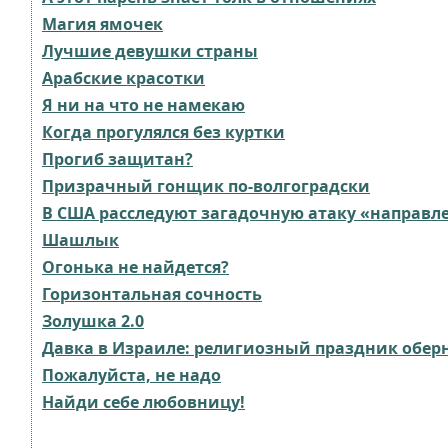
Магия ямочек
Лучшие девушки страны
Арабские красотки
Я ни на что не намекаю
Когда прогулялся без куртки
Прогиб защитан?
Призрачный гонщик по-волгоградски
В США расследуют загадочную атаку «направл
Шашлык
Огонька не найдется?
Горизонтальная сочность
Золушка 2.0
Давка в Израиле: религиозный праздник обер
Пожалуйста, не надо
Найди себе любовницу!