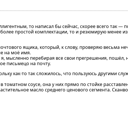
лигентным, то написал бы сейчас, скорее всего так — п
к более простой комплектации, то и резюмирую менее и
почтового ящика, который, к слову, проверяю весьма неч
е на моё имя.
 я, мысленно перебирая все свои прегрешения, пошёл, н
ое письмецо на почту.
кольку как-то так сложилось, что пользуюсь другими слу
 томатном соусе, она у них прямо по стойке расставлена
астительное масло среднего ценового сегмента. Сканв