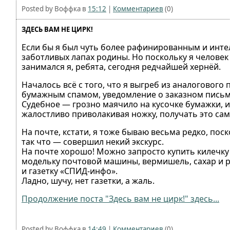
Posted by Воффка в
15:12
|
Комментариев
(0)
ЗДЕСЬ ВАМ НЕ ЦИРК!
Если бы я был чуть более рафинированным и интел
заботливых лапах родины. Но поскольку я челове
занимался я, ребята, сегодня редчайшей хернёй.
Началось всё с того, что я выгреб из аналогового 
бумажным спамом, уведомление о заказном письм
Судебное — грозно маячило на кусочке бумажки, и
жалостливо приволакивая ножку, получать это сам
На почте, кстати, я тоже бываю весьма редко, пос
так что — совершил некий экскурс.
На почте хорошо! Можно запросто купить килечку в
модельку почтовой машины, вермишель, сахар и р
и газетку «СПИД-инфо».
Ладно, шучу, нет газетки, а жаль.
Продолжение поста "Здесь вам не цирк!" здесь...
Posted by Воффка в
14:49
|
Комментариев
(0)