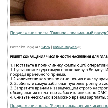
Продолжение поста "Главное - правильный ракурс" 
Posted by Воффка в
14:26
|
Комментариев
(0)
РЕЦЕПТ СОКРАЩЕНИЯ ЧИСЛЕННОСТИ НАСЕЛЕНИЯ ДЛЯ ГЛАВ
1. Поставьте в поликлинику компы с 2гб оперативки
1.1 установите туда самую прожорливую Виндоус
посреди врачебного приема.
1.2 количество компов по отношению к числу враче
2. Заебеньте самую забагованную электронную сис
3. Запретите врачам и заведующим строго настро
обследования в платных лабах и клиниках по ОМС
4. Снизьте несколько возможно врачам зарплаты,
Продолжение поста "Рецепт сокращения численност