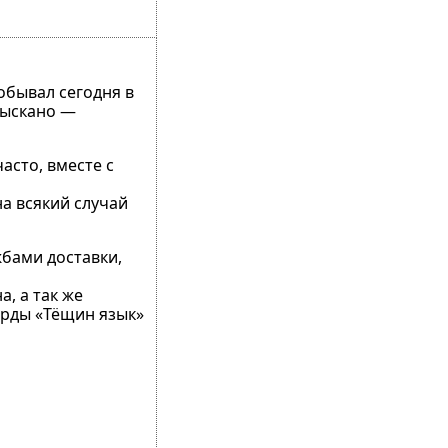
обывал сегодня в
зыскано —
асто, вместе с
а всякий случай
жбами доставки,
, а так же
орды «Тёщин язык»