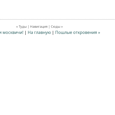
« Туды | Навигация | Сюды »
ти москвичи!
|
На главную
|
Пошлые откровения »