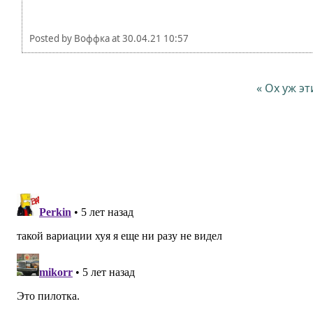
Posted by
Воффка
at
30.04.21 10:57
« Ох уж э