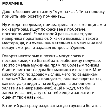
МУЖЧИНЕ
Дают объявление в газету "муж на час". Типа полочку
прибить или розетку починить...
Ну и ходят по домам, присматриваются к женщинам и
их квартирам, ищут покрасивее и побогаче,
посговорчивей. Если второй раз вызывает, уже
наверняка подкатывают. Я как-то вызывала такого
мастера, да, он очень внимательно на меня и на всё
вокруг смотрел и задавал вопросы. Удивил.
Говорят некоторые и пожить могут сразу с
несколькими, что бы выбрать любовницу получше.
Но это смелые мужчины, прям по болевым точкам
бьют и смотрят на дам без макияжа и в халате. Мне
кажется это по здравомыслию, чего по свиданкам
шляться? Женщины волнуются, они выглядят не так,
как всегда (а видеть ты её будешь, в основном, в
халате и не накрашенную), ещё и ждут, что бы
заплатил за неё, а тут она тебе ещё и заплатит и
оценит твои навыки...
В третий раз сразу раздеваться до трусов и бегать с