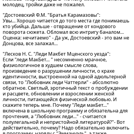
молодец, тройки даже не пожалел.
"Достоевский Ф.М. "Братья Карамазовы":
Увы... Хорошо читается до того места где понимаешь
кто убийца. Дальше - отвращение от кондового
поворота сюжета. Обломал всю интригу баналом...
Оценка: нечитаемо" - Да уж, Достоевский - это вам не
Донцова, все залажал...
"Лесков Н. С. "Леди Макбет Мценского уезда":
Если "леди МакБет... " несомненно мрачное,
физиологичное в худшем смысле слова,
произведение о разрушении личности, о крахе
идентичности, выстроенной на одной адюльтерной
связи, то "Любовник леди Чаттерли" - абсолютно
обратное. Светлый, эротичный текст о пробуждении
и расцвете, обновлении и взрослении женской
личности, питающейся физической любовью. И
скажите теперь мне. Почему "Леди макБет..."
включена в школьную программу и обязательна для
прочтения, а "Любовник леди..." - считается
полулегальной и непристойной литературой?"- Вот
действительно, почему? Надо обязательно включить
в программу, наряду с "Эммануэль", а также