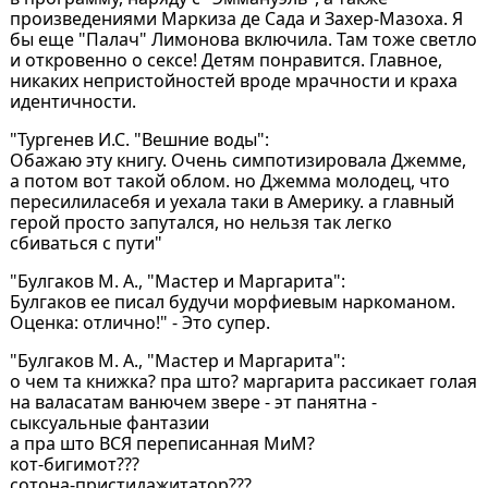
произведениями Маркиза де Сада и Захер-Мазоха. Я
бы еще "Палач" Лимонова включила. Там тоже светло
и откровенно о сексе! Детям понравится. Главное,
никаких непристойностей вроде мрачности и краха
идентичности.
"Тургенев И.С. "Вешние воды":
Обажаю эту книгу. Очень симпотизировала Джемме,
а потом вот такой облом. но Джемма молодец, что
пересилиласебя и уехала таки в Америку. а главный
герой просто запутался, но нельзя так легко
сбиваться с пути"
"Булгаков М. А., "Мастер и Маргарита":
Булгаков ее писал будучи морфиевым наркоманом.
Оценка: отлично!" - Это супер.
"Булгаков М. А., "Мастер и Маргарита":
о чем та книжка? пра што? маргарита рассикает голая
на валасатам ванючем звере - эт панятна -
сыксуальные фантазии
а пра што ВСЯ переписанная МиМ?
кот-бигимот???
сотона-пристидажитатор???