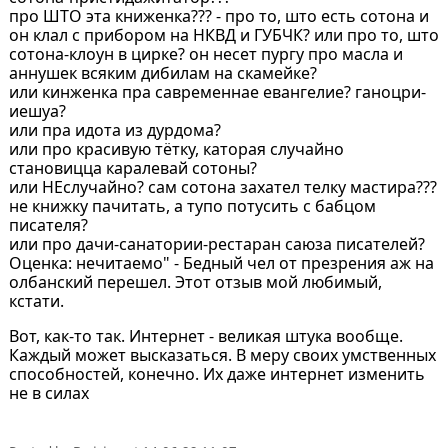
про ШТО эта книженка??? - про то, што есть сотона и
он клал с прибором на НКВД и ГУБЧК? или про то, што
сотона-клоун в цирке? он несет пургу про масла и
аннушек всяким дибилам на скамейке?
или кинженка пра савременнае евангелие? ганоцри-
иешуа?
или пра идота из дурдома?
или про красивую тётку, каторая случайно
становицца каралевай сотоны?
или НЕслучайно? сам сотона захател телку мастира???
не книжку пачитать, а тупо потусить с бабцом
писателя?
или про дачи-санатории-рестаран саюза писателей?
Оценка: нечитаемо" - Бедный чел от презрения аж на
олбанский перешел. Этот отзыв мой любимый,
кстати.
Вот, как-то так. Интернет - великая штука вообще.
Каждый может высказаться. В меру своих умственных
способностей, конечно. Их даже интернет изменить
не в силах