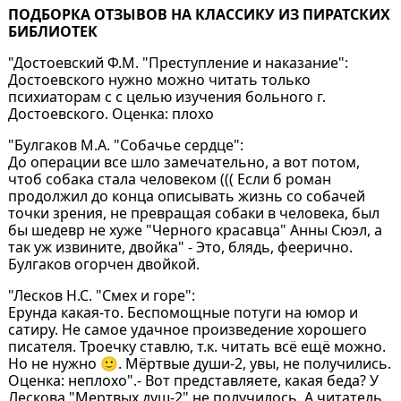
ПОДБОРКА ОТЗЫВОВ НА КЛАССИКУ ИЗ ПИРАТСКИХ
БИБЛИОТЕК
"Достоевский Ф.М. "Преступление и наказание":
Достоевского нужно можно читать только
психиаторам с с целью изучения больного г.
Достоевского. Оценка: плохо
"Булгаков М.А. "Собачье сердце":
До операции все шло замечательно, а вот потом,
чтоб собака стала человеком ((( Если б роман
продолжил до конца описывать жизнь со собачей
точки зрения, не превращая собаки в человека, был
бы шедевр не хуже "Черного красавца" Анны Сюэл, а
так уж извините, двойка" - Это, блядь, феерично.
Булгаков огорчен двойкой.
"Лесков Н.С. "Смех и горе":
Ерунда какая-то. Беспомощные потуги на юмор и
сатиру. Не самое удачное произведение хорошего
писателя. Троечку ставлю, т.к. читать всё ещё можно.
Но не нужно 🙂. Мёртвые души-2, увы, не получились.
Оценка: неплохо".- Вот представляете, какая беда? У
Лескова "Мертвых душ-2" не получилось. А читатель